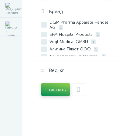
Бренд
DGM Pharma Apparate Handel
AG
1
SFM Hospital Products
1
Vogt Medical GMBH
1
Альпина Пласт ООО
1
Альфапластик (г.Москва)
1
АМТ Трейд ООО (г.Москва)
3
Вес, кг
Асептика ООО
3
Биотекфарм/Новые
перевязочные мат.
1
Показать
Биофармрус ООО
1
Гигровата (г.С-Петербург)
8
Зеленая Дубрава (МО, п/о
Краснозаводск)
2
Навтекс (Иваново)
3
Новые перевязочные
материалы ЗАО
2