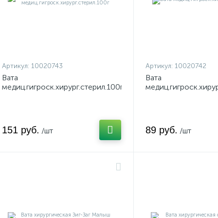
Артикул:
10020743
Артикул:
10020742
Вата
Вата
медиц.гигроск.хирург.стерил.100г
медиц.гигроск.хирур
151 руб.
89 руб.
/шт
/шт