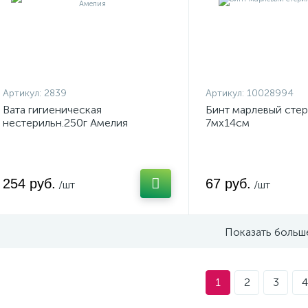
Артикул:
2839
Артикул:
10028994
Вата гигиеническая
Бинт марлевый сте
нестерильн.250г Амелия
7мх14см
254 руб.
67 руб.
/шт
/шт
Показать больш
1
2
3
4