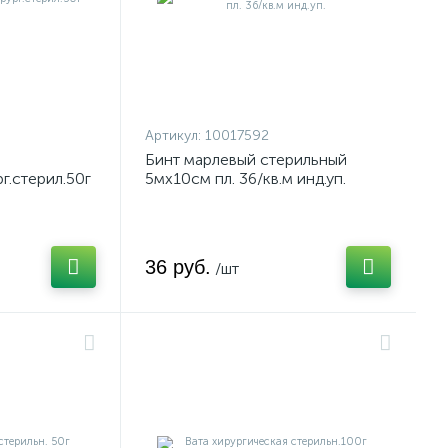
Артикул:
10017592
Бинт марлевый стерильный
г.стерил.50г
5мх10см пл. 36/кв.м инд.уп.
36 руб.
/шт