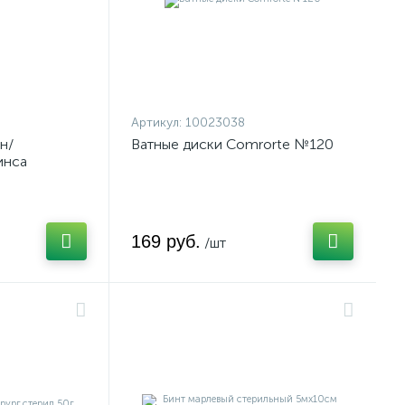
Артикул:
10023038
н/
Ватные диски Comrorte №120
инса
169 руб.
/шт