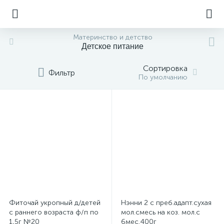
Материнство и детство
Детское питание
Сортировка
Фильтр
По умолчанию
Фиточай укропный д/детей
Нэнни 2 с преб.адапт.сухая
с раннего возраста ф/п по
мол.смесь на коз. мол.с
1,5г №20
6мес.400г