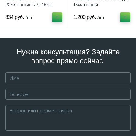
20мл+лосьон д/н 15мл
15мл+спрей
834 руб.
1.200 руб.
/шт
/шт
Нужна консультация? Задайте
вопрос прямо сейчас!