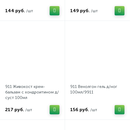
144 руб.
149 руб.
/шт
/шт
911 Живокост крем-
911 Венолгон гель д/ног
бальзам с хондроитином д/
100мл/9911
суст 100мл
217 руб.
156 руб.
/шт
/шт