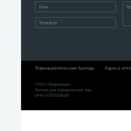
Фармацевтические бренды
Адреса апт
ООО «Фармсила»
Аптека для юридических лиц
ИНН 9709108106