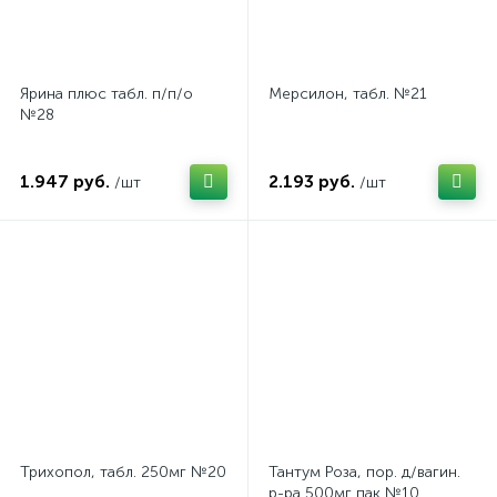
Ярина плюс табл. п/п/о
Мерсилон, табл. №21
№28
1.947 руб.
2.193 руб.
/шт
/шт
Трихопол, табл. 250мг №20
Тантум Роза, пор. д/вагин.
р-ра 500мг пак №10