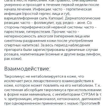
сыпь в месте нанесения. Как правило, они выражены
умеренно и проходят в течение первой недели после
начала лечения. Инфекции: часто - герпетическая
инфекция (простой герпес лица и губ,
варицеллиформная сыпь Капоши). Дерматологические
реакции: часто - фолликулит, зуд; редко - акне. Со
стороны периферической нервной системы: часто -
парестезии, гиперестезия. Прочие: часто -
непереносимость алкоголя (гиперемия лица или
симптомы раздражения кожи после употребления
спиртных напитков). За весь период наблюдения
препарата были зарегистрированы единичные случаи
розацеа, малигнизации (кожные и другие виды лимфом,
рак кожи).
Взаимодействие:
Такролимус не метаболизируется в коже, что
исключает риск лекарственного взаимодействия в
коже, которое может повлиять на его метаболизм. Т. к.
системная абсорбция такролимуса при использовании
в форме мази минимальна, с ингибиторами CYP3A4 (в т.
ч. эритромицин, итраконазол, кетоконазол, дилтиазем)
при одновременном применении с мазью Протопик®