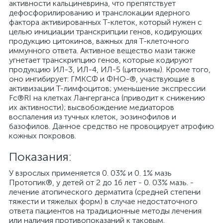
активности кальциневрина, что препятствует
дефосфорилированию и транслокации ядерного
фактора активированных Т-клеток, который нужен с
целью инициации транскрипции генов, кодирующих
продукцию цитокинов, важных для Т-клеточного
иммунного ответа. Активное вещество мази также
угнетает транскрипцию генов, которые кодируют
продукцию ИЛ-3, ИЛ-4, ИЛ-5 (цитокины). Кроме того,
оно ингибирует: ГМКСФ и ФНО-®, участвующие в
активизации Т-лимфоцитов; уменьшение экспрессии
Fc®RI на клетках Лангерганса (приводит к снижению
их активности); высвобождение медиаторов
воспаления из тучных клеток, эозинофилов и
базофилов. Данное средство не провоцирует атрофию
кожных покровов.
Показания:
У взрослых применяется 0. 03% и 0. 1% мазь
Протопик®, у детей от 2 до 16 лет - 0. 03% мазь. -
лечение атопического дерматита (средней степени
тяжести и тяжелых форм) в случае недостаточного
ответа пациентов на традиционные методы лечения
или наличия противопоказаний к таковым.