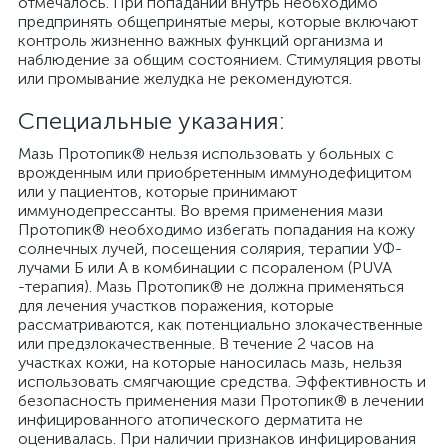
отмечалось. При попадании внутрь необходимо
предпринять общепринятые меры, которые включают
контроль жизненно важных функций организма и
наблюдение за общим состоянием. Стимуляция рвоты
или промывание желудка не рекомендуются.
Специальные указания:
Мазь Протопик® нельзя использовать у больных с
врожденным или приобретенным иммунодефицитом
или у пациентов, которые принимают
иммунодепрессанты. Во время применения мази
Протопик® необходимо избегать попадания на кожу
солнечных лучей, посещения солярия, терапии УФ-
лучами Б или А в комбинации с псораленом (PUVA
-терапия). Мазь Протопик® не должна применяться
для лечения участков поражения, которые
рассматриваются, как потенциально злокачественные
или предзлокачественные. В течение 2 часов на
участках кожи, на которые наносилась мазь, нельзя
использовать смягчающие средства. Эффективность и
безопасность применения мази Протопик® в лечении
инфицированного атопического дерматита не
оценивалась. При наличии признаков инфицирования