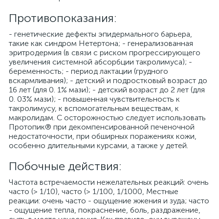
Противопоказания:
- генетические дефекты эпидермального барьера,
такие как синдром Нетертона; - генерализованная
эритродермия (в связи с риском прогрессирующего
увеличения системной абсорбции такролимуса); -
беременность; - период лактации (грудного
вскармливания); - детский и подростковый возраст до
16 лет (для 0. 1% мази); - детский возраст до 2 лет (для
0. 03% мази); - повышенная чувствительность к
такролимусу, к вспомогательным веществам, к
макролидам. С осторожностью следует использовать
Протопик® при декомпенсированной печеночной
недостаточности, при обширных поражениях кожи,
особенно длительными курсами, а также у детей.
Побочные действия:
Частота встречаемости нежелательных реакций: очень
часто (> 1/10), часто (> 1/100, 1/1000, Местные
реакции: очень часто - ощущение жжения и зуда; часто
- ощущение тепла, покраснение, боль, раздражение,