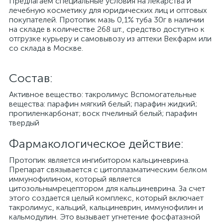
Предлагаем специальные условия на лекарства и
лечебную косметику для юридических лиц и оптовых
покупателей. Протопик мазь 0,1% туба 30г в наличии
на складе в количестве 268 шт., средство доступно к
отгрузке курьеру и самовывозу из аптеки Векфарм или
со склада в Москве.
Cостав:
Активное вещество: такролимус Вспомогательные
вещества: парафин мягкий белый; парафин жидкий;
пропиленкарбонат; воск пчелиный белый; парафин
твердый
Фармакологическое действие:
Протопик является ингибитором кальциневрина.
Препарат связывается с цитоплазматическим белком
иммунофилином, который является
цитозольнымрецептором для кальциневрина. За счет
этого создается целый комплекс, который включает
такролимус, кальций, кальциневрин, иммунофилин и
кальмодулин. Это вызывает угнетение фосфатазной