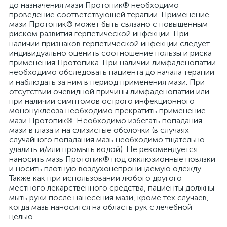
до назначения мази Протопик® необходимо
проведение соответствующей терапии. Применение
мази Протопик® может быть связано с повышенным
риском развития герпетической инфекции. При
наличии признаков герпетической инфекции следует
индивидуально оценить соотношение пользы и риска
применения Протопика. При наличии лимфаденопатии
необходимо обследовать пациента до начала терапии
и наблюдать за ним в период применения мази. При
отсутствии очевидной причины лимфаденопатии или
при наличии симптомов острого инфекционного
мононуклеоза необходимо прекратить применение
мази Протопик®. Необходимо избегать попадания
мази в глаза и на слизистые оболочки (в случаях
случайного попадания мазь необходимо тщательно
удалить и/или промыть водой). Не рекомендуется
наносить мазь Протопик® под окклюзионные повязки
и носить плотную воздухонепроницаемую одежду.
Также как при использовании любого другого
местного лекарственного средства, пациенты должны
мыть руки после нанесения мази, кроме тех случаев,
когда мазь наносится на область рук с лечебной
целью.