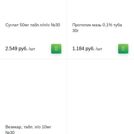
Суглат 50мг табл.п/п/о №30
Протопик мазь 0,1% туба
30г
2.549 руб.
1.184 руб.
/шт
/шт
Везикар, табл. п/о 10мг
№30