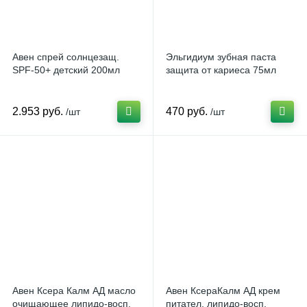
Авен спрей солнцезащ.
Эльгидиум зубная паста
SPF-50+ детский 200мл
защита от кариеса 75мл
2.953 руб.
470 руб.
/шт
/шт
Авен Ксера Калм АД масло
Авен КсераКалм АД крем
очищающее липидо-восп.
питател. липидо-восп.