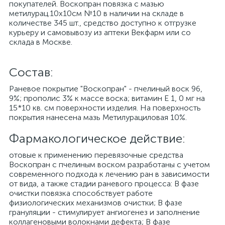
покупателей. Воскопран повязка с мазью
метилурац.10х10см №10 в наличии на складе в
количестве 345 шт., средство доступно к отгрузке
курьеру и самовывозу из аптеки Векфарм или со
склада в Москве.
Cостав:
Раневое покрытие "Воскопран" - пчелиный воск 96,
9%; прополис 3% к массе воска; витамин Е 1, 0 мг на
15*10 кв. см поверхности изделия. На поверхность
покрытия нанесена мазь Метилурациловая 10%.
Фармакологическое действие:
отовые к применению перевязочные средства
Воскопран с пчелиным воском разработаны с учетом
современного подхода к лечению ран в зависимости
от вида, а также стадии раневого процесса: В фазе
очистки повязка способствует работе
физиологических механизмов очистки; В фазе
грануляции - стимулирует ангиогенез и заполнение
коллагеновыми волокнами дефекта; В фазе