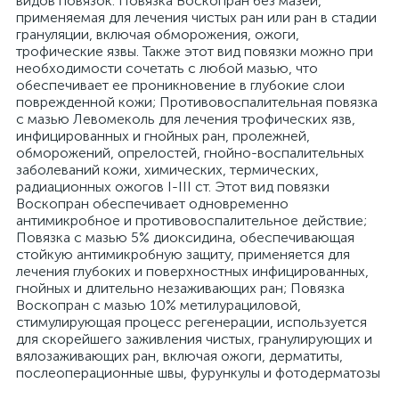
видов повязок: Повязка Воскопран без мазей,
применяемая для лечения чистых ран или ран в стадии
грануляции, включая обморожения, ожоги,
трофические язвы. Также этот вид повязки можно при
необходимости сочетать с любой мазью, что
обеспечивает ее проникновение в глубокие слои
поврежденной кожи; Противовоспалительная повязка
с мазью Левомеколь для лечения трофических язв,
инфицированных и гнойных ран, пролежней,
обморожений, опрелостей, гнойно-воспалительных
заболеваний кожи, химических, термических,
радиационных ожогов I-III ст. Этот вид повязки
Воскопран обеспечивает одновременно
антимикробное и противовоспалительное действие;
Повязка с мазью 5% диоксидина, обеспечивающая
стойкую антимикробную защиту, применяется для
лечения глубоких и поверхностных инфицированных,
гнойных и длительно незаживающих ран; Повязка
Воскопран с мазью 10% метилурациловой,
стимулирующая процесс регенерации, используется
для скорейшего заживления чистых, гранулирующих и
вялозаживающих ран, включая ожоги, дерматиты,
послеоперационные швы, фурункулы и фотодерматозы