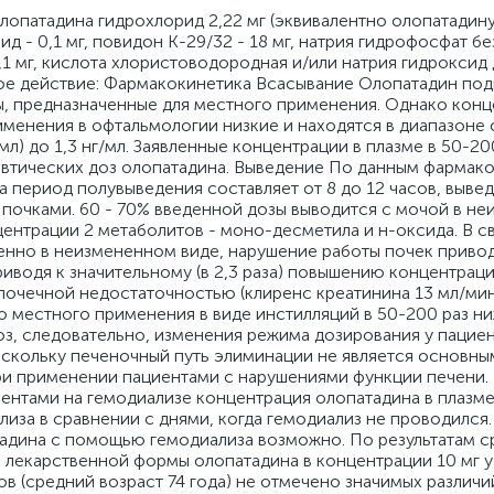
 экскреция олопатадина в грудное молоко при применении препарата у животных. Риск для новорожденных и грудных детей не может быть исключен. Не рекомендовано применение лекарственного препарата Визаллергол? в период грудного вскармливания. Противопоказания: Гиперчувствительность к компонентам препарата. Детский возраст до 2 лет. Беременность и период грудного вскармливания. Побочные действия: Общая информация о профиле нежелательных явлений. В клинических исследованиях с участием 1680 пациентов режим дозирования составлял от 1 до 4 капель в день, длительность курса терапии составляла до 4 месяцев, применение олопатадина проводилось как в монотерапии, так и совместно с лоратадином в дозировке 10 мг. Общая частота встречаемости нежелательных явлений составила порядка 4,5%, в то время как прекращение участия в клиническом исследовании вследствие развития нежелательных реакций отмечено только в 1,6 % случаев. В ходе клинических исследований не отмечено серьезных нежелательных явлений, как со стороны органа зрения, так и со стороны организма в целом. Наиболее частой нежелательной реакцией, связанной с лечением, была боль в глазу, это явление отмечалось у 0,7% пациентов. Табличные данные о нежелательных явлениях. Нижеследующие нежелательные явления отмечались в ходе клинических исследований и пострегистрационного применения препарата и классифицированы согласно следующей градации частоты встречаемости нежелательных явлений: очень часто (>1/10), часто (от >1/100 до < 1/10), нечасто (от >1/1,000 до < 1/100), редко (от >1/10,000 до < 1/1000), очень редко (< 1/10,000), частота неизвестна (частота встречаемости не может быть определена на основании имеющихся данных). В пределах каждой группы нежелательные явления перечислены в порядке снижения серьезности Системно- органный класс Частота встречаемости Нежелательные явления Инфекционные нарушения Нечасто Ринит Нарушения со стороны иммунной системы Частота неизвестна Гиперчувствительность, отечность лица Нарушения со стороны нервной системы Часто Нечасто Частота неизвестна Головная боль, дисгевзия Головокружение, гипестезия Сонливость Нарушения со стороны органа зрения Часто Нечасто Частота неизвестна Боль в глазу, раздражение глаза, синдром ?сухого? глаза, необычные ощущения в глазу. Эрозия роговицы, дефект эпителия роговицы, точечный кератит, кератит, накопление красящего пигмента в области дефекта роговицы при проведении диагностических проб, выделения из глаз, светобоязнь, затуманивание зрения, снижение остроты зрения, блефароспазм, дискомфорт в глазу, зуд в глазу, фолликулез конъюнктивы, нарушения со стороны конъюнктивы, чувство инородного тела в глазу, слезотечение, эритема век, отек век, нарушения со стороны век, конъюнктивальная инъекция. Отек роговицы, отек конъюнктивы, конъюнктивит, мидриаз, нарушение зрительных функций, корочки на краях век. Нарушения со стороны дыхательной системы, органов грудной клетки и средостения Часто Частота неизвестна Сухость в носу Диспноэ, синусит Нарушения со стороны желудочно-кишечного тракта Частота неизвестна Тошнота, рвота Нарушения со стороны кожи и подкожно-жировой клетчатки Нечасто Частота неизвестна Контактный дерматит, чувство жжения кожи, сухость кожи. Дерматит, эритема. Общие нарушения Часто Частота неизвестна Повышенная утомляемость Астения, чувство недомогания В очень редких случаях при применении фосфатсодержащих капель пациентами с сопутствующим значительным повреждением роговицы развивалась кальцификация роговицы. Взаимодействие: Исследования взаимодействия олопатадина с другими лекарственными средствами не проводились. В исследованиях in vitro продемонстрировано отсутствие ингибирования метаболических реакций, опосредованных изоферментами 1А2, 2С8, 2С9, 2С19, 2D6, 2Е1 и ЗА4 цитохрома Р-450. Согласно полученным результатам, вероятность вступления олопатадина в метаболические реакции при совместном применении с другими лекарственными препаратами оценивается как низкая. Дозировка: Как принимать, курс приема и Лекарственный препарат Визаллергол? закапывают по 1 капле 1 раз в день пораженный глаз (глаза). Длительность курса терапии при необходимости может составлять до 4 месяцев. Применение у пожилых Не требуется изменения режима дозирования у пожилых пациентов. Применение в педиатрической популяции Применение препарата Визаллергол? возможно у детей старше 2 лет в тех же дозах, что и у взрослых. Эффективность и безопасность применения олопатадина у детей младше 2 лет не подтверждена. Применение у пациентов с почечной и печеночной недостаточностью. Применение олопатадина в лекарственной форме капли глазные не изучалось у пациентов с почечной или печеночной недостаточностью. Не требуется коррекции дозы у заявленной категории пациентов. Не следует прикасаться кончиком флакона к векам, коже окологлазничной области и другим поверхностям во избежание микробной контаминации препарата. Плотно закрывать крышку после использования препарата. При необходимости может применяться в комбинации с другими лекарственными препаратами для местного применения в офтальмологии, в этом случае интервал между их применением должен составлять не менее 5 минут. Передозировка: Отсутствуют сведения о развитии токсических явлений при случайном введении избыточного количества препарата в конъюнктивальную полость или при случайном проглатывании. При развитии передозировки при случайном проглатыв