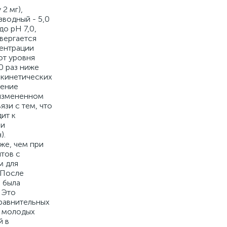
ании лечение симптоматическое. Специальные указания: Олопатадина гидрохлорид противоаллергический/антигистаминный препарат для местного применения в офтальмологии, и, несмотря на местное применение, может абсорбироваться в системный кровоток. При появлении выраженных реакций гиперчувствительности следует прекратить применение препарата. Визаллергол? не следует применять для купирования конъюнктивальной инъекции, вызванной применением контактных линз. Препарат содержит бензалкония хлорид, который может адсорбироваться мягкими контакт