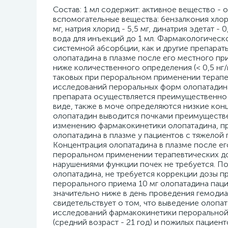
Cостав: 1 мл содержит: активное вещество - олопатадина гидрохлорид 2,22 мг (эквивалентно олопатадину 2 мг), вспомогательные вещества: бензалкония хлорид - 0,1 мг, повидон К-29/32 - 18 мг, натрия гидрофосфат безводный - 5,0 мг, натрия хлорид - 5,5 мг, динатрия эдетат - 0,1 мг, кислота хлористоводородная и/или натрия гидроксид до рН 7,0, вода для инъекций до 1 мл. Фармакологическое действие: Фармакокинетика Всасывание Олопатадин подвергается системной абсорбции, как и другие препараты, предназначенные для местного применения. Однако концентрации олопатадина в плазме после его местного применения в офтальмологии низкие и находятся в диапазоне от уровня ниже количественного определения (< 0,5 нг/мл) до 1,3 нг/мл. Заявленные концентрации в плазме в 50-200 раз ниже таковых при пероральном применении терапевтических доз олопатадина. Выведение По данным фармакокинетических исследований пероральных форм олопатадина период полувыведения составляет от 8 до 12 часов, выведение препарата осуществляется преимущественно почками. 60 - 70% введенной дозы выводится с мочой в неизмененном виде, также в моче определяются низкие концентрации 2 метаболитов - моно-десметила и н-оксида. В связи с тем, что олопатадин выводится почками преимущественно в неизмененном виде, нарушение работы почек приводит к изменению фармакокинетики олопатадина, приводя к значительному (в 2,3 раза) повышению концентрации олопатадина в плазме у пациентов с тяжелой почечной недостаточностью (клиренс креатинина 13 мл/мин). Концентрация олопатадина в плазме после его местного применения в виде инстилляций в 50-200 раз ниже, чем при пероральном применении терапевтических доз, следовательно, изменения режима дозирования у пациентов с нарушениями функции почек не требуется. Поскольку печеночный путь элиминации не является основным для олопатадина, не требуется коррекции дозы при применении пациентами с нарушениями функции печени. После перорального приема 10 мг олопатадина пациентами на гемодиализе концентрация олопатадина в плазме была значительно ниже в день проведения гемодиализа в сравнении с днями, когда гемодиализ не проводился. Это свидетельствует о том, что выведение олопатадина с помощью гемодиализа возможно. По результатам сравнительных исследований фармакокинетики пероральной лекарственной формы олопатадина в концентрации 10 мг у молодых (средний возраст - 21 год) и пожилых пациентов (средний возраст 74 года) не отмечено значимых различий в концентрациях олопатадина в плазме, связывании с белками плазмы и параметрах выведения препарата в неизмененном виде и в виде метаболитов. Фармакодинамика Олопатадин является мощным селективным противоаллергическим/антигистаминным препаратом, фармакологические эффекты которого развиваются посредством нескольких различных механизмов действия. Является антагонистом гистамина (главного медиатора аллергических реакций у человека) и предотвращает индуцированное гистамином высвобождение воспалительных цитокинов в клетках эпителия конъюнктивы. По результатам исследований in vitro предполагается ингибирование высвобождения противовоспалительных медиаторов тучными клетками конъюнктивы. У пациентов с проходимыми носослёзными протоками местное применение олопатадина в виде инстилляций в конъюнктивальный мешок позволяло уменьшить выраженность симптомов со стороны носа, часто сопутствующих сезонному аллергическому конъюнктивиту. Олопатадин не оказывает клинически значимого влияния на диаметр зрачка. Показания: Купирование глазного зуда при аллергическом конъюнктивите. Применение при беременности и кормлении грудью: Фертильность Исследований влияния местного применения олопатадина в офтальмологии на фертильность человека не проводилось. Беременность Сведения о местном применении олопатадина в офтальмологии беременными женщинами отсутствуют или ограничены. В исследованиях на животных получены данные о токсическом влиянии олопатадина на репродуктивную функцию при системном применении. Не рекомендуется применение олопатадина в период беременности и женщинами детородного возраста, не применяющими методы контрацепции. Период грудного вскармливания Отмечена