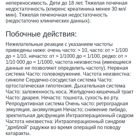
непереносимость. Дети до 18 лет. Тяжелая почечная
недостаточность (клиренс креатинина менее 30 мл/
мин). Тяжелая печеночная недостаточность
(недостаточно клинических данных).
Побочные действия:
Нежелательные реакции с указанием частоты
приведены ниже: очень часто: > 10, часто: от > 1/100
до < 1/10, нечасто: от > 1/1000 до < 1/100, редко: от >
1/10 000 до < 1/1000, частота неизвестна (имеющиеся
данные не позволяют определить частоту). Нервная
система Часто: головокружение. Частота неизвестна:
синкопе Сердечно-сосудистая система Часто:
ортостатическая гипотензия. Дыхательная система
Часто: заложенность носа. Желудочно-кишечный тракт
Часто: диарея. Нечасто: тошнота, сухость во рту.
Репродуктивная система Очень часто: ретроградная
эякуляция, анэякуляция Нечасто; снижение либидо,
эректилъная дисфункция Интраоперационный сидром
Частота неизвестна: Интраоперационный синдром
"дряблой" радужки во время операций по поводу
катаракты.