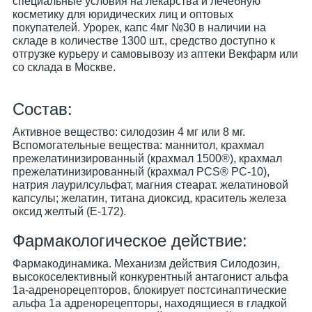
специальные условия на лекарства и лечебную
косметику для юридических лиц и оптовых
покупателей. Урорек, капс 4мг №30 в наличии на
складе в количестве 1300 шт., средство доступно к
отгрузке курьеру и самовывозу из аптеки Векфарм или
со склада в Москве.
Cостав:
Активное вещество: силодозин 4 мг или 8 мг.
Вспомогательные вещества: маннитол, крахмал
прежелатинизированный (крахмал 1500®), крахмал
прежелатинизированный (крахмал PCS® РС-10),
натрия лаурилсульфат, магния стеарат. желатиновой
капсулы; желатин, титана диоксид, краситель железа
оксид желтый (Е-172).
Фармакологическое действие:
Фармакодинамика. Механизм действия Силодозин,
высокоселективный конкурентный антагонист альфа
1a-адренорецепторов, блокирует постсинаптические
альфа 1a адренорецепторы, находящиеся в гладкой