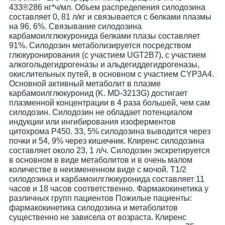
433®286 нг*ч/мл. Объем распределения силодозина
составляет 0, 81 л/кг и связывается с белками плазмы
на 96, 6%. Связывание силодозина
карбамоилглюкуронида белками плазы составляет
91%. Силодозин метаболизируется посредством
глюкуронирования (с участием UGT2B7), с участием
алкогольдегидрогеназы и альдегиддегидрогеназы,
окислительных путей, в основном с участием CYP3A4.
Основной активный метаболит в плазме
карбамоилглюкуронид (K. MD-3213G) достигает
плазменной концентрации в 4 раза большей, чем сам
силодозин. Силодозин не обладает потенциалом
индукции или ингибирования изоферментов
цитохрома Р450. 33, 5% силодозина выводится через
почки и 54, 9% через кишечник. Клиренс силодозина
составляет около 23, 1 л/ч. Силодозин экскретируется
в основном в виде метаболитов и в очень малом
количестве в неизмененном виде с мочой. Т1/2
силодозина и карбамоилглюкуронида составляет 11
часов и 18 часов соответственно. Фармакокинетика у
различных групп пациентов Пожилые пациенты:
фармакокинетика силодозина и метаболитов
существенно не зависела от возраста. Клиренс