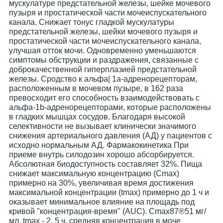
мускулатуре предстательной железы, шейке мочевого
пузыря и простатической части мочеиспускательного
канала. Снижает тонус гладкой мускулатуры
предстательной железы, шейки мочевого пузыря и
простатической части мочеиспускательного канала,
улучшая отток мочи. Одновременно уменьшаются
симптомы обструкции и раздражения, связанные с
доброкачественной гиперплазией предстательной
железы. Сродство к альфа| 1a-адренорецепторам,
расположенным в мочевом пузыре, в 162 раза
превосходит его способность взаимодействовать с
альфа-1b-адренорецепторами, которые расположены
в гладких мышцах сосудов. Благодаря высокой
селективности не вызывает клинически значимого
снижения артериального давления (АД) у пациентов с
исходно нормальным АД. Фармакокинетика При
приеме внутрь силодозин хорошо абсорбируется.
Абсолютная биодоступность составляет 32%. Пища
снижает максимальную концентрацию (Cmax)
примерно на 30%, увеличивая время достижения
максимальной концентрации (tmax) примерно до 1 ч и
оказывает минимальное влияние на площадь под
кривой "концентрация-время" (AUC). Cmax87®51 мг/
мл, tmax - 2, 5 ч, средняя концентрация в моче