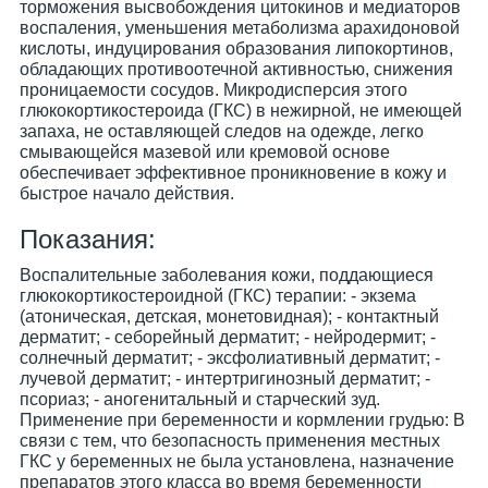
торможения высвобождения цитокинов и медиаторов
воспаления, уменьшения метаболизма арахидоновой
кислоты, индуцирования образования липокортинов,
обладающих противоотечной активностью, снижения
проницаемости сосудов. Микродисперсия этого
глюкокортикостероида (ГКС) в нежирной, не имеющей
запаха, не оставляющей следов на одежде, легко
смывающейся мазевой или кремовой основе
обеспечивает эффективное проникновение в кожу и
быстрое начало действия.
Показания:
Воспалительные заболевания кожи, поддающиеся
глюкокортикостероидной (ГКС) терапии: - экзема
(атоническая, детская, монетовидная); - контактный
дерматит; - себорейный дерматит; - нейродермит; -
солнечный дерматит; - эксфолиативный дерматит; -
лучевой дерматит; - интертригинозный дерматит; -
псориаз; - аногенитальный и старческий зуд.
Применение при беременности и кормлении грудью: В
связи с тем, что безопасность применения местных
ГКС у беременных не была установлена, назначение
препаратов этого класса во время беременности