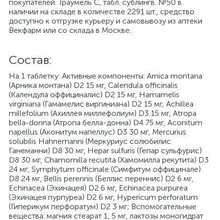
покупателей. Траумель C, табл. сублингв. №50 в
наличии на складе в количестве 2291 шт., средство
доступно к отгрузке курьеру и самовывозу из аптеки
Векфарм или со склада в Москве.
Cостав:
На 1 таблетку: Активные компоненты: Arnica montana
(Aрника монтана) D2 15 мг, Calendula officinalis
(Календула оффициналис) D2 15 мг, Hamamelis
virginiana (Гамамелис виргиниана) D2 15 мг, Achillea
millefolium (Ахиллея миллефолиум) D3 15 мг, Atropa
bella-donna (Атропа белла-донна) D4 75 мг, Aconitum
napellus (Аконитум напеллус) D3 30 мг, Mercurius
solubilis Hahnemanni (Меркуриус солюбилис
Ганеманни) D8 30 мг, Hepar sulfuris (Гепар сульфурис)
D8 30 мг, Chamomilla recutita (Хамомилла рекутита) D3
24 мг, Symphytum officinale (Симфитум оффицинале)
D8 24 мг, Bellis perennis (Беллис переннис) D2 6 мг,
Echinacea (Эхинацея) D2 6 мг, Echinacea purpurea
(Эхинацея пурпуреа) D2 6 мг, Hypericum perforatum
(Гиперикум перфоратум) D2 3 мг; Вспомогательные
вещества: магния стеарат 1, 5 мг, лактозы моногидрат