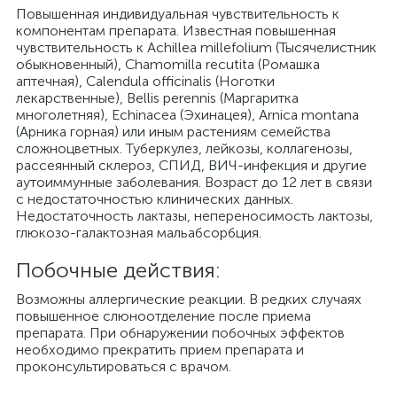
Повышенная индивидуальная чувствительность к
компонентам препарата. Известная повышенная
чувствительность к Achillea millefolium (Тысячелистник
обыкновенный), Chamomilla recutita (Ромашка
аптечная), Calendula officinalis (Ноготки
лекарственные), Bellis perennis (Маргаритка
многолетняя), Echinacea (Эхинацея), Arnica montana
(Арника горная) или иным растениям семейства
сложноцветных. Туберкулез, лейкозы, коллагенозы,
рассеянный склероз, СПИД, ВИЧ-инфекция и другие
аутоиммунные заболевания. Возраст до 12 лет в связи
с недостаточностью клинических данных.
Недостаточность лактазы, непереносимость лактозы,
глюкозо-галактозная мальабсорбция.
Побочные действия:
Возможны аллергические реакции. В редких случаях
повышенное слюноотделение после приема
препарата. При обнаружении побочных эффектов
необходимо прекратить прием препарата и
проконсультироваться с врачом.