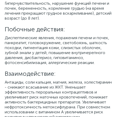
Гиперчувствительность, нарушение функций печени и
почек, беременность, кормление грудью (на время
лечения прекращают грудное вскармливание), детский
возраст (до 8 лет).
Побочные действия:
Диспептические явления, поражения печени и почек,
панкреатит, головокружение, светобоязнь, шаткость
походки, пигментация кожи, слизистых оболочек,
зубной эмали у детей, повышение внутричерепного
давления, дисбактериоз, гиповитаминоз,
фотосенсибилизация, аллергические реакции.
Взаимодействие:
Антациды, соли кальция, магния, железа, холестирамин
- снижают всасывание из ЖКТ. Уменьшает
эффективность пероральных контрацептивов и
увеличивает риск маточных кровотечений, понижает
активность бактерицидных препаратов. Увеличивает
нефротоксичность метоксифлурана. При совместном
использовании с витамином А увеличивается риск
развития внутричерепной гипертензии.