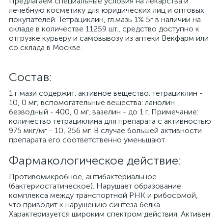
Предлагаем специальные условия на лекарства и
лечебную косметику для юридических лиц и оптовых
покупателей. Тетрациклин, гл.мазь 1% 5г в наличии на
складе в количестве 11259 шт., средство доступно к
отгрузке курьеру и самовывозу из аптеки Векфарм или
со склада в Москве.
Cостав:
1 г мази содержит: активное вещество: тетрациклин -
10, 0 мг; вспомогательные вещества: ланолин
безводный - 400, 0 мг, вазелин - до 1 г. Примечание:
количество тетрациклина для препарата с активностью
975 мкг/мг - 10, 256 мг. В случае большей активности
препарата его соответственно уменьшают.
Фармакологическое действие:
Противомикробное, антибактериальное
(бактериостатическое). Нарушает образование
комплекса между транспортной РНК и рибосомой,
что приводит к нарушению синтеза белка.
Характеризуется широким спектром действия. Активен