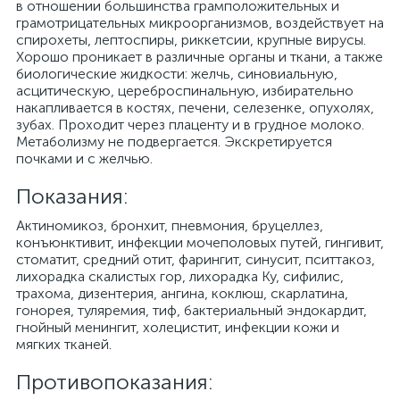
в отношении большинства грамположительных и
грамотрицательных микроорганизмов, воздействует на
спирохеты, лептоспиры, риккетсии, крупные вирусы.
Хорошо проникает в различные органы и ткани, а также
биологические жидкости: желчь, синовиальную,
асцитическую, цереброспинальную, избирательно
накапливается в костях, печени, селезенке, опухолях,
зубах. Проходит через плаценту и в грудное молоко.
Метаболизму не подвергается. Экскретируется
почками и с желчью.
Показания:
Актиномикоз, бронхит, пневмония, бруцеллез,
конъюнктивит, инфекции мочеполовых путей, гингивит,
стоматит, средний отит, фарингит, синусит, пситтакоз,
лихорадка скалистых гор, лихорадка Ку, сифилис,
трахома, дизентерия, ангина, коклюш, скарлатина,
гонорея, туляремия, тиф, бактериальный эндокардит,
гнойный менингит, холецистит, инфекции кожи и
мягких тканей.
Противопоказания: