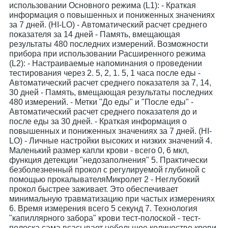
использовании Основного режима (L1): - Краткая
информация о повышенных и пониженных значениях
за 7 дней. (HI-LO) - Автоматический расчет среднего
показателя за 14 дней - Память, вмещающая
результаты 480 последних измерений. Возможности
прибора при использовании Расширенного режима
(L2): - Настраиваемые напоминания о проведении
тестирования через 2. 5, 2, 1. 5, 1 часа после еды -
Автоматический расчет среднего показателя за 7, 14,
30 дней - Память, вмещающая результаты последних
480 измерений. - Метки "До еды" и "После еды" -
Автоматический расчет среднего показателя до и
после еды за 30 дней. - Краткая информация о
повышенных и пониженных значениях за 7 дней. (HI-
LO) - Личные настройки высоких и низких значений 4.
Маленький размер капли крови - всего 0, 6 мкл,
функция детекции "недозаполнения" 5. Практически
безболезненный прокол с регулируемой глубиной с
помощью прокалывателяМикролет 2 - Неглубокий
прокол быстрее заживает. Это обеспечивает
минимальную травматизацию при частых измерениях
6. Время измерения всего 5 секунд 7. Технология
"капиллярного забора" крови тест-полоской - тест-
полоска сама всасывает небольшое количество крови