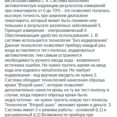
кислоты/витамина С 4. Система выполняет
автоматическую коррекцию результатов измерений
при гематокрите от 0 до 70% - это позволяет получать
высокую точность при широком диапазоне
гематокрита, который может быть понижен или
повышен в результате различных заболеваний 5.
Принцип измерения - элетрохимический II
Обеспечивающие удобство использования: 1. В
системе используется технология "Без кодирования".
Данная технология позволяют прибору каждый раз,
когда вставляется тест-полоска, кодироваться
автоматически, тем самым устраняется
необходимость ручного ввода кода - возможного
источника ошибок. Не нужно тратить время на ввод
кода или кодового чипа/полоски; Не требует
кодирования - код вручную вводить не нужно 2.
Система обладает технологией нанесения образца
крови "Второй шанс", которая позволяет
дополнительно нанести кровь на ту же тест-полоску в
случае, когда первого образца крови было
недостаточно - не нужно тратить новую тест-полоску.
Технология "Второй шанс" экономит время и деньги. 3.
Система имеет 2-х режима работы - основной (L1) и
расширенный (L2) Возможности прибора при