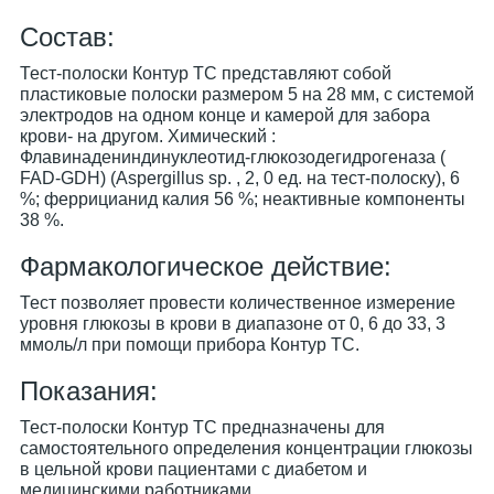
Cостав:
Тест-полоски Контур ТС представляют собой
пластиковые полоски размером 5 на 28 мм, с системой
электродов на одном конце и камерой для забора
крови- на другом. Химический :
Флавинадениндинуклеотид-глюкозодегидрогеназа (
FAD-GDH) (Aspergillus sp. , 2, 0 ед. на тест-полоску), 6
%; феррицианид калия 56 %; неактивные компоненты
38 %.
Фармакологическое действие:
Тест позволяет провести количественное измерение
уровня глюкозы в крови в диапазоне от 0, 6 до 33, 3
ммоль/л при помощи прибора Контур ТС.
Показания:
Тест-полоски Контур ТС предназначены для
самостоятельного определения концентрации глюкозы
в цельной крови пациентами с диабетом и
медицинскими работниками.