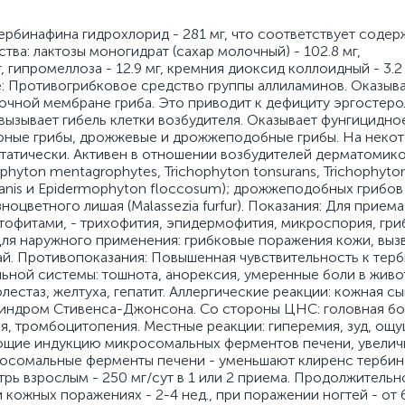
 тербинафина гидрохлорид - 281 мг, что соответствует соде
тва: лактозы моногидрат (сахар молочный) - 102.8 мг,
, гипромеллоза - 12.9 мг, кремния диоксид коллоидный - 3.2 
ие: Противогрибковое средство группы аллиламинов. Оказыв
очной мембране гриба. Это приводит к дефициту эргостерол
вызывает гибель клетки возбудителя. Оказывает фунгицидно
фные грибы, дрожжевые и дрожжеподобные грибы. На неко
татически. Активен в отношении возбудителей дерматомик
chophyton mentagrophytes, Trichophyton tonsurans, Trichophyt
canis и Epidermophyton floccosum); дрожжеподобных грибов
зноцветного лишая (Malassezia furfur). Показания: Для приема
тофитами, - трихофития, эпидермофития, микроспория, гр
Для наружного применения: грибковые поражения кожи, выз
й. Противопоказания: Повышенная чувствительность к терб
ной системы: тошнота, анорексия, умеренные боли в живот
естаз, желтуха, гепатит. Аллергические реакции: кожная сы
 синдром Стивенса-Джонсона. Со стороны ЦНС: головная бо
я, тромбоцитопения. Местные реакции: гиперемия, зуд, ощ
ающие индукцию микросомальных ферментов печени, увелич
осомальные ферменты печени - уменьшают клиренс тербин
трь взрослым - 250 мг/сут в 1 или 2 приема. Продолжительн
 кожных поражениях - 2-4 нед., при поражении ногтей - от 6