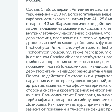
Москве.
Cостав: 1 таб. содержит: Активные вещества:
тербинафина - 250 мг. Вспомогательные вещес
карбоксиметилкрахмал натрия (тип А) - 25.8 мг
стеарат - 4.3 мг. Фармакологическое действ
за счет подавления скваленэпоксидазы в клет
внутриклеточному накоплению сквалена, что 
дерматофиты, плесневые и некоторые димор
дрожжевых грибов может действовать фунгис
(Trichophyton /в т.ч. Trichophyton rubrum, Tri
Trichophyton violaceum/, также Microsporum 
(в основном Candida albicans); возбудителя ра
грибковые поражения кожи, вызванные дерма
поражения ногтей (онихомикозы), кандидоз. 
дерматофитами, кандидоз; разноцветный лиша
Побочные действия: Со стороны пищеваритель
нарушения или потеря вкусовых ощущений, хол
артралгия, миалгия, многоформная эритема,
стороны системы кроветворения: нейтропени
жжения. Взаимодействие: Препараты, вызыв
тербинафина; препараты, ингибирующие микр
Дозировка: Как принимать, курс приема и Вну
зависит от показаний и тяжести инфекции: при