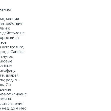
ржанию
мг, магния
ает действие
а и к
е действие на
торые виды
озов
on verrucosum,
 рода Candida
 внутрь:
ибковые
ванные
инафину.
е, диарея,
пь; редко -
ль. Cо
ущение
ивают клиренс
афина.
ость лечения
 нед. до 4 мес