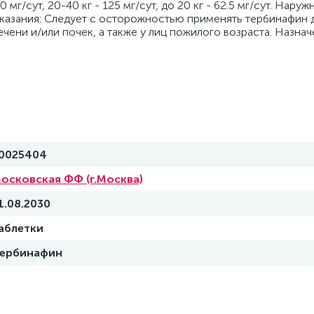
0 мг/сут, 20-40 кг - 125 мг/сут, до 20 кг - 62.5 мг/сут. Нар
 указания: Следует с осторожностью применять тербинафин 
чени и/или почек, а также у лиц пожилого возраста. Назнач
0025404
осковская ФФ (г.Москва)
1.08.2030
аблетки
ербинафин