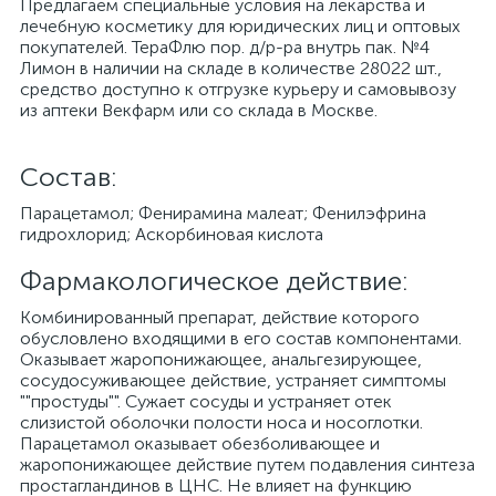
Предлагаем специальные условия на лекарства и
лечебную косметику для юридических лиц и оптовых
покупателей. ТераФлю пор. д/р-ра внутрь пак. №4
Лимон в наличии на складе в количестве 28022 шт.,
средство доступно к отгрузке курьеру и самовывозу
из аптеки Векфарм или со склада в Москве.
Cостав:
Парацетамол; Фенирамина малеат; Фенилэфрина
гидрохлорид; Аскорбиновая кислота
Фармакологическое действие:
Комбинированный препарат, действие которого
обусловлено входящими в его состав компонентами.
Оказывает жаропонижающее, анальгезирующее,
сосудосуживающее действие, устраняет симптомы
""простуды"". Сужает сосуды и устраняет отек
слизистой оболочки полости носа и носоглотки.
Парацетамол оказывает обезболивающее и
жаропонижающее действие путем подавления синтеза
простагландинов в ЦНС. Не влияет на функцию