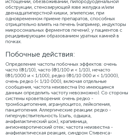
истощении, обезвоживании, пилородуоденальной
обструкции, стенозирующей язве желудка и/или
двенадцатиперстной кишки, эпилепсии, при
одновременном приеме препаратов, способных
отрицательно влиять на печень (например, индукторы
микросомальных ферментов печени); у пациентов с
рецидивирующим образованием уратных камней в
почках.
Побочные действия:
Определение частоты побочных эффектов: очень
часто (®1/10), часто (®1/100 и < 1/10), нечасто
(®1/1000 и < 1/100), редко (®1/10 000 и < 1/1000),
очень редко (< 1/10 000), включая отдельные
сообщения, частота неизвестна (по имеющимся
данным определить частоту невозможно). Со стороны
системы кроветворения: очень редко -
тромбоцитопения, агранулоцитоз, лейкопения,
панцитопения. Аллергические реакции: редко -
гиперчувствительность (сыпь, одышка,
анафилактический шок), крапивница,
ангионевротический отек; частота неизвестна -
анафилактическая реакция, синдром Стивенса-