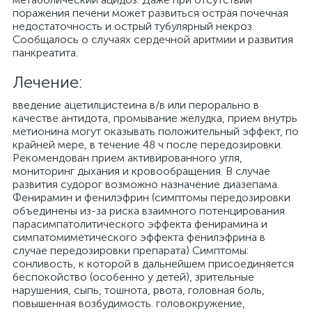
поражения печени может развиться острая почечная
недостаточность и острый тубулярный некроз.
Сообщалось о случаях сердечной аритмии и развития
панкреатита.
Лечение:
введение ацетилцистеина в/в или перорально в
качестве антидота, промывание желудка, прием внутрь
метионина могут оказывать положительный эффект, по
крайней мере, в течение 48 ч после передозировки.
Рекомендован прием активированного угля,
мониторинг дыхания и кровообращения. В случае
развития судорог возможно назначение диазепама.
Фенирамин и фенилэфрин (симптомы передозировки
объединены из-за риска взаимного потенцирования
парасимпатолитического эффекта фенирамина и
симпатомиметического эффекта фенилэфрина в
случае передозировки препарата) Симптомы:
сонливость, к которой в дальнейшем присоединяется
беспокойство (особенно у детей), зрительные
нарушения, сыпь, тошнота, рвота, головная боль,
повышенная возбудимость. головокружение,