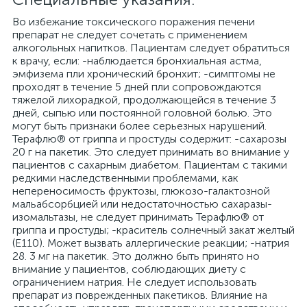
Во избежание токсического поражения печени
препарат не следует сочетать с применением
алкогольных напитков. Пациентам следует обратиться
к врачу, если: -наблюдается бронхиальная астма,
эмфизема пли хронический бронхит; -симптомы не
проходят в течение 5 дней пли сопровождаются
тяжелой лихорадкой, продолжающейся в течение 3
дней, сыпью или постоянной головной болью. Это
могут быть признаки более серьезных нарушений.
Терафлю® от гриппа и простуды содержит: -сахарозы
20 г на пакетик. Это следует принимать во внимание у
пациентов с сахарным диабетом. Пациентам с такими
редкими наследственными проблемами, как
непереносимость фруктозы, глюкозо-галактозной
мальабсорбцией или недостаточностью сахаразы-
изомальтазы, не следует принимать Терафлю® от
гриппа и простуды; -краситель солнечный закат желтый
(Е110). Может вызвать аллергические реакции; -натрия
28. 3 мг на пакетик. Это должно быть принято но
внимание у пациентов, соблюдающих диету с
ограничением натрия. Не следует использовать
препарат из поврежденных пакетиков. Влияние на