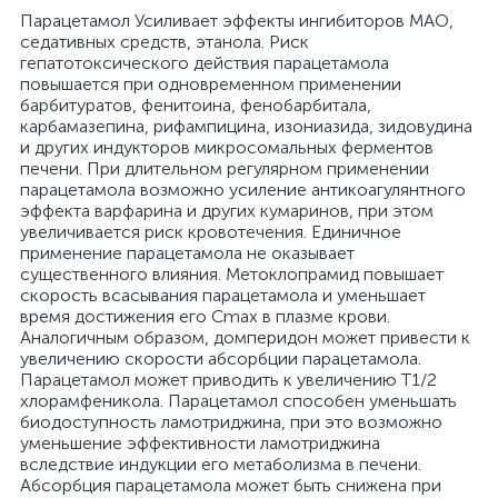
Парацетамол Усиливает эффекты ингибиторов МАО,
седативных средств, этанола. Риск
гепатотоксического действия парацетамола
повышается при одновременном применении
барбитуратов, фенитоина, фенобарбитала,
карбамазепина, рифампицина, изониазида, зидовудина
и других индукторов микросомальных ферментов
печени. При длительном регулярном применении
парацетамола возможно усиление антикоагулянтного
эффекта варфарина и других кумаринов, при этом
увеличивается риск кровотечения. Единичное
применение парацетамола не оказывает
существенного влияния. Метоклопрамид повышает
скорость всасывания парацетамола и уменьшает
время достижения его Cmax в плазме крови.
Аналогичным образом, домперидон может привести к
увеличению скорости абсорбции парацетамола.
Парацетамол может приводить к увеличению T1/2
хлорамфеникола. Парацетамол способен уменьшать
биодоступность ламотриджина, при это возможно
уменьшение эффективности ламотриджина
вследствие индукции его метаболизма в печени.
Абсорбция парацетамола может быть снижена при