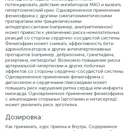
потенцировать действие ингибиторов МАО и вызвать
гипертонический криз. Одновременное применение
фенилэфрина с другими симпатомиметическими
препаратами или трициклическими
антидепрессантами (например, амитриптилином)
может привести к увеличению риска нежелательных
реакций со стороны сердечно-сосудистой системы.
Фенилэфрин может снижать эффективность бета-
адреноблокаторов и других антигипертензивных
препаратов (например, дебризохина, гуанетидина,
резерпина, метилдопы). Возможно повышение риска
артериальной гипертензии и других побочных
эффектов со стороны сердечно-сосудистой системы.
Одновременное применение фенилэфрина с
дигоксином и сердечными гликозидами может
повышать риск нарушения ритма сердца или инфаркта
миокарда. Одновременное применение фенилэфрина
с алкалоидами спорыньи (эрготамин и метисергид)
может увеличить риск эрготизма
Дозировка:
Как принимать, курс приема и Внутрь. Содержимое