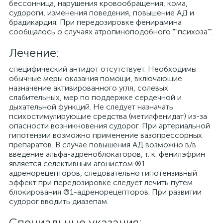
бессонница, нарушения кровообращения, кома,
судороги, изменения поведения, повышение АД и
брадикардия. При передозировке фенирамина
сообщалось о случаях атропиноподобного ""психоза"".
Лечение:
специфический антидот отсутствует. Необходимы
обычные меры оказания помощи, включающие
назначение активированного угля, солевых
слабительных, мер по поддержке сердечной и
дыхательной функций. Не следует назначать
психостимулирующие средства (метилфенидат) из-за
опасности возникновения судорог. При артериальной
гипотензии возможно применение вазопрессорных
препаратов. В случае повышения АД возможно в/в
введение альфа-адреноблокаторов, т. к. фенилэфрин
является селективным агонистом ®1-
адренорецепторов, следовательно гипотензивный
эффект при передозировке следует лечить путем
блокирования ®1-адренорецепторов. При развитии
судорог вводить диазепам.
Специальные указания: