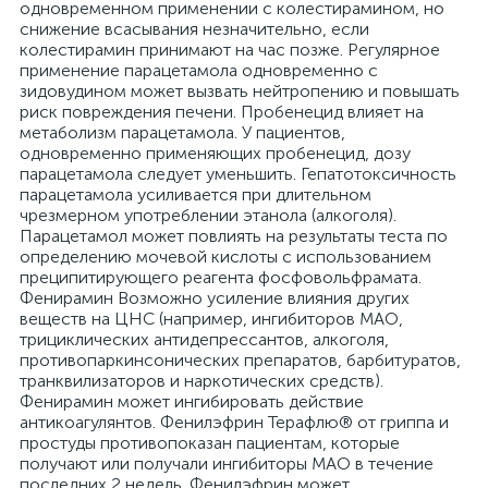
одновременном применении с колестирамином, но
снижение всасывания незначительно, если
колестирамин принимают на час позже. Регулярное
применение парацетамола одновременно с
зидовудином может вызвать нейтропению и повышать
риск повреждения печени. Пробенецид влияет на
метаболизм парацетамола. У пациентов,
одновременно применяющих пробенецид, дозу
парацетамола следует уменьшить. Гепатотоксичность
парацетамола усиливается при длительном
чрезмерном употреблении этанола (алкоголя).
Парацетамол может повлиять на результаты теста по
определению мочевой кислоты с использованием
преципитирующего реагента фосфовольфрамата.
Фенирамин Возможно усиление влияния других
веществ на ЦНС (например, ингибиторов МАО,
трициклических антидепрессантов, алкоголя,
противопаркинсонических препаратов, барбитуратов,
транквилизаторов и наркотических средств).
Фенирамин может ингибировать действие
антикоагулянтов. Фенилэфрин Терафлю® от гриппа и
простуды противопоказан пациентам, которые
получают или получали ингибиторы МАО в течение
последних 2 недель. Фенилэфрин может