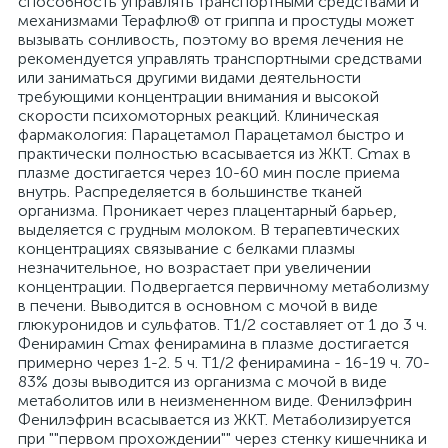
способность управлять транспортными средствами и
механизмами Терафлю® от гриппа и простуды может
вызывать сонливость, поэтому во время лечения не
рекомендуется управлять транспортными средствами
или заниматься другими видами деятельности
требующими концентрации внимания и высокой
скорости психомоторных реакций. Клиническая
фармакология: Парацетамол Парацетамол быстро и
практически полностью всасывается из ЖКТ. Cmax в
плазме достигается через 10-60 мин после приема
внутрь. Распределяется в большинстве тканей
организма. Проникает через плацентарный барьер,
выделяется с грудным молоком. В терапевтических
концентрациях связывание с белками плазмы
незначительное, но возрастает при увеличении
концентрации. Подвергается первичному метаболизму
в печени. Выводится в основном с мочой в виде
глюкуронидов и сульфатов. T1/2 составляет от 1 до 3 ч.
Фенирамин Cmax фенирамина в плазме достигается
примерно через 1-2. 5 ч. T1/2 фенирамина - 16-19 ч. 70-
83% дозы выводится из организма с мочой в виде
метаболитов или в неизмененном виде. Фенилэфрин
Фенилэфрин всасывается из ЖКТ. Метаболизируется
при ""первом прохождении"" через стенку кишечника и