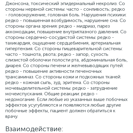
Джонсона, токсический эпидермальный некролиз. Со
стороны нервной системы: часто - сонливость; редко
- головокружение, головная боль. Нарушения психики:
редко - повышенная возбудимость, нарушение сна. Со
стороны органа зрения: редко - мидриаз, парез
аккомодации, повышение внутриглазного давления. Со
стороны сердечно-сосудистой системы: редко -
тахикардия, ощущение сердцебиения, артериальная
гипертензия. Со стороны пищеварительной системы:
часто - тошнота, рвота; редко - запор, сухость
слизистой оболочки полости рта, абдоминальная боль,
диарея. Со стороны печени и желчевыводящих путей:
редко - повышение активности печеночных
трансаминаз. Со стороны кожи и подкожных тканей:
редко - кожная сыпь, зуд, эритема. Со стороны
мочевыделительной системы: редко - затруднение
мочеиспускания. Общие реакции: редко -
недомогание. Если любые из указанных выше побочных
эффектов усугубляются и появляются любые другие
побочные эффекты, пациент должен обратиться к
врачу.
Взаимодействие: