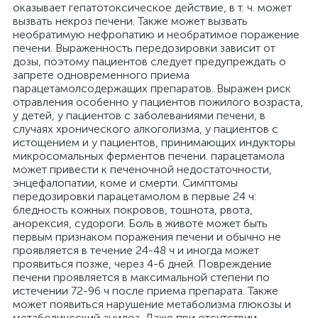
оказывает гепатотоксическое действие, в т. ч. может
вызвать некроз печени. Также может вызвать
необратимую нефропатию и необратимое поражение
печени. Выраженность передозировки зависит от
дозы, поэтому пациентов следует предупреждать о
запрете одновременного приема
парацетамолсодержащих препаратов. Выражен риск
отравления особенно у пациентов пожилого возраста,
у детей, у пациентов с заболеваниями печени, в
случаях хронического алкоголизма, у пациентов с
истощением и у пациентов, принимающих индукторы
микросомальных ферментов печени. парацетамола
может привести к печеночной недостаточности,
энцефалопатии, коме и смерти. Симптомы
передозировки парацетамолом в первые 24 ч:
бледность кожных покровов, тошнота, рвота,
анорексия, судороги. Боль в животе может быть
первым признаком поражения печени и обычно не
проявляется в течение 24-48 ч и иногда может
проявиться позже, через 4-6 дней. Повреждение
печени проявляется в максимальной степени по
истечении 72-96 ч после приема препарата. Также
может появиться нарушение метаболизма глюкозы и
метаболический ацидоз. Даже при отсутствии