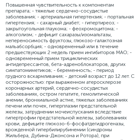
Повышенная чувствительность к компонентам
препарата; - тяжелые сердечно-сосудистые
заболевания; - артериальная гипертензия; - портальная
гипертензия; - сахарный диабет; - гипертиреоз; -
закрытоугольная глаукома; - феохромоцитома; -
алкоголизм; - дефицит сахаразы/изомальтазы,
непереносимость фруктозы, глюкозо-галактозная
мальабсорбция; - одновременный или в течение
предшествующих 2 недель прием ингибиторов МАО; -
одновременный прием трициклических
антидепрессантов, бета-адреноблокаторов, других
симпатомиметиков; - беременность; - период
грудного вскармливания; - детский возраст до 12 лет. С
осторожностью: при выраженном атеросклерозе
коронарных артерий, сердечно-сосудистых
заболеваниях, остром гепатите, гемолитической
анемии, бронхиальной астме, тяжелых заболеваниях
печени или почек, гиперплазии предстательной
железы, затруднении мочеиспускания вследствие
гипертрофии предстательной железы, заболеваниях
крови, дефиците глюкозо-6-фосфатдегидрогеназы,
врожденной гипербилирубинемии (синдромы
Жильбера, Дубина-Джонсона и Ротора), при