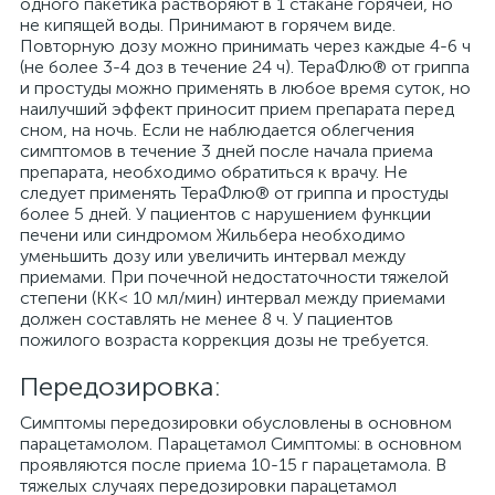
одного пакетика растворяют в 1 стакане горячей, но
не кипящей воды. Принимают в горячем виде.
Повторную дозу можно принимать через каждые 4-6 ч
(не более 3-4 доз в течение 24 ч). ТераФлю® от гриппа
и простуды можно применять в любое время суток, но
наилучший эффект приносит прием препарата перед
сном, на ночь. Если не наблюдается облегчения
симптомов в течение 3 дней после начала приема
препарата, необходимо обратиться к врачу. Не
следует применять ТераФлю® от гриппа и простуды
более 5 дней. У пациентов с нарушением функции
печени или синдромом Жильбера необходимо
уменьшить дозу или увеличить интервал между
приемами. При почечной недостаточности тяжелой
степени (КК< 10 мл/мин) интервал между приемами
должен составлять не менее 8 ч. У пациентов
пожилого возраста коррекция дозы не требуется.
Передозировка:
Симптомы передозировки обусловлены в основном
парацетамолом. Парацетамол Симптомы: в основном
проявляются после приема 10-15 г парацетамола. В
тяжелых случаях передозировки парацетамол