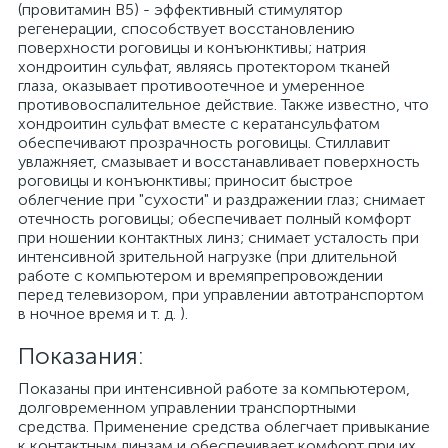
(провитамин В5) - эффективный стимулятор
регенерации, способствует восстановлению
поверхности роговицы и конъюнктивы; натрия
хондроитин сульфат, являясь протектором тканей
глаза, оказывает противоотечное и умеренное
противовоспалительное действие. Также известно, что
хондроитин сульфат вместе с кератансульфатом
обеспечивают прозрачность роговицы. Стиллавит
увлажняет, смазывает и восстанавливает поверхность
роговицы и конъюнктивы; приносит быстрое
облегчение при "сухости" и раздражении глаз; снимает
отечность роговицы; обеспечивает полный комфорт
при ношении контактных линз; снимает усталость при
интенсивной зрительной нагрузке (при длительной
работе с компьютером и времяпрепровождении
перед телевизором, при управлении автотранспортом
в ночное время и т. д. ).
Показания:
Показаны при интенсивной работе за компьютером,
долговременном управлении транспортными
средства. Применение средства облегчает привыкание
к контактным линзам и обеспечивает комфорт при их