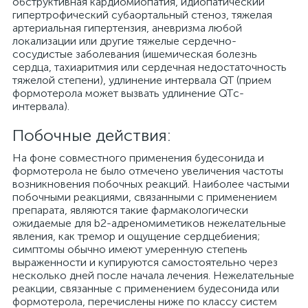
обструктивная кардиомиопатия, идиопатический
гипертрофический субаортальный стеноз, тяжелая
артериальная гипертензия, аневризма любой
локализации или другие тяжелые сердечно-
сосудистые заболевания (ишемическая болезнь
сердца, тахиаритмия или сердечная недостаточность
тяжелой степени), удлинение интервала QT (прием
формотерола может вызвать удлинение QTс-
интервала).
Побочные действия:
На фоне совместного применения будесонида и
формотерола не было отмечено увеличения частоты
возникновения побочных реакций. Наиболее частыми
побочными реакциями, связанными с применением
препарата, являются такие фармакологически
ожидаемые для b2-адреномиметиков нежелательные
явления, как тремор и ощущение сердцебиения;
симптомы обычно имеют умеренную степень
выраженности и купируются самостоятельно через
несколько дней после начала лечения. Нежелательные
реакции, связанные с применением будесонида или
формотерола, перечислены ниже по классу систем