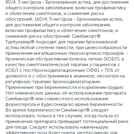
80/4, 5 мкг/доза - Бронхиальная астма, для достижения
общего контроля заболевания, включая профилактику
и облегчение симптомов, и снижение риска
обострений. 160/4, 5 мкг/доза - Бронхиальная астма,
для достижения общего контроля заболевания,
включая профилактику и облегчение симптомов, и
снижение риска обострений. Симбикорт®
Турбухалер® подходит для терапии бронхиальной
астмы любой степени тяжести, при целесообразности
применения ингаляционных глюкокортикостероидов. -
Хроническая обструктивная болезнь легких (ХОБЛ), в
качестве симптоматической терапии у пациентов с
ХОБЛ с постбронходилатационным ОФВ1 < 70% от
должного и с обострениями в анамнезе, несмотря на
регулярную терапию бронходилататорами.
Применение при беременности и кормлении грудью:
Нет клинических данных об использовании препарата
Симбикорт® или совместного использования
формотерола и будесонида во время беременности.
Во время беременности Симбикорт® следует
использовать только в тех случаях, когда польза от
применения препарата превышает потенциальный риск
для плода. Следует использовать наименьшую
эффективную дозу будесонида, необходимую для