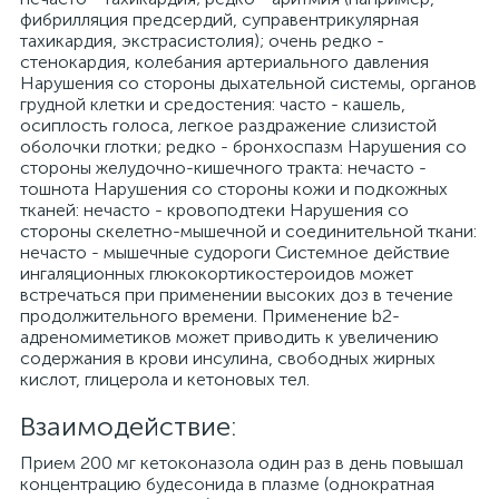
фибрилляция предсердий, суправентрикулярная
тахикардия, экстрасистолия); очень редко -
стенокардия, колебания артериального давления
Нарушения со стороны дыхательной системы, органов
грудной клетки и средостения: часто - кашель,
осиплость голоса, легкое раздражение слизистой
оболочки глотки; редко - бронхоспазм Нарушения со
стороны желудочно-кишечного тракта: нечасто -
тошнота Нарушения со стороны кожи и подкожных
тканей: нечасто - кровоподтеки Нарушения со
стороны скелетно-мышечной и соединительной ткани:
нечасто - мышечные судороги Системное действие
ингаляционных глюкокортикостероидов может
встречаться при применении высоких доз в течение
продолжительного времени. Применение b2-
адреномиметиков может приводить к увеличению
содержания в крови инсулина, свободных жирных
кислот, глицерола и кетоновых тел.
Взаимодействие:
Прием 200 мг кетоконазола один раз в день повышал
концентрацию будесонида в плазме (однократная