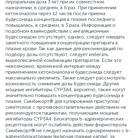
пероральная доза 3 мг) при их совместном
назначении, в среднем, в 6 раз. При применении
кетоконазола через 12 часов после приема
будесонида концентрация в плазме последнего
повышалась, в среднем, в 3 раза. Информация о
подобном взаимодействии с ингаляционным
будесонидом отсутствует, однако, следует ожидать
заметного повышения концентрации препарата в
плазме крови. Так как данные для рекомендаций по
подбору дозы отсутствуют, следует избегать
вышеописанной комбинации препаратов. Если это
невозможно, временной интервал между
применением кетоконазола и будесонида следует
максимально увеличить. Также следует рассмотреть
возможность снижения дозы будесонида. Другие
мощные ингибиторы CYP3A4, вероятно, также могут
значительно повышать концентрацию будесонида в
плазме. Симбикорт® для купирования приступов/
симптомов с противовоспалительным действием не
рекомендуется пациентам, получающим мощные
ингибиторы CYP3A4. Блокаторы b-адренергических
рецепторов могут ослаблять действие формотерола.
Симбикорт® не следует назначать одновременно с b-
адреноблокаторами (включая глазные капли), за