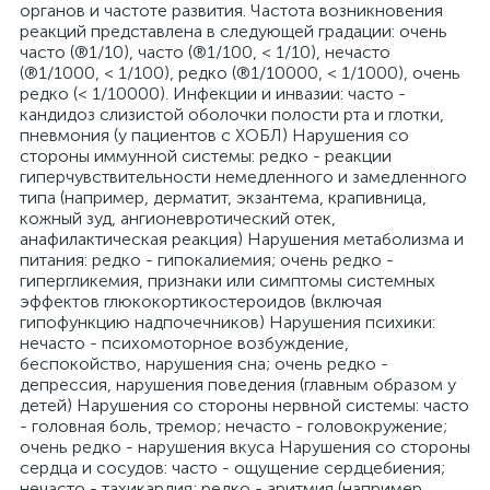
органов и частоте развития. Частота возникновения
реакций представлена в следующей градации: очень
часто (®1/10), часто (®1/100, < 1/10), нечасто
(®1/1000, < 1/100), редко (®1/10000, < 1/1000), очень
редко (< 1/10000). Инфекции и инвазии: часто -
кандидоз слизистой оболочки полости рта и глотки,
пневмония (у пациентов с ХОБЛ) Нарушения со
стороны иммунной системы: редко - реакции
гиперчувствительности немедленного и замедленного
типа (например, дерматит, экзантема, крапивница,
кожный зуд, ангионевротический отек,
анафилактическая реакция) Нарушения метаболизма и
питания: редко - гипокалиемия; очень редко -
гипергликемия, признаки или симптомы системных
эффектов глюкокортикостероидов (включая
гипофункцию надпочечников) Нарушения психики:
нечасто - психомоторное возбуждение,
беспокойство, нарушения сна; очень редко -
депрессия, нарушения поведения (главным образом у
детей) Нарушения со стороны нервной системы: часто
- головная боль, тремор; нечасто - головокружение;
очень редко - нарушения вкуса Нарушения со стороны
сердца и сосудов: часто - ощущение сердцебиения;
нечасто - тахикардия; редко - аритмия (например,