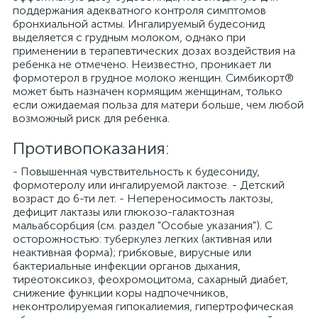
поддержания адекватного контроля симптомов
бронхиальной астмы. Ингалируемый будесонид
выделяется с грудным молоком, однако при
применении в терапевтических дозах воздействия на
ребенка не отмечено. Неизвестно, проникает ли
формотерол в грудное молоко женщин. Симбикорт®
может быть назначен кормящим женщинам, только
если ожидаемая польза для матери больше, чем любой
возможный риск для ребенка.
Противопоказания:
- Повышенная чувствительность к будесониду,
формотеролу или ингалируемой лактозе. - Детский
возраст до 6-ти лет. - Непереносимость лактозы,
дефицит лактазы или глюкозо-галактозная
мальабсорбция (см. раздел "Особые указания"). С
осторожностью: туберкулез легких (активная или
неактивная форма); грибковые, вирусные или
бактериальные инфекции органов дыхания,
тиреотоксикоз, феохромоцитома, сахарный диабет,
снижение функции коры надпочечников,
неконтролируемая гипокалиемия, гипертрофическая