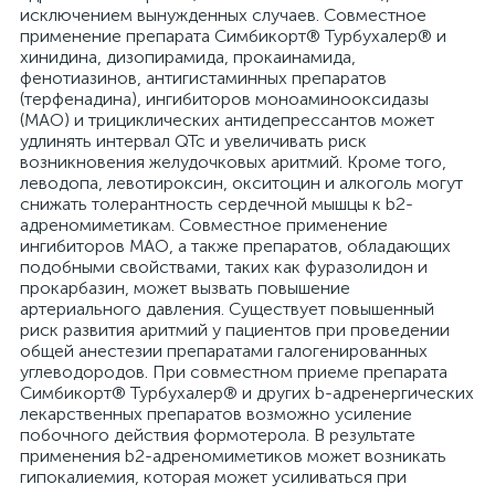
исключением вынужденных случаев. Совместное
применение препарата Симбикорт® Турбухалер® и
хинидина, дизопирамида, прокаинамида,
фенотиазинов, антигистаминных препаратов
(терфенадина), ингибиторов моноаминооксидазы
(МАО) и трициклических антидепрессантов может
удлинять интервал QTc и увеличивать риск
возникновения желудочковых аритмий. Кроме того,
леводопа, левотироксин, окситоцин и алкоголь могут
снижать толерантность сердечной мышцы к b2-
адреномиметикам. Совместное применение
ингибиторов МАО, а также препаратов, обладающих
подобными свойствами, таких как фуразолидон и
прокарбазин, может вызвать повышение
артериального давления. Существует повышенный
риск развития аритмий у пациентов при проведении
общей анестезии препаратами галогенированных
углеводородов. При совместном приеме препарата
Симбикорт® Турбухалер® и других b-адренергических
лекарственных препаратов возможно усиление
побочного действия формотерола. В результате
применения b2-адреномиметиков может возникать
гипокалиемия, которая может усиливаться при