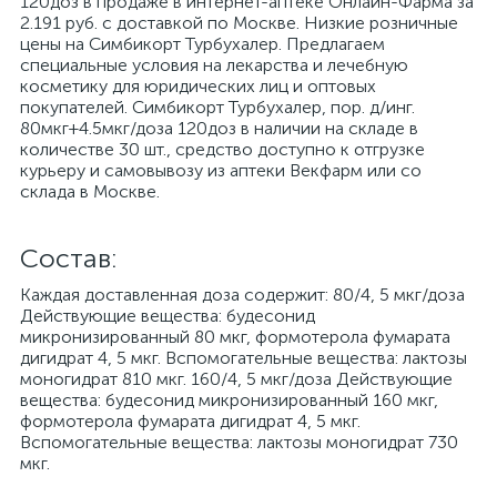
120доз в продаже в интернет-аптеке Онлайн-Фарма за
2.191 руб. с доставкой по Москве. Низкие розничные
цены на Симбикорт Турбухалер. Предлагаем
специальные условия на лекарства и лечебную
косметику для юридических лиц и оптовых
покупателей. Симбикорт Турбухалер, пор. д/инг.
80мкг+4.5мкг/доза 120доз в наличии на складе в
количестве 30 шт., средство доступно к отгрузке
курьеру и самовывозу из аптеки Векфарм или со
склада в Москве.
Cостав:
Каждая доставленная доза содержит: 80/4, 5 мкг/доза
Действующие вещества: будесонид
микронизированный 80 мкг, формотерола фумарата
дигидрат 4, 5 мкг. Вспомогательные вещества: лактозы
моногидрат 810 мкг. 160/4, 5 мкг/доза Действующие
вещества: будесонид микронизированный 160 мкг,
формотерола фумарата дигидрат 4, 5 мкг.
Вспомогательные вещества: лактозы моногидрат 730
мкг.