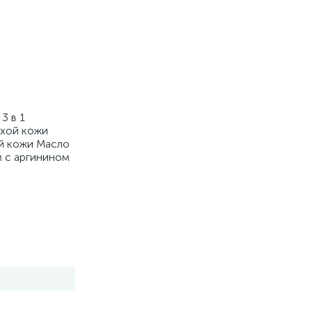
3 в 1
ухой кожи
ой кожи Масло
м с аргинином