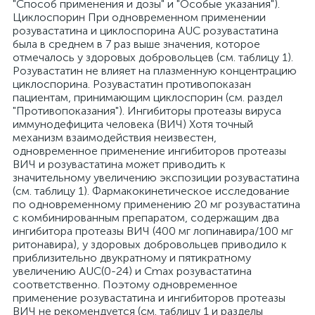
"Способ применения и дозы" и "Особые указания").
Циклоспорин При одновременном применении
розувастатина и циклоспорина AUC розувастатина
была в среднем в 7 раз выше значения, которое
отмечалось у здоровых добровольцев (см. таблицу 1).
Розувастатин не влияет на плазменную концентрацию
циклоспорина. Розувастатин противопоказан
пациентам, принимающим циклоспорин (см. раздел
"Противопоказания"). Ингибиторы протеазы вируса
иммунодефицита человека (ВИЧ) Хотя точный
механизм взаимодействия неизвестен,
одновременное применение ингибиторов протеазы
ВИЧ и розувастатина может приводить к
значительному увеличению экспозиции розувастатина
(см. таблицу 1). Фармакокинетическое исследование
по одновременному применению 20 мг розувастатина
с комбинированным препаратом, содержащим два
ингибитора протеазы ВИЧ (400 мг лопинавира/100 мг
ритонавира), у здоровых добровольцев приводило к
приблизительно двукратному и пятикратному
увеличению AUC(0-24) и Cmax розувастатина
соответственно. Поэтому одновременное
применение розувастатина и ингибиторов протеазы
ВИЧ не рекомендуется (см. таблицу 1 и разделы