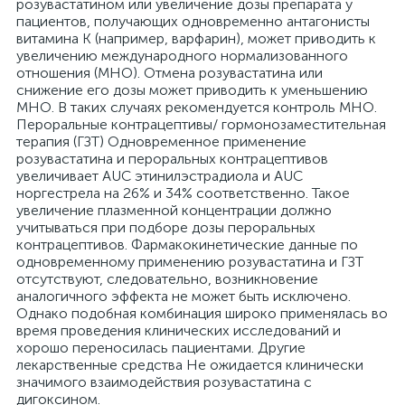
розувастатином или увеличение дозы препарата у
пациентов, получающих одновременно антагонисты
витамина К (например, варфарин), может приводить к
увеличению международного нормализованного
отношения (МНО). Отмена розувастатина или
снижение его дозы может приводить к уменьшению
МНО. В таких случаях рекомендуется контроль МНО.
Пероральные контрацептивы/ гормонозаместительная
терапия (ГЗТ) Одновременное применение
розувастатина и пероральных контрацептивов
увеличивает AUC этинилэстрадиола и AUC
норгестрела на 26% и 34% соответственно. Такое
увеличение плазменной концентрации должно
учитываться при подборе дозы пероральных
контрацептивов. Фармакокинетические данные по
одновременному применению розувастатина и ГЗТ
отсутствуют, следовательно, возникновение
аналогичного эффекта не может быть исключено.
Однако подобная комбинация широко применялась во
время проведения клинических исследований и
хорошо переносилась пациентами. Другие
лекарственные средства Не ожидается клинически
значимого взаимодействия розувастатина с
дигоксином.