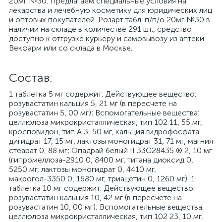
20мг №30. Предлагаем специальные условия на
лекарства и лечебную косметику для юридических лиц
и оптовых покупателей. Розарт табл. п/п/о 20мг №30 в
наличии на складе в количестве 291 шт., средство
доступно к отгрузке курьеру и самовывозу из аптеки
Векфарм или со склада в Москве.
Cостав:
1 таблетка 5 мг содержит: Действующее вещество:
розувастатин кальция 5, 21 мг (в пересчете на
розувастатин 5, 00 мг); Вспомогательные вещества:
целлюлоза микрокристаллическая, тип 102 11, 55 мг,
кросповидон, тип А 3, 50 мг, кальция гидрофосфата
дигидрат 17, 15 мг, лактозы моногидрат 31, 71 мг, магния
стеарат 0, 88 мг; Опадрай белый II 33G28435 ® 2, 10 мг
(гипромеллоза-2910 0, 8400 мг, титана диоксид 0,
5250 мг, лактозы моногидрат 0, 4410 мг,
макрогол-3350 0, 1680 мг, триацетин 0, 1260 мг). 1
таблетка 10 мг содержит: Действующее вещество:
розувастатин кальция 10, 42 мг (в пересчете на
розувастатин 10, 00 мг); Вспомогательные вещества:
целлюлоза микрокристаллическая, тип 102 23, 10 мг,