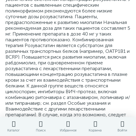
пациентов с выявленным специфическим
полиморфизмом рекомендуются более низкие
суточные дозы розувастатина. Пациенты,
предрасположенные к развитию миопатии Начальная
рекомендуемая доза для таких пациентов составляет 5
мг. Применение препарата в дозе 40 мг у таких
пациентов противопоказано. Комбинированная
терапия Розувастатин является субстратом для
различных транспортных белков (например, OATP1B1 и
BCRP). Повышается риск развития миопатии, включая
рабдомиолиз, при одновременном приеме
розувастатина с лекарственными препаратами,
повышающими концентрацию розувастатина в плазме
крови за счет их взаимодействия с транспортными
белками. К данной группе веществ относятся
циклоспорин, ингибиторы ВИЧ-протеаз, включая
комбинацию ритонавира с атазанавиром, лопинавир и/
или типранавир; см. раздел Особые указания и
Взаимодействие с другими лекарственными
препаратами). В случае, когда это возможно, следует
принять решение о назначении альтернативной
терапии и, в случае необходимости, временно
Каталог
Поиск
Избранное
Корзина
Войти
прекратить прием розувастатина. В случае, когда