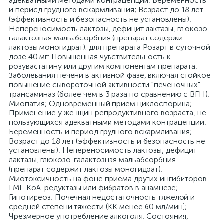
адекватными методами контрацепции; Беременность
и период грудного вскармливания; Возраст до 18 лет
(эффективность и безопасность не установлены);
Непереносимость лактозы, дефицит лактазы, глюкозо-
галактозная мальабсорбция (препарат содержит
лактозы моногидрат). для препарата Розарт в суточной
дозе 40 мг: Повышенная чувствительность к
розувастатину или другим компонентам препарата;
Заболевания печени в активной фазе, включая стойкое
повышение сывороточной активности "печеночных"
трансаминаз (более чем в 3 раза по сравнению с ВГН);
Миопатия; Одновременный прием циклоспорина;
Применение у женщин репродуктивного возраста, не
пользующихся адекватными методами контрацепции;
Беременность и период грудного вскармливания;
Возраст до 18 лет (эффективность и безопасность не
установлены); Непереносимость лактозы, дефицит
лактазы, глюкозо-галактозная мальабсорбция
(препарат содержит лактозы моногидрат);
Миотоксичность на фоне приема других ингибиторов
ГМГ-КоА-редуктазы или фибратов в анамнезе;
Гипотиреоз; Почечная недостаточность тяжелой и
средней степени тяжести (КК менее 60 мл/мин);
Чрезмерное употребление алкоголя; Состояния,