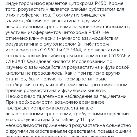
индуктором изоферментов цитохрома Р450. Кроме
того, розувастатин является слабым субстратом для
этих изоферментов. Поэтому не ожидается
взаимодействия розувастатина с другими
лекарственными средствами на уровне метаболизма с
участием изоферментов цитохрома P450. Не
отмечено клинически значимого взаимодействия
розувастатина с флуконазолом (ингибитором
изоферментов CYP2C9 и CYP3A4) и розувастатина с
кетоконазолом (ингибитором изоферментов CYP2A6 и
CYP3A4). Фузидовая кислота Исследований по
изучению взаимодействия розувастатина и фузидовой
кислоты не проводилось. Как и при приеме других
статинов, были получены посмаркетинговые
сообщения о случаях рабдомиолиза при совместном
приеме розувастатина и фузидовой кислоты.
Необходимо тщательное наблюдение за пациентами.
При необходимости, возможно временное
прекращение приема розувастатина. с
лекарственными средствами, требующими коррекции
дозы розувастатина (см. таблицу 1) При
необходимости применения розувастатина совместно
с другими лекарственными средствами, повышающими
экспозицию розувастатина, дозу розувастатина