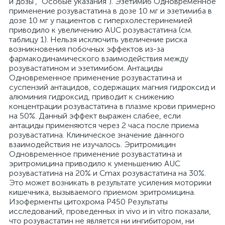
и дозы", "Особые указания"). Эзетимиб Одновременное
применение розувастатина в дозе 10 мг и эзетимиба в
дозе 10 мг у пациентов с гиперхолестеринемией
приводило к увеличению AUC розувастатина (см.
таблицу 1). Нельзя исключить увеличение риска
возникновения побочных эффектов из-за
фармакодинамического взаимодействия между
розувастатином и эзетимибом. Антациды
Одновременное применение розувастатина и
суспензий антацидов, содержащих магния гидроксид и
алюминия гидроксид, приводит к снижению
концентрации розувастатина в плазме крови примерно
на 50%. Данный эффект выражен слабее, если
антациды применяются через 2 часа после приема
розувастатина. Клиническое значение данного
взаимодействия не изучалось. Эритромицин
Одновременное применение розувастатина и
эритромицина приводило к уменьшению AUC
розувастатина на 20% и Сmax розувастатина на 30%.
Это может возникать в результате усиления моторики
кишечника, вызываемого приемом эритромицина.
Изоферменты цитохрома P450 Результаты
исследований, проведенных in vivo и in vitro показали,
что розувастатин не является ни ингибитором, ни