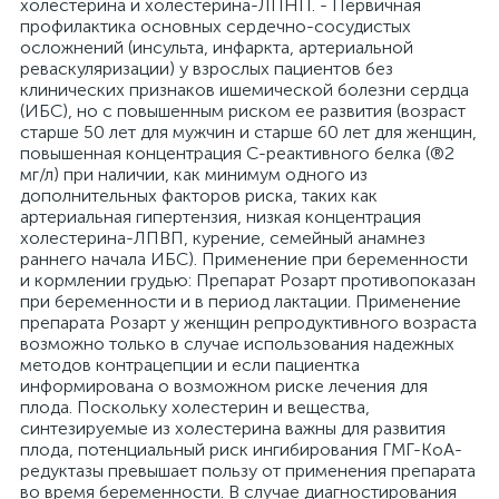
холестерина и холестерина-ЛПНП. - Первичная
профилактика основных сердечно-сосудистых
осложнений (инсульта, инфаркта, артериальной
реваскуляризации) у взрослых пациентов без
клинических признаков ишемической болезни сердца
(ИБС), но с повышенным риском ее развития (возраст
старше 50 лет для мужчин и старше 60 лет для женщин,
повышенная концентрация С-реактивного белка (®2
мг/л) при наличии, как минимум одного из
дополнительных факторов риска, таких как
артериальная гипертензия, низкая концентрация
холестерина-ЛПВП, курение, семейный анамнез
раннего начала ИБС). Применение при беременности
и кормлении грудью: Препарат Розарт противопоказан
при беременности и в период лактации. Применение
препарата Розарт у женщин репродуктивного возраста
возможно только в случае использования надежных
методов контрацепции и если пациентка
информирована о возможном риске лечения для
плода. Поскольку холестерин и вещества,
синтезируемые из холестерина важны для развития
плода, потенциальный риск ингибирования ГМГ-КоА-
редуктазы превышает пользу от применения препарата
во время беременности. В случае диагностирования