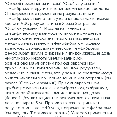
"Способ применения и дозы", "Особые указания").
Гемфиброзил и другие гиполипидемические средства
Одновременное применение розувастатина и
гемфиброзила приводит к увеличению Cmax в плазме
крови и AUC розувастатина в 2 раза (см. раздел
"Особые указания"). Исходя из данных по
специфическому взаимодействию, не ожидается
фармакокинетически значимого взаимодействия
между розувастатином и фенофибратом, однако
возможно фармакодинамическое . Гемфиброзил,
фенофибрат, другие фибраты и липидснижающие дозы
никотиновой кислоты увеличивали риск
возникновения миопатии при одновременном
применении с ингибиторами ГМГ-КоА-редуктазы,
возможно, в связи с тем, что указанные средства могут
вызвать миопатию при применении в монотерапии (см.
раздел "Особые указания"). При одновременном
приёме розувастатина с гемфиброзилом, фибратами,
никотиновой кислотой в липидснижающих дозах
(более 1 г/сутки) пациентам рекомендуется начальная
доза препарата 5 мг. Противопоказано принимать
розувастатин в дозе 40 мг одновременно с фибратами
(см. разделы "Противопоказания", "Способ применения