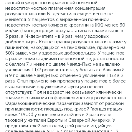
легкой и умеренно выраженной почечной
недостаточностью плазменная концентрация
розувастатина или N-десметила существенно не
меняется. У пациентов с выраженной почечной
недостаточностью (клиренс креатинина (КК) менее 30
мл/мин) концентрация розувастатина в плазме выше в
3 раза, а N-десметила - в 9 раз, чем у здоровых
добровольцев. Концентрация розувастатина в плазме у
пациентов, находящихся на гемодиализе, примерно на
50% выше, чем у здоровых добровольцев. У пациентов
с различными стадиями печеночной недостаточности
с баллом 7 и ниже по шкале Чайлд-Пью не выявлено
увеличения T1/2 розувастатина; у больных с баллами 8
и 9 по шкале Чайлд-Пью отмечено удлинение T1/2 в 2
раза. Опыт применения препарата у пациентов с более
выраженными нарушениями функции печени
отсутствует. Пол и возраст не оказывают клинически
значимого влияния на фармакокинетику розувастатина.
Фармакокинетические параметры зависят от расовой
принадлежности: площадь под кривой "концентрация-
время" (AUC) у японцев и китайцев в 2 раза выше
таковой у жителей Европы и Северной Америки. У
представителей монголоидной расы и индийцев
среднее значение AUC и Cmax увеличивается в 1, 3