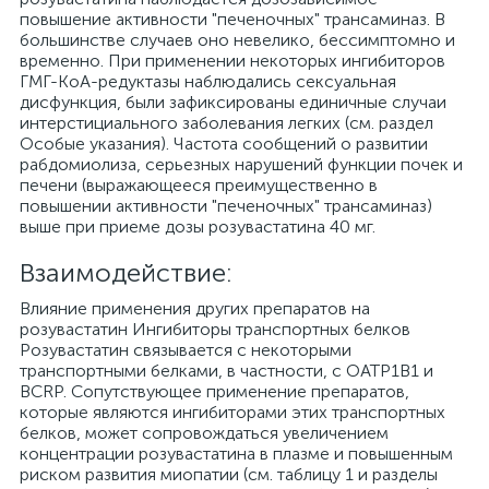
повышение активности "печеночных" трансаминаз. В
большинстве случаев оно невелико, бессимптомно и
временно. При применении некоторых ингибиторов
ГМГ-КоА-редуктазы наблюдались сексуальная
дисфункция, были зафиксированы единичные случаи
интерстициального заболевания легких (см. раздел
Особые указания). Частота сообщений о развитии
рабдомиолиза, серьезных нарушений функции почек и
печени (выражающееся преимущественно в
повышении активности "печеночных" трансаминаз)
выше при приеме дозы розувастатина 40 мг.
Взаимодействие:
Влияние применения других препаратов на
розувастатин Ингибиторы транспортных белков
Розувастатин связывается с некоторыми
транспортными белками, в частности, с OATP1B1 и
BCRP. Сопутствующее применение препаратов,
которые являются ингибиторами этих транспортных
белков, может сопровождаться увеличением
концентрации розувастатина в плазме и повышенным
риском развития миопатии (см. таблицу 1 и разделы