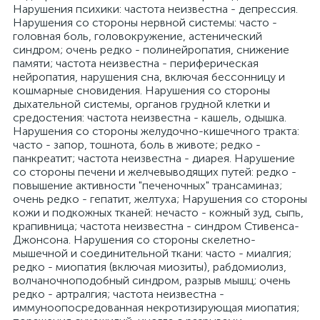
Нарушения психики: частота неизвестна - депрессия.
Нарушения со стороны нервной системы: часто -
головная боль, головокружение, астенический
синдром; очень редко - полинейропатия, снижение
памяти; частота неизвестна - периферическая
нейропатия, нарушения сна, включая бессонницу и
кошмарные сновидения. Нарушения со стороны
дыхательной системы, органов грудной клетки и
средостения: частота неизвестна - кашель, одышка.
Нарушения со стороны желудочно-кишечного тракта:
часто - запор, тошнота, боль в животе; редко -
панкреатит; частота неизвестна - диарея. Нарушение
со стороны печени и желчевыводящих путей: редко -
повышение активности "печеночных" трансаминаз;
очень редко - гепатит, желтуха; Нарушения со стороны
кожи и подкожных тканей: нечасто - кожный зуд, сыпь,
крапивница; частота неизвестна - синдром Стивенса-
Джонсона. Нарушения со стороны скелетно-
мышечной и соединительной ткани: часто - миалгия;
редко - миопатия (включая миозиты), рабдомиолиз,
волчаночноподобный синдром, разрыв мышц; очень
редко - артралгия; частота неизвестна -
иммуноопосредованная некротизирующая миопатия;