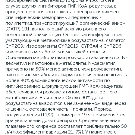
изоферментов системы цитохрома Р450. Как и в
случае других ингибиторов ГМГ-КоА-редуктазы, в
процесс печеночного захвата препарата вовлечен
специфический мембранный переносчик -
полипептид, транспортирующий органический анион
(ОАТР) 1В1, выполняющий важную роль в его
печеночной элиминации. Основным изоферментом,
участвующим в метаболизме розувастатина, является
CYP2C9. Изоферменты CYP2C19, CYP3A4 и CYP2D6
вовлечены в метаболизм в меньшей степени.
Основными метаболитами розувастатина являются N-
десметил и лактоновые метаболиты. N-десметил
примерно на 50% менее активен, чем розувастатин,
лактоновые метаболиты фармакологически неактивны.
Более 90% фармакологической активности по
ингибированию циркулирующей ГМГ-КоА-редуктазы
обеспечивается розувастатином, остальное - его
метаболитами. Выведение Около 90% дозы
розувастатина выводится в неизмененном виде через
кишечник, оставшаяся часть - почками. Период
полувыведения (T1/2) - примерно 19 ч, не изменяется
при увеличении дозы препарата. Среднее значение
плазменного клиренса составляет приблизительно 50
л/ч (коэффициент вариации 21, 7%). У пациентов с