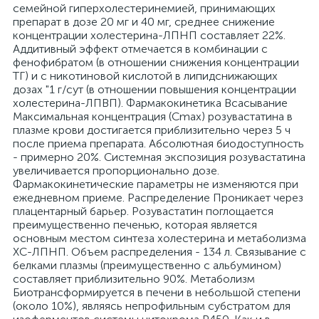
семейной гиперхолестеринемией, принимающих
препарат в дозе 20 мг и 40 мг, среднее снижение
концентрации холестерина-ЛПНП составляет 22%.
Аддитивный эффект отмечается в комбинации с
фенофибратом (в отношении снижения концентрации
ТГ) и с никотиновой кислотой в липидснижающих
дозах "1 г/сут (в отношении повышения концентрации
холестерина-ЛПВП). Фармакокинетика Всасывание
Максимальная концентрация (Cmax) розувастатина в
плазме крови достигается приблизительно через 5 ч
после приема препарата. Абсолютная биодоступность
- примерно 20%. Системная экспозиция розувастатина
увеличивается пропорционально дозе.
Фармакокинетические параметры не изменяются при
ежедневном приеме. Распределение Проникает через
плацентарный барьер. Розувастатин поглощается
преимущественно печенью, которая является
основным местом синтеза холестерина и метаболизма
ХС-ЛПНП. Объем распределения - 134 л. Связывание с
белками плазмы (преимущественно с альбумином)
составляет приблизительно 90%. Метаболизм
Биотрансформируется в печени в небольшой степени
(около 10%), являясь непрофильным субстратом для