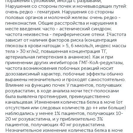
поражения сухожилий, иногда с разрывами,
Нарушения со стороны почек и мочевыводящих путей:
очень редко - гематурия. Нарушения со стороны
половых органов и молочной железы: очень редко -
гинекомастия. Общие расстройства и нарушения в
месте введения: часто - астенический синдром;
частота неизвестна - периферические отеки. 1Частота
зависит от наличия факторов риска (концентрация
глюкозы в крови натощак > 5, 6 ммоль/л, индекс массы
тела > 30 кг/м2, повышенная концентрация ТГ,
артериальная гипертензия в анамнезе). Как и при
применении других ингибиторов ГМГ-КоА-редуктазы,
частота возникновения побочных реакций носит
дозозависимый характер, побочные эффекты обычно
выражены незначительно и проходят самостоятельно.
Влияние на функцию почек У пациентов, получавших
розувастатин, в ходе анализа мочи тест-полосками
была выявлена протеинурия, преимущественно
канальцевая. Изменения количества белка в моче (от
отсутствия или следовых количеств до ++ или больше)
наблюдались у менее 1% пациентов, получающих 10-
20 мг розувастатина, и у приблизительно 3%
пациентов, получающих 40 мг розувастатина.
Незначительное изменение количества белка в моче