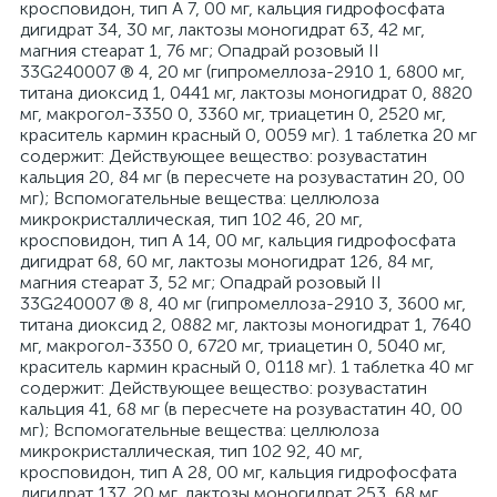
кросповидон, тип А 7, 00 мг, кальция гидрофосфата
дигидрат 34, 30 мг, лактозы моногидрат 63, 42 мг,
магния стеарат 1, 76 мг; Опадрай розовый II
33G240007 ® 4, 20 мг (гипромеллоза-2910 1, 6800 мг,
титана диоксид 1, 0441 мг, лактозы моногидрат 0, 8820
мг, макрогол-3350 0, 3360 мг, триацетин 0, 2520 мг,
краситель кармин красный 0, 0059 мг). 1 таблетка 20 мг
содержит: Действующее вещество: розувастатин
кальция 20, 84 мг (в пересчете на розувастатин 20, 00
мг); Вспомогательные вещества: целлюлоза
микрокристаллическая, тип 102 46, 20 мг,
кросповидон, тип А 14, 00 мг, кальция гидрофосфата
дигидрат 68, 60 мг, лактозы моногидрат 126, 84 мг,
магния стеарат 3, 52 мг; Опадрай розовый II
33G240007 ® 8, 40 мг (гипромеллоза-2910 3, 3600 мг,
титана диоксид 2, 0882 мг, лактозы моногидрат 1, 7640
мг, макрогол-3350 0, 6720 мг, триацетин 0, 5040 мг,
краситель кармин красный 0, 0118 мг). 1 таблетка 40 мг
содержит: Действующее вещество: розувастатин
кальция 41, 68 мг (в пересчете на розувастатин 40, 00
мг); Вспомогательные вещества: целлюлоза
микрокристаллическая, тип 102 92, 40 мг,
кросповидон, тип А 28, 00 мг, кальция гидрофосфата
дигидрат 137, 20 мг, лактозы моногидрат 253, 68 мг,