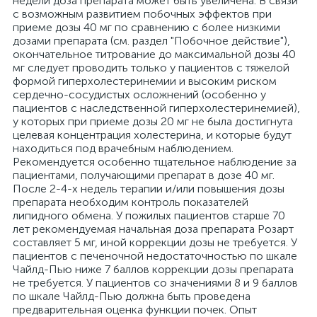
недели доза препарата может быть увеличена. В связи
с возможным развитием побочных эффектов при
приеме дозы 40 мг по сравнению с более низкими
дозами препарата (см. раздел "Побочное действие"),
окончательное титрование до максимальной дозы 40
мг следует проводить только у пациентов с тяжелой
формой гиперхолестеринемии и высоким риском
сердечно-сосудистых осложнений (особенно у
пациентов с наследственной гиперхолестеринемией),
у которых при приеме дозы 20 мг не была достигнута
целевая концентрация холестерина, и которые будут
находиться под врачебным наблюдением.
Рекомендуется особенно тщательное наблюдение за
пациентами, получающими препарат в дозе 40 мг.
После 2-4-х недель терапии и/или повышения дозы
препарата необходим контроль показателей
липидного обмена. У пожилых пациентов старше 70
лет рекомендуемая начальная доза препарата Розарт
составляет 5 мг, иной коррекции дозы не требуется. У
пациентов с печеночной недостаточностью по шкале
Чайлд-Пью ниже 7 баллов коррекции дозы препарата
не требуется. У пациентов со значениями 8 и 9 баллов
по шкале Чайлд-Пью должна быть проведена
предварительная оценка функции почек. Опыт