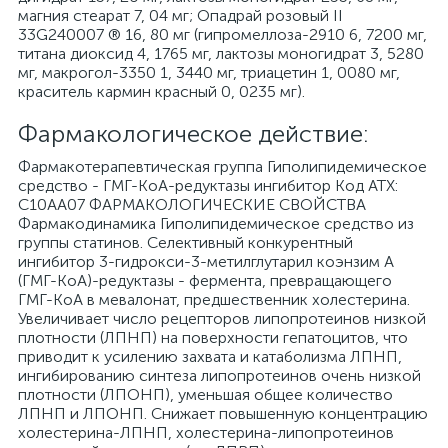
магния стеарат 7, 04 мг; Опадрай розовый II
33G240007 ® 16, 80 мг (гипромеллоза-2910 6, 7200 мг,
титана диоксид 4, 1765 мг, лактозы моногидрат 3, 5280
мг, макрогол-3350 1, 3440 мг, триацетин 1, 0080 мг,
краситель кармин красный 0, 0235 мг).
Фармакологическое действие:
Фармакотерапевтическая группа Гиполипидемическое
средство - ГМГ-КоА-редуктазы ингибитор Код АТХ:
C10AA07 ФАРМАКОЛОГИЧЕСКИЕ СВОЙСТВА
Фармакодинамика Гиполипидемическое средство из
группы статинов. Селективный конкурентный
ингибитор 3-гидрокси-3-метилглутарил коэнзим А
(ГМГ-КоА)-редуктазы - фермента, превращающего
ГМГ-КоА в мевалонат, предшественник холестерина.
Увеличивает число рецепторов липопротеинов низкой
плотности (ЛПНП) на поверхности гепатоцитов, что
приводит к усилению захвата и катаболизма ЛПНП,
ингибированию синтеза липопротеинов очень низкой
плотности (ЛПОНП), уменьшая общее количество
ЛПНП и ЛПОНП. Снижает повышенную концентрацию
холестерина-ЛПНП, холестерина-липопротеинов