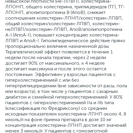
невысокой плотности (не-ЛПВП), холестерина-
ЛПОНП, общего холестерина, триглицеридов (ТГ), ТГ-
ЛПОНП, аполипопротеина В (АпоВ), снижает
соотношения холестерин-ЛПНП/холестерин-ЛПВП,
общий холестерин/холестерин-ЛПВП, холестерин-
неЛПВП/холестерин-ЛПВП, АпоВ/аполипопротеина
A-I (АпоА-I), повышает концентрацию холестерина-
ЛПВП и АпоA-I. Гиполипидемическое действие прямо
пропорционально величине назначенной дозы.
Терапевтический эффект появляется в течение 1
недели после начала терапии, через 2 недели
достигает 90% от максимального, к 4 неделе
достигает максимума и после этого остается
постоянным. Эффективен у взрослых пациентов с
гиперхолестеринемией с или без
гипертриглицеридемии (вне зависимости от расы, пола
или возраста), в том числе у пациентов с сахарным
диабетом и семейной гиперхолестеринемией. У 80%
пациентов с гиперхолестеринемией IIa и IIb типа
(классификация по Фредриксону) со средним
исходным показателем холестерина-ЛПНП около 4, 8
ммоль/л на фоне приема препарата в дозе 10 мг
концентрация холестерина-ЛПНП достигает значений
менее 3 ммоль/л. У пациентов с гомозиготной