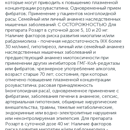
которые могут приводить к повышению плазменной
концентрации розувастатина; Одновременный прием
фибратов; Применение у пациентов монголоидной
расы; Семейный или личный анамнез наследственных
мышечных заболеваний. С ОСТОРОЖНОСТЬЮ Для
препарата Розарт в суточной дозе 5, 10 и 20 мг:
Наличие факторов риска развития миопатии и/или
рабдомиолиза - почечная недостаточность (КК более
30 мл/мин), гипотиреоз, личный или семейный анамнез
наследственных мышечных заболеваний и
предшествующий анамнез миотоксичности при
применении других ингибиторов ГМГ-КоА-редуктазы
или фибратов; чрезмерное употребление алкоголя,
возраст старше 70 лет; состояния, при которых
отмечено повышение плазменной концентрации
розувастатина; расовая принадлежность
(монголоидная раса), одновременное применение с
фибратами, заболевания печени в анамнезе, сепсис,
артериальная гипотензия, обширные хирургические
вмешательства, травмы, тяжелые метаболические,
эндокринные или водно-электролитные нарушения
или неконтролируемая эпилепсия. Для препарата
Розарт в суточной дозе 40 мг: Наличие факторов
риска развития миопатии и/или рабдомиолиза -