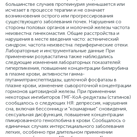
большинстве случаев протеинурия уменьшается или
исчезает в процессе терапии и не означает
возникновения острого или прогрессирования
существующего заболевания почек. Нарушения со
стороны половых органов и молочной железы частота
неизвестна: гинекомастия. Общие расстройства и
нарушения в месте введения часто: астенический
синдром; частота неизвестна: периферические отеки.
Лабораторные и инструментальные данные При
применении розувастатина также наблюдались
следующие изменения лабораторных показателей:
гипергликемия, повышение концентрации билирубина
в плазме крови, активности гамма-
глутамилтранспептидазы, щелочной фосфатазы в
плазме крови, изменение сывороточной концентрации
гормонов щитовидной железы. При применении
некоторых ингибиторов ГМГ-КоА-редуктазы (статинов)
сообщалось о следующих НЯ: депрессия, нарушения
сна, включая бессонницу и "кошмарные" сновидения,
сексуальная дисфункция, повышение концентрации
гликированного гемоглобина в крови. Сообщалось о
единичных случаях интерстициального заболевания
легких, особенно при длительном применении