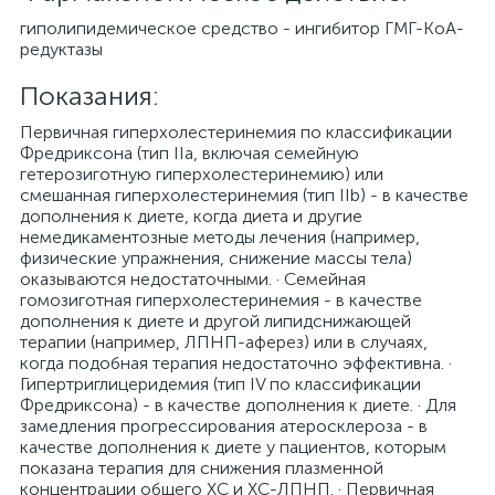
гиполипидемическое средство - ингибитор ГМГ-КоА-
редуктазы
Показания:
Первичная гиперхолестеринемия по классификации
Фредриксона (тип IIa, включая семейную
гетерозиготную гиперхолестеринемию) или
смешанная гиперхолестеринемия (тип IIb) - в качестве
дополнения к диете, когда диета и другие
немедикаментозные методы лечения (например,
физические упражнения, снижение массы тела)
оказываются недостаточными. · Семейная
гомозиготная гиперхолестеринемия - в качестве
дополнения к диете и другой липидснижающей
терапии (например, ЛПНП-аферез) или в случаях,
когда подобная терапия недостаточно эффективна. ·
Гипертриглицеридемия (тип IV по классификации
Фредриксона) - в качестве дополнения к диете. · Для
замедления прогрессирования атеросклероза - в
качестве дополнения к диете у пациентов, которым
показана терапия для снижения плазменной
концентрации общего ХС и ХС-ЛПНП. · Первичная