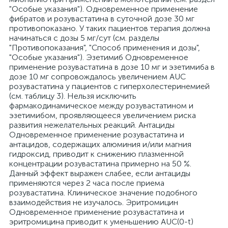
"Особые указания"). Одновременное применение
фибратов и розувастатина в суточной дозе 30 мг
противопоказано. У таких пациентов терапия должна
начинаться с дозы 5 мг/сут (см. разделы
"Противопоказания", "Способ применения и дозы",
"Особые указания"). Эзетимиб Одновременное
применение розувастатина в дозе 10 мг и эзетимиба в
дозе 10 мг сопровождалось увеличением AUC
розувастатина у пациентов с гиперхолестеринемией
(см. таблицу 3). Нельзя исключить
фармакодинамическое между розувастатином и
эзетимибом, проявляющееся увеличением риска
развития нежелательных реакций. Антациды
Одновременное применение розувастатина и
антацидов, содержащих алюминия и/или магния
гидроксид, приводит к снижению плазменной
концентрации розувастатина примерно на 50 %.
Данный эффект выражен слабее, если антациды
применяются через 2 часа после приема
розувастатина. Клиническое значение подобного
взаимодействия не изучалось. Эритромицин
Одновременное применение розувастатина и
эритромицина приводит к уменьшению AUC(0-t)