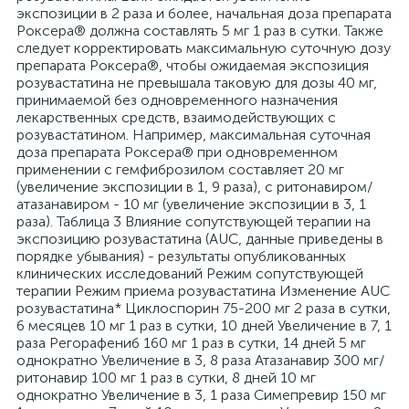
экспозиции в 2 раза и более, начальная доза препарата
Роксера® должна составлять 5 мг 1 раз в сутки. Также
следует корректировать максимальную суточную дозу
препарата Роксера®, чтобы ожидаемая экспозиция
розувастатина не превышала таковую для дозы 40 мг,
принимаемой без одновременного назначения
лекарственных средств, взаимодействующих с
розувастатином. Например, максимальная суточная
доза препарата Роксера® при одновременном
применении с гемфиброзилом составляет 20 мг
(увеличение экспозиции в 1, 9 раза), с ритонавиром/
атазанавиром - 10 мг (увеличение экспозиции в 3, 1
раза). Таблица 3 Влияние сопутствующей терапии на
экспозицию розувастатина (AUC, данные приведены в
порядке убывания) - результаты опубликованных
клинических исследований Режим сопутствующей
терапии Режим приема розувастатина Изменение AUC
розувастатина* Циклоспорин 75-200 мг 2 раза в сутки,
6 месяцев 10 мг 1 раз в сутки, 10 дней Увеличение в 7, 1
раза Регорафениб 160 мг 1 раз в сутки, 14 дней 5 мг
однократно Увеличение в 3, 8 раза Атазанавир 300 мг/
ритонавир 100 мг 1 раз в сутки, 8 дней 10 мг
однократно Увеличение в 3, 1 раза Симепревир 150 мг