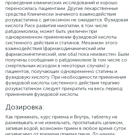
проведения клинических исследований и хорошо
переносилась пациентами. Другие лекарственные
средства Клинически значимого взаимодействия
розувастатина с дигоксином не ожидается. Фузидовая
кислота Риск развития миопатии, в том числе
рабдомиолиза, может быть увеличен при
одновременном применении фузидовой кислоты
системного действия и статинов. Механизм этого
взаимодействия (фармакодинамический или
фармакокинетический, или оба) пока неизвестен. Были
получены сообщения о рабдомиолизе (в том числе со
смертельным исходом в некоторых случаях) у
пациентов, получающих одновременно статины и
фузидовую кислоту. При необходимости применения
фузидовой кислоты системного действия терапию
розувастатином следует прекратить на весь период
применения фузидовой кислоты.
Дозировка:
Как принимать, курс приема и Внутрь, таблетку не
разжевывать и не измельчать, проглатывать целиком,
запивая водой, возможен прием в любое время суток
независимо от времени приема пищи. До начала