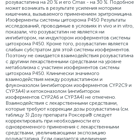
розувастатина на 20 % и его Сmах - на 30 %. Подобное
может возникать в результате усиления моторики
кишечника, вызываемого применением эритромицина.
Изоферменты системы цитохрома P450 Результаты
исследований, проводимые в условиях in vivo и in vitro,
показали, что розувастатин не является ни
ингибитором, ни индуктором изоферментов системы
цитохрома Р450. Кроме того, розувастатин является
слабым субстратом для этой системы изоферментов.
Поэтому не ожидается взаимодействия розувастатина
с другими лекарственными средствами на уровне
метаболизма с участием изоферментов системы
цитохрома Р450. Клинически значимого
взаимодействия между розувастатином и
флуконазолом (ингибитором изоферментов CYP2C9 и
CYP3A4) и кетоконазолом (ингибитором
изоферментов CYP2A6 и CYP3A4) не отмечено.
Взаимодействия с лекарственными средствами,
которые требуют коррекции дозы розувастатина (см.
таблицу 3) Дозу препарата Роксера® следует
корректировать при необходимости его
одновременного применения с лекарственными
средствами, увеличивающими экспозицию
розувастатина. Если ожидается увеличение