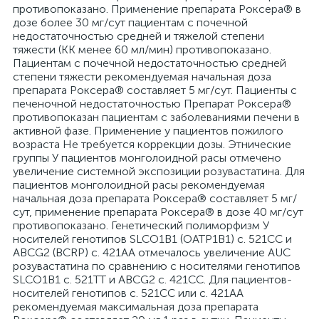
противопоказано. Применение препарата Роксера® в
дозе более 30 мг/сут пациентам с почечной
недостаточностью средней и тяжелой степени
тяжести (КК менее 60 мл/мин) противопоказано.
Пациентам с почечной недостаточностью средней
степени тяжести рекомендуемая начальная доза
препарата Роксера® составляет 5 мг/сут. Пациенты с
печеночной недостаточностью Препарат Роксера®
противопоказан пациентам с заболеваниями печени в
активной фазе. Применение у пациентов пожилого
возраста Не требуется коррекции дозы. Этнические
группы У пациентов монголоидной расы отмечено
увеличение системной экспозиции розувастатина. Для
пациентов монголоидной расы рекомендуемая
начальная доза препарата Роксера® составляет 5 мг/
сут, применение препарата Роксера® в дозе 40 мг/сут
противопоказано. Генетический полиморфизм У
носителей генотипов SLCO1B1 (ОАТР1В1) с. 521CC и
ABCG2 (BCRP) с. 421AA отмечалось увеличение AUC
розувастатина по сравнению с носителями генотипов
SLCO1B1 с. 521TT и ABCG2 с. 421CC. Для пациентов-
носителей генотипов с. 521CC или с. 421АА
рекомендуемая максимальная доза препарата