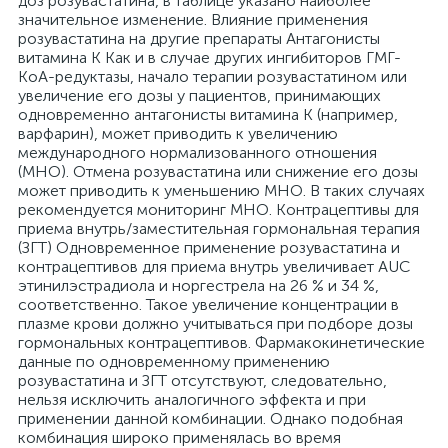
доз розувастатина, в таблице указано наиболее
значительное изменение. Влияние применения
розувастатина на другие препараты Антагонисты
витамина К Как и в случае других ингибиторов ГМГ-
КоА-редуктазы, начало терапии розувастатином или
увеличение его дозы у пациентов, принимающих
одновременно антагонисты витамина К (например,
варфарин), может приводить к увеличению
международного нормализованного отношения
(MHO). Отмена розувастатина или снижение его дозы
может приводить к уменьшению MHO. В таких случаях
рекомендуется мониторинг MHO. Контрацептивы для
приема внутрь/заместительная гормональная терапия
(ЗГТ) Одновременное применение розувастатина и
контрацептивов для приема внутрь увеличивает AUC
этинилэстрадиола и норгестрела на 26 % и 34 %,
соответственно. Такое увеличение концентрации в
плазме крови должно учитываться при подборе дозы
гормональных контрацептивов. Фармакокинетические
данные по одновременному применению
розувастатина и ЗГТ отсутствуют, следовательно,
нельзя исключить аналогичного эффекта и при
применении данной комбинации. Однако подобная
комбинация широко применялась во время