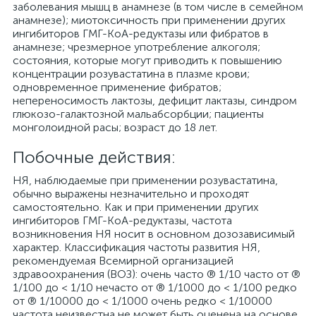
заболевания мышц в анамнезе (в том числе в семейном
анамнезе); миотоксичность при применении других
ингибиторов ГМГ-КоА-редуктазы или фибратов в
анамнезе; чрезмерное употребление алкоголя;
состояния, которые могут приводить к повышению
концентрации розувастатина в плазме крови;
одновременное применение фибратов;
непереносимость лактозы, дефицит лактазы, синдром
глюкозо-галактозной мальабсорбции; пациенты
монголоидной расы; возраст до 18 лет.
Побочные действия:
НЯ, наблюдаемые при применении розувастатина,
обычно выражены незначительно и проходят
самостоятельно. Как и при применении других
ингибиторов ГМГ-КоА-редуктазы, частота
возникновения НЯ носит в основном дозозависимый
характер. Классификация частоты развития НЯ,
рекомендуемая Всемирной организацией
здравоохранения (ВОЗ): очень часто ® 1/10 часто от ®
1/100 до < 1/10 нечасто от ® 1/1000 до < 1/100 редко
от ® 1/10000 до < 1/1000 очень редко < 1/10000
частота неизвестна не может быть оценена на основе