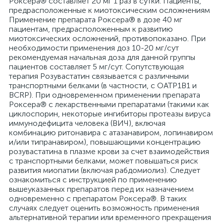
Роксера® составляет 20 мг 1 раз в сутки. Пациенты,
предрасположенные к миотоксическим осложнениям
Применение препарата Роксера® в дозе 40 мг
пациентам, предрасположенным к развитию
миотоксических осложнений, противопоказано. При
необходимости применения доз 10-20 мг/сут
рекомендуемая начальная доза для данной группы
пациентов составляет 5 мг/сут. Сопутствующая
терапия Розувастатин связывается с различными
транспортными белками (в частности, с ОАТР1В1 и
BCRP). При одновременном применении препарата
Роксера® с лекарственными препаратами (такими как
циклоспорин, некоторые ингибиторы протеазы вируса
иммунодефицита человека (ВИЧ), включая
комбинацию ритонавира с атазанавиром, лопинавиром
и/или типранавиром), повышающими концентрацию
розувастатина в плазме крови за счет взаимодействия
с транспортными белками, может повышаться риск
развития миопатии (включая рабдомиолиз). Следует
ознакомиться с инструкцией по применению
вышеуказанных препаратов перед их назначением
одновременно с препаратом Роксера®. В таких
случаях следует оценить возможность применения
альтернативной терапии или временного прекращения