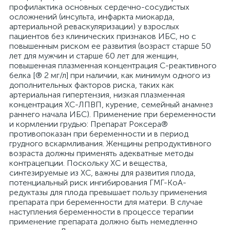
профилактика основных сердечно-сосудистых
осложнений (инсульта, инфаркта миокарда,
артериальной реваскуляризации) у взрослых
пациентов без клинических признаков ИБС, но с
повышенным риском ее развития (возраст старше 50
лет для мужчин и старше 60 лет для женщин,
повышенная плазменная концентрация С-реактивного
белка [® 2 мг/л] при наличии, как минимум одного из
дополнительных факторов риска, таких как
артериальная гипертензия, низкая плазменная
концентрация ХС-ЛПВП, курение, семейный анамнез
раннего начала ИБС). Применение при беременности
и кормлении грудью: Препарат Роксера®
противопоказан при беременности и в период
грудного вскармливания. Женщины репродуктивного
возраста должны применять адекватные методы
контрацепции. Поскольку ХС и вещества,
синтезируемые из ХС, важны для развития плода,
потенциальный риск ингибирования ГМГ-КоА-
редуктазы для плода превышает пользу применения
препарата при беременности для матери. В случае
наступления беременности в процессе терапии
применение препарата должно быть немедленно