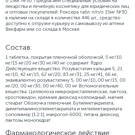
о 15мг №30. Предлагаем специальные условия на
лекарства и лечебную косметику для юридических лиц
и оптовых покупателей. Роксера табл. п/п/о 15мг №30
в наличии на складе в количестве 446 шт., средство
доступно к отгрузке курьеру и самовывозу из аптеки
Векфарм или со склада в Москве.
Cостав:
1 таблетка, покрытая пленочной оболочкой, 5 мг/10
мг/15 мг/20 мг/30 мг/40 мг содержит: Ядро:
Действующее вещество: Розувастатин кальция 5, 21
мг/10, 42 мг/15, 62 мг/20, 83 мг/31, 25 мг/41, 66 мг,
эквивалентно розувастатину 5, 00 мг/10, 00 мг/15, 00
мг/20, 00 мг/30, 00 мг/40, 00 мг Вспомогательные
вещества: Целлюлоза микрокристаллическая, лактоза,
кросповидон, кремния диоксид коллоидный, магния
стеарат Оболочка пленочная: Бутилметакрилата,
диметиламиноэтилметакрилата и метилметакрилата
сополимер [1:2:1], макрогол-6000, титана диоксид,
лактозы моногидрат
Фармакологическое действие: