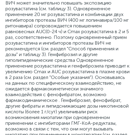
ВИЧ может значительно повышать экспозицию
розувастатина (см. таблицу 3). Одновременное
применение 20 мг розувастатина и комбинации двух
ингибиторов протеазы ВИЧ (400 мг лопинавира/100 мг
ритонавира) сопровождается повышением
равновесных AUC(0-24 ч) и Cmax розувастатина в 2 и 5
раз, соответственно. Поэтому одновременный прием
розувастатина и ингибиторов протеазы ВИЧ не
рекомендуется (см. раздел "Способ применения и
дозы" и таблицу 3). Гемфиброзил и другие
гиполипидемические средства Одновременное
применение розувастатина и гемфиброзила приводит к
увеличению Сmах и AUC розувастатина в плазме крови
в 2 раза (см. раздел "Особые указания"). Основываясь
на данных по специфическому взаимодействию, не
ожидается фармакокинетически значимого
взаимодействия с фенофибратом, возможно
фармакодинамическое . Гемфиброзил, фенофибрат,
другие фибраты и липидснижающие дозы никотиновой
кислоты (более 1 г/сут) увеличивали риск
возникновения миопатии при одновременном
применении с ингибиторами ГМГ-КоА-редуктазы,
возможно в связи с тем, что они могут вызывать
миопатию при применении в монотерапии (см. раздел