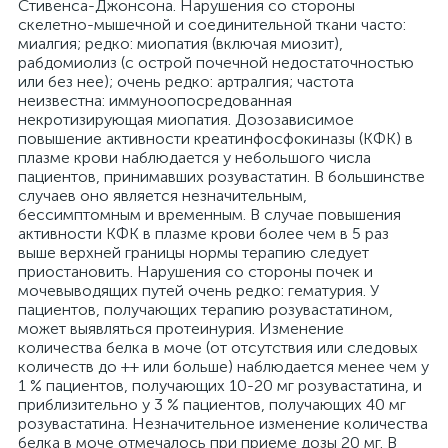
Стивенса-Джонсона. Нарушения со стороны
скелетно-мышечной и соединительной ткани часто:
миалгия; редко: миопатия (включая миозит),
рабдомиолиз (с острой почечной недостаточностью
или без нее); очень редко: артралгия; частота
неизвестна: иммуноопосредованная
некротизирующая миопатия. Дозозависимое
повышение активности креатинфосфокиназы (КФК) в
плазме крови наблюдается у небольшого числа
пациентов, принимавших розувастатин. В большинстве
случаев оно является незначительным,
бессимптомным и временным. В случае повышения
активности КФК в плазме крови более чем в 5 раз
выше верхней границы нормы терапию следует
приостановить. Нарушения со стороны почек и
мочевыводящих путей очень редко: гематурия. У
пациентов, получающих терапию розувастатином,
может выявляться протеинурия. Изменение
количества белка в моче (от отсутствия или следовых
количеств до ++ или больше) наблюдается менее чем у
1 % пациентов, получающих 10-20 мг розувастатина, и
приблизительно у 3 % пациентов, получающих 40 мг
розувастатина. Незначительное изменение количества
белка в моче отмечалось при приеме дозы 20 мг. В