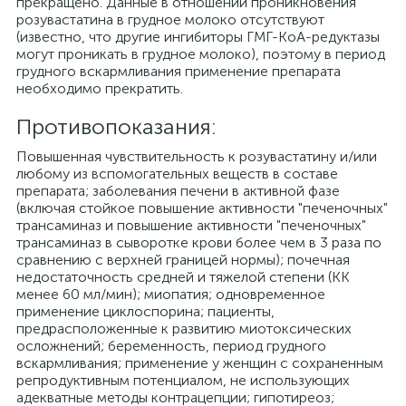
прекращено. Данные в отношении проникновения
розувастатина в грудное молоко отсутствуют
(известно, что другие ингибиторы ГМГ-КоА-редуктазы
могут проникать в грудное молоко), поэтому в период
грудного вскармливания применение препарата
необходимо прекратить.
Противопоказания:
Повышенная чувствительность к розувастатину и/или
любому из вспомогательных веществ в составе
препарата; заболевания печени в активной фазе
(включая стойкое повышение активности "печеночных"
трансаминаз и повышение активности "печеночных"
трансаминаз в сыворотке крови более чем в 3 раза по
сравнению с верхней границей нормы); почечная
недостаточность средней и тяжелой степени (КК
менее 60 мл/мин); миопатия; одновременное
применение циклоспорина; пациенты,
предрасположенные к развитию миотоксических
осложнений; беременность, период грудного
вскармливания; применение у женщин с сохраненным
репродуктивным потенциалом, не использующих
адекватные методы контрацепции; гипотиреоз;