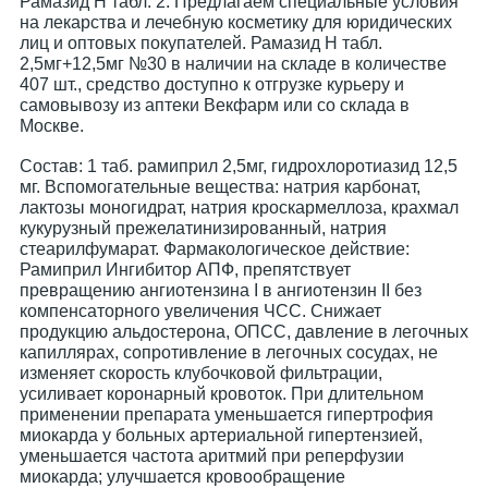
Рамазид Н табл. 2. Предлагаем специальные условия
на лекарства и лечебную косметику для юридических
лиц и оптовых покупателей. Рамазид Н табл.
2,5мг+12,5мг №30 в наличии на складе в количестве
407 шт., средство доступно к отгрузке курьеру и
самовывозу из аптеки Векфарм или со склада в
Москве.
Cостав: 1 таб. рамиприл 2,5мг, гидрохлоротиазид 12,5 мг. Вспомогательные вещества: натрия карбонат, лактозы моногидрат, натрия кроскармеллоза, крахмал кукурузный прежелатинизированный, натрия стеарилфумарат. Фармакологическое действие: Рамиприл Ингибитор АПФ, препятствует превращению ангиотензина I в ангиотензин II без компенсаторного увеличения ЧСС. Снижает продукцию альдостерона, ОПСС, давление в легочных капиллярах, сопротивление в легочных сосудах, не изменяет скорость клубочковой фильтрации, усиливает коронарный кровоток. При длительном применении препарата уменьшается гипертрофия миокарда у больных артериальной гипертензией, уменьшается частота аритмий при реперфузии миокарда; улучшается кровообращение ишеминизированного миокарда. Кардиопротекторное действие обусловлено влиянием на синтез простагландинов, индукцией образования оксида азота в эндотелиоцитах. Препарат снижает агрегацию тромбоцитов. Начало гипотензивного действия - через 1.5 ч после приема внутрь, максимальный эффект - через 5-9 ч, продолжительность действия - 24 ч. У препарата отсутствует синдром отмены. Гидрохлортиазид Тиазидный диуретик, диуретический эффект которого связан с нарушением реабсорбции ионов натрия, хлора, калия, магния, воды в дистальном отделе нефрона; задерживает выведение ионов кальция, мочевой кислоты. Обладает антигипертензивными свойствами; гипотензивное действие развивается за счет уменьшения ОЦК, изменения реактивности сосудистой стенки, снижения прессорного влияния и усиления депрессорного влияния на ганглии. Практически не оказывает влияния на нормальное АД. Диуретический эффект наступает через 1-2 ч, достигает максимума через 4 ч и продолжается 6-12 ч. Антигипертензивное действие наступает через 3-4 дня, но для достижения оптимального терапевтического эффекта может потребоваться 3-4 недели. Рамиприл и гидрохлоротиазид обладают аддитивным действием. Рамиприл уменьшает потерю ионов калия, вызываемую приемом гидрохлоротиазида. Показания: Артериальная гипертензия (пациентам, которым показана комбинированная терапия). Применение при беременности и кормлении грудью: Препарат противопоказан во время беременности и в период лактации. Противопоказания: Рамиприл - повышенная чувствительность к рамиприлу и любому другому ингредиенту препарата или другим ингибиторам АПФ; - ангионевротический отек в анамнезе, в том числе и связанный с предшествующей терапией ингибиторами АПФ; - гемодинамически значимый двусторонний стеноз почечных артерий; - стеноз артерии единственной почки; - состояние после трансплантации почек; - гемодиализ; - почечная недостаточность (КК менее 20 мл/мин.); - гемодинамически значимый аортальный или митральный стеноз (риск чрезмерного снижения АД с последующим нарушением функции почек); - гипертрофическая обструктивная кардиомиопатия; - первичный гиперальдостеронизм; - беременность и период лактации; - возраст до 18 лет (эффективность и безопасность не установлены). С осторожностью: тяжелые поражения коронарных и церебральных артерий (опасность снижения кровотока при чрезмерном снижении АД), нестабильная стенокардия, тяжелые желудочковые нарушения ритма, хронической сердечной недостаточности IV стадии, декомпенсированное ?легочное сердце?, почечная и/или печеночная недостаточность, гиперкалиемия, гипонатриемия (в том числе на фоне диуретиков и диеты с ограничением потребления соли), состояния, сопровождающиеся снижением объема циркулирующей крови (в т.ч. диарея, рвота), системные заболевания соединительной ткани, сахарный диабет, угнетение костномозгового кровообращения, пожилой возраст. Гидрохлоротиазид - повышенная чувствительность к препарату; - подагра; - сахарный диабет (тяжелые формы); - хроническая почечная недостаточность (клиренс креатинина менее 20-30 мл/мин, анурия); - рефрактерная гипокалиемия; - гиперкальциемия; - гипонатриемия; - беременность (1 триместр); - период лактации. С осторожностью: гипокалиемия, гипонатриемия, гиперкальциемия, ишемическая болезнь сердца, цирроз печени, пожилой возраст. Побочные действия: Рамиприл Со стороны сердечно-сосудистой системы: снижение АД, ортостатическая гипотензия, ортостатический коллапс, тахикардия, редко - аритмия, стенокардия, инфаркт миокарда. Со стороны мочеполовой системы: развитие или усиление симптомов почечной недостаточности, протеинурия, уменьшение объема мочи, снижение либидо. Со стороны ЦНС: ишемия головного мозга, инсульт, головокружение, головная боль, слабость, сонливость, парестезии, нервная возбудимость, беспокойство, тремор, мышечный спазм, нарушения настроения, при применении в высоких дозах - бессонница, тревожность, депрессия, спутанность сознания, обморок. Со стороны органов чувств: вестибулярные нарушения, нарушения вкуса (например, металлический вкус), обоняния, слуха и зрения, шум в ушах. Со стороны пищеварительной системы: тошнота, рвота, диарея или запор, боль в эпигастральной области, кишечная непроходимость, панкреатит, гепатит, холестатическая желтуха, нарушение функции печени с развитием печеночной недостаточности, сухость во рту, жажда, снижение аппетита, стоматит, глоссит. Со стороны дыхательной системы: ?сухой? кашель, бронхоспазм, одышка, ринорея, ринит, синусит, бронхит. Аллергические реакции: кожная сыпь, зуд, крапивница, конъюнктивит, фотосенсибилизация; ангионевротический отек лица, конечностей, губ, языка, глотки и/или гортани, эксфолиативный дерматит, мультиформная экссудативная эритема (в т.ч. синдром Стивенса-Джонсона), токсический эпидермальный некролиз (синдром Лайела), пузырчатка, серозит, онихолиз, васкулит, миозит, миалгия, артралгия, артрит, эозинофилия. Прочие: судороги, алопеция, гипертермия, повышенное потоотделение. Лабораторные показатели: гиперкреатининемия, повышение уровня азота мочевины, повышение активности ?печеночных? трансаминаз, гипербилирубинемия, гиперкалиемия, гипонатриемия, появление антинуклеарных антител. Влияние на плод: нарушение функции плода, снижение АД плода и новорожденных, нарушение функции почек, гиперкалиемия, гипоплазия костей черепа, олигогидрамнион, контрактура конечностей, деформация костей черепа, гипоплазия легких. Гидрохлортиазид Со стороны водно-электролитного и кислотно-щелочного баланса: возможно развитие гипокалиемии и гипохлоремического алкалоза (сухость во рту, усиление жажды, нарушения ритма сердца, изменение настроения и психики, судороги или боли в мышцах, тошнота, рвота, слабость; при гипохлоремическом алкалозе возможно развитие печеночной энцефалопатии или печеночной комы), гипонатриемии (спутанность сознания, судороги, апатия, замедление процесса мышления, усталость, раздражительность), гипомагниемии (аритмии). Со стороны системы кроветворения: агранулоцитоз, тромбоцитопения, гемолитическая и апластическая анемия, лейкоцитопения. Со стороны сердечно-сосудистой системы: аритмия, ортостатическая гипотензия, тахикардия. Со стороны пищеварительной системы: холецистит, панкреатит, желтуха, диарея, сиаладенит, запор, анорексия, боли в эпигастрии. Со стороны обмена веществ: гипергликемия, глюкозурия, гиперурикемия, обострение подагры. Аллергические реакции: кожная сыпь, пурпура, некротический васкулит, синдром Стивенса-Джонсона, респираторный дистресс (пневмонит, некардиогенный отек легкого), фотосенсибилизация; анафилактические реакции (вплоть до угрожающего жизни анафилактического шока). Взаимодействие: Рамиприл Усиливает угнетающее действие этанола на ЦНС. Прием соли с пищей может снижать гипотензивный эффект рамиприла. При одновременном использовании рамиприла и других средств, снижающих АД, (напр., диуретики, нитраты, трициклические антидепрессанты, анестетики) приводит к усилению гипотензивного эффекта рамиприла. Одновременное назначение рамиприла и препаратов калия или калийсберегающих диуретития, необходимо контролировать концентрацию лития в сыворотке крови - риск возникновения токсических эффектов. иков может стать причиной гиперкалиемии. Вазопрессорные симпатомиметики (адреналин, норадреналин) могут снижать гипотензивный эффект рамиприла. В связи с этим при одновременном лечении следует тщательно контролировать уровень АД. Одновременное назначение рамиприла и аллопуринола, иммунодепрессантов, кортикостероидов, прокаинамида, цитостатиков повышает вероятность изменений периферической картины крови. Одновременное назначение рамиприла и препаратов лития ведет к снижению экскреции л Ингибиторы АПФ могут усиливать эффект гипогликемических средств (например, инсулина или производных сульфонилмочевины), что в отдельных случаях может стать причиной гипогликемии. В связи с этим уровень сахара в крови должен тщательно контролироваться, особенно в начале совместного применения. Одновременное использование рамиприла и нестероидных противовоспалительных препаратов (например, ацетилсалициловой кислоты и индометацина) может ослаблять гипотензивный эффект рамиприла. Дополнительно одновременное использование может вызвать гиперкалиемию и повышать риск нарушения функции почек. Одновременное использование гепарина и рамиприла может стать причиной гиперкалиемии. Анафилактические и анафилактоидные реакции к яду жалящих насекомых (возможно и к другим аллергенам) более выражены во время лечения ингибиторами АПФ. Гидрохлоротиазид При одновременном применении гликозидов наперстянки с тиазидными диуретиками увеличивается вероятность проявления токсических эффектов гликозидов (в т.ч. повышенная возбудимость желудочков) из-за вероятного развития гипокалиемии и гипомагниемии. Лекарственные средства, интенсивно связывающиеся с белками (непрямые антикоагулянты, клофибрат, НПВС), усиливают диуретический эффект гидрохлоротиазида. Гипотензивный эффект гидрохлоротиазида усиливают вазодилататоры, бета-адреноблокаторы, барбитураты, фенотиазины, трициклические антидепрессанты, этанол. Гидрохлоротиазид усиливает нейротоксичность салицилатов, ослабляет действие пероральных гипогликемических лекарственных средств, норэпинефрина, эпинефрина и противоподагрических препаратов, усиливает кардиотоксическое и нейротоксическое действие препаратов лития, действие периферических миорелаксантов, умень