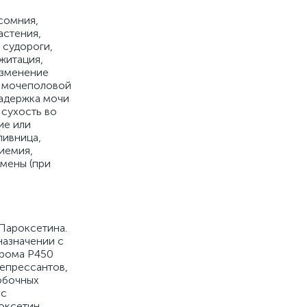
сомния,
астения,
 судороги,
житация,
изменение
ы мочеполовой
задержка мочи
 сухость во
ие или
пивница,
иемия,
мены (при
Пароксетина.
азначении с
хрома Р450
депрессантов,
обочных
 с
оксетин