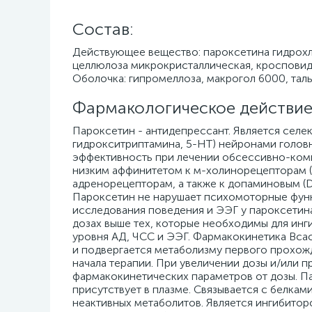
Cостав:
Действующее вещество: пароксетина гидрохл
целлюлоза микрокристаллическая, кросповидо
Оболочка: гипромеллоза, макрогол 6000, таль
Фармакологическое действие
Пароксетин - антидепрессант. Является селе
гидрокситриптамина, 5-НТ) нейронами головн
эффективность при лечении обсессивно-комп
низким аффинитетом к м-холинорецепторам (
адренорецепторам, а также к допаминовым 
Пароксетин не нарушает психомоторные функ
исследования поведения и ЭЭГ у пароксетина
дозах выше тех, которые необходимы для инг
уровня АД, ЧСС и ЭЭГ. Фармакокинетика Вса
и подвергается метаболизму первого прохожд
начала терапии. При увеличении дозы и/или 
фармакокинетических параметров от дозы. Па
присутствует в плазме. Связывается с белка
неактивных метаболитов. Является ингибито