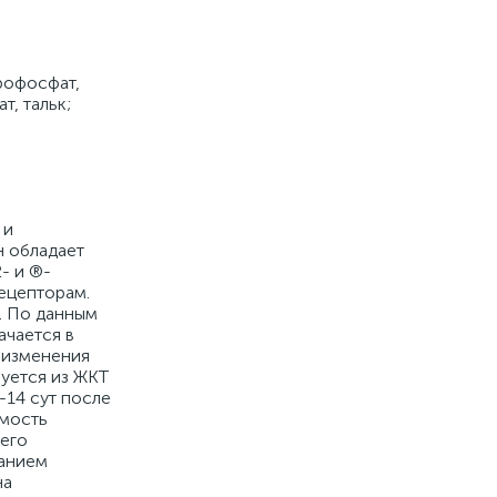
рофосфат,
, тальк;
 и
н обладает
- и ®-
ецепторам.
. По данным
ачается в
о изменения
уется из ЖКТ
-14 сут после
имость
 его
ванием
на