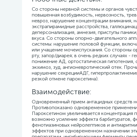
Со стороны нервной системы и органов чувств
повышенная возбудимость, нервозность, трев
невроз, нарушение концентрации внимания, н
экстрапирамидные расстройства, галлюцинаци
деперсонализация, амнезия, приступы паники
вкуса. Со стороны опорно-двигательного аппа
системы: нарушение половой функции, включа
или учащение мочеиспускания. Со стороны ор
рту, запор/диарея; в очень редких случаях -
понижение АД, ортостатическая гипотензия, 
экхимоз, зуд, ангионевротический отек. Проч
нарушение секрецииАДГ, гиперпролактинемия
резкой отмене пароксетина).
Взаимодействие:
Одновременный прием антацидных средств не
Противопоказано одновременное применение
Пароксетином увеличивается концентрация п
возможно усиление эффекта барбитуратов, фе
фенотиазиновых нейролептиков и антиаритми
эффектов при одновременном назначении эти
препаратами, ингибирующими ферменты пече