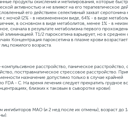
нные продукты окисления и метилирования, которые быстр
еской активностью и не влияют на его терапевтическое де
словленный его действием селективный захват серотонина 
с мочой (2% - в неизмененном виде, 64% - в виде метаболи
ечник, в основном в виде метаболитов, менее 1% - в неиз
ое, сначала в результате метаболизма первого прохождени
й элиминацией. T1/2 пароксетина варьирует, но в среднем 
учаях Концентрация пароксетина в плазме крови возрастает
у лиц пожилого возраста.
-компульсивное расстройство, паническое расстройство, 
йство, посттравматическое стрессовое расстройство. Пр
менности назначение допустимо только в случае крайней
по FDA - C. На время лечения следует прекратить грудное 
нцентрациях, близких к таковым в сыворотке крови).
 ингибиторов МАО (и 2 нед после их отмены), возраст до 1
ны).