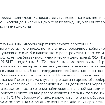
орида гемигидрат; Вспомогательные вещества: кальция гид
н, коповидон, кремния диоксид коллоидный, магния стеарат
к, титана диоксид
:
ктивным ингибитором обратного захвата серотонина (5-
ого мозга, что определяет его антидепрессивное действие
ульсивного (ОКР) и панического расстройства. Пароксети
обладает слабым антихолинергическим действием), ®1-, ®2
(D2), 5HT1-подобным, 5HT2-подобным и гистаминовым H1-р
ции и не потенцирует угнетающие действие на них этанола
 выявляются слабые активирующие свойства, когда он назн
ибирования захвата серотонина. Не вызывает значительног
сывание После приема внутрь пароксетин хорошо абсорбир
ения через печень. Распределение Css достигается через 7
продолжительности лечения наблюдается нелинейная завис
роксетин экстенсивно распределяется в тканях, только 1%
ми на 95%. Метаболизм Метаболизируется в печени с образо
ром изофермента CYP2D6. Основные метаболиты пароксети