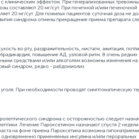
и с клиническим эффектом. При генерализованных тревожны
дозы составляют 20 мг/сут. При почечной и/или печеночной
яет 20 мг/сут. Для пожилых пациентов суточная доза не д
азвития синдрома отмены прекращение приема препарата сл
ухость во рту, раздражительность, нистагм, ажитация, потл
 брадикардия, повышение АД, узловой ритм. В очень редких 
ыми средствами и/или алкоголем возможны изменения на 
вый синдром, редко - рабдомиолиз.
 уголя. При необходимости проводят симптоматическую те
йролептического синдрома с осторожностью следует назна
ептики. Лечение Пароксетином назначают спустя 2 недели
раста на фоне приема Пароксетина возможна гипонатриеми
ы одновременно применяемых инсулина и/или пероральных