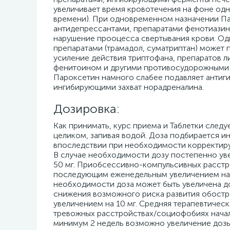
увеличивает время кровотечения на фоне о
времени). При одновременном назначении Па
антидепрессантами, препаратами фенотиазино
нарушение прооцесса свертывания крови. О
препаратами (трамадол, суматриптан) может
усиление действия триптофана, препаратов 
фенитоином и другими противосудорожными 
Пароксетин намного слабее подавляет антиг
ингибирующими захват норадреналина.
Дозировка:
Как принимать, курс приема и Таблетки следуе
целиком, запивая водой. Доза подбирается ин
впоследствии при необходимости корректируе
В случае необходимости дозу постепенно уве
50 мг. Приобсессивно-компульсивных расстро
последующим еженедельным увеличением на 10
необходимости доза может быть увеличена до 
снижения возможного риска развития обост
увеличением на 10 мг. Средняя терапевтическа
тревожных расстройствах/социофобиях начальн
минимум 2 недель возможно увеличение дозы м