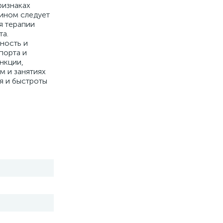
ризнаках
тином следует
я терапии
та.
ность и
порта и
нкции,
м и занятиях
я и быстроты