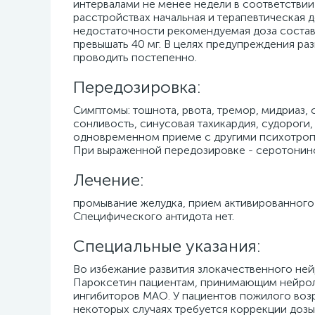
интервалами не менее недели в соответстви
расстройствах начальная и терапевтическая 
недостаточности рекомендуемая доза составл
превышать 40 мг. В целях предупреждения р
проводить постепенно.
Передозировка:
Симптомы: тошнота, рвота, тремор, мидриаз, с
сонливость, синусовая тахикардия, судороги,
одновременном приеме с другими психотропн
При выраженной передозировке - серотонино
Лечение:
промывание желудка, прием активированного
Специфического антидота нет.
Специальные указания:
Во избежание развития злокачественного не
Пароксетин пациентам, принимающим нейрол
ингибиторов МАО. У пациентов пожилого воз
некоторых случаях требуется коррекции доз