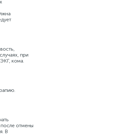
х
олжна
едует
ивость,
случаях, при
ЭКГ, кома.
рапию.
чать
 после отмены
я. В