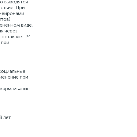
о выводятся
йствие. При
нейронами.
тов);
мененном виде.
я через
составляет 24
 при
социальные
именение при
вскармливание
8 лет