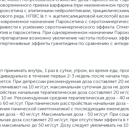
дновоременного приема варфарина (при неизмененном про
роксетина с атипичными нейролептиками, трициклическим
вого ряда, НПВС (в т. ч. ацетилсалициловой кислотой) во
дновременное назначение Пароксетина с серотонинергиче
 привести к усилению серотонинергического эффекта. Отме
лития и пароксетина. При одновременном назначении Парок
препаратами возможно увеличение частоты побочных эффе
ипертензивные эффекты гуанетидина по сравнению с антид
т принимать внутрь, 1 раз в сутки, утром, во время еды, про
дивидуально в течение первых 2-3 недель после начала тер
тся. При депрессии рекомендуемая доза составляет 20 мг 1
личивают на 10 мг/сут, максимальная суточная доза не дол
йствах начальная терапевтическая доза составляет 20 мг/с
 мг. Рекомендуемая средняя терапевтическая доза - 40 мг
60 мг/сут. При панических расстройствах начальная доза - 
рения панической симптоматики) с последующим еженедел
я доза - 40 мг/сут. Максимальная доза - 50 мг/сут. При соц
ая доза составляет 20 мг/сут, при отсутствии эффекта в т
аксимально до 50 мг/сут. Дозу следует увеличивать на 10 