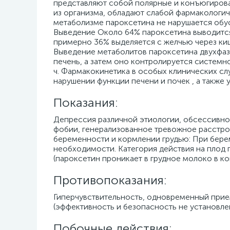
представляют собой полярные и конъюгирова
из организма, обладают слабой фармакологич
метаболизме пароксетина не нарушается обу
Выведение Около 64% пароксетина выводится 
примерно 36% выделяется с желчью через киш
Выведение метаболитов пароксетина двухфазн
печень, а затем оно контролируется системно
ч. Фармакокинетика в особых клинических сл
нарушении функции печени и почек , а также 
Показания:
Депрессия различной этиологии, обсессивно
фобии, генерализованное тревожное расстро
беременности и кормлении грудью: При бере
необходимости. Категория действия на плод 
(пароксетин проникает в грудное молоко в ко
Противопоказания:
Гиперчувствительность, одновременный прием
(эффективность и безопасность не установле
Побочные действия: