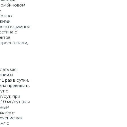
тромбиновом
и
зможно
скими
чено взаимное
сетина с
ктов.
епрессантами,
глатывая
апии и
 раз в сутки.
жна превышать
ут с
/сут, при
10 мг/сут (для
ьным
иально-
ечение как
мг с