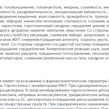
: головокружение, головная боль, мигрень, сонливость, ин
ожность, раздражительность, эмоциональная лабильность, 
арушение мышления, агрессивность, враждебность, тремор,
и, эйфория, мания или гипомания, спутанность сознания, а
, парестезия, серотониновый синдром, нарушение зрения, 
рата: артралгия, миалгия, миопатия, миастения. Со сторон
я расстройства эякуляции, снижение либидо, аноргазмия, 
ганов ЖКТ: снижение/повышение аппетита, тошнота, рвота,
 гепатит. Со стороны сердечно-сосудистой системы: повышен
ощущение сердцебиения. Аллергические реакции: сыпь, кра
ие: миалгия, ринорея, повышенное потоотделение, гипонатр
/галакторея, снижение/увеличение массы тела, синдром от
 влияет на всасывание и фармакокинетические параметры 
 Пароксетина с ингибиторами МАО. При одновременном н
роциклидина. В связи ингибированием пароксетином цито
нитоина, непрямых антикоагулянтов, трициклических анти
ков класса 1С, метопролола и повышение риска развития п
х лекарственных средств. При одновременном назначении
ни, может потребоваться снижение дозы Пароксетина. Пар