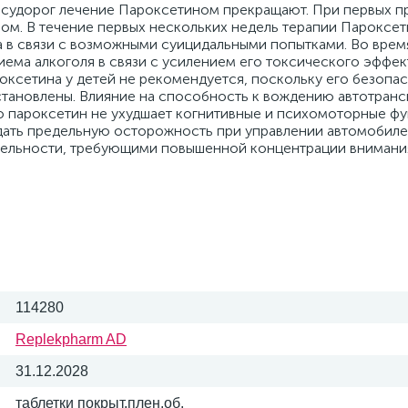
и судорог лечение Пароксетином прекращают. При первых п
ом. В течение первых нескольких недель терапии Пароксе
а в связи с возможными суицидальными попытками. Во врем
ема алкоголя в связи с усилением его токсического эффек
ксетина у детей не рекомендуется, поскольку его безопас
становлены. Влияние на способность к вождению автотранс
о пароксетин не ухудшает когнитивные и психомоторные фу
ать предельную осторожность при управлении автомобиле
тельности, требующими повышенной концентрации внимани
114280
Replekpharm AD
31.12.2028
таблетки покрыт.плен.об.