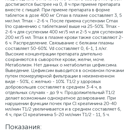
достигаются быстрее на 0, 8 ч при приеме препарата
вместе с пищей. При приеме препарата в форме
таблеток в дозе 400 мг Cmax в плазме составляет 3, 5
мкг/мл. Tmax - 2-6 ч. После приема суспензии Cmax
(по сравнению с таблетками) выше на 25-50%. Tmax -
2-6 ч для суспензии 400 мг/5 мл и 2-5 ч для суспензии
200 мг/5 мл. Tmax в плазме крови также составляют 2-
6 ч. Распределение. Связывание с белками плазмы
составляет 50-60%. Vd составляет 0, 6-1, 1 л/кг.
Высокие концентрации препарата длительно
сохраняются в сыворотке крови, желчи, моче.
Метаболизм. Нет данных о метаболитах цефиксима.
Выведение. Цефиксим выводится в основном почками
путем гломерулярной фильтрации в неизмененном
виде - 50%, с желчью - 10%. T1/2 у здоровых
добровольцев составляет в среднем 3-4 ч, в
отдельных случаях - до 9 ч. Продолжительный T1/2
делает возможным однократное дозирование. При
нарушении функции почек при Cl креатинина 20-40
мл/мин T1/2 увеличивается и в среднем составляет 6,
4 ч, при Cl креатинина 5-20 мл/мин T1/2 - 11, 5 ч.
Показания: