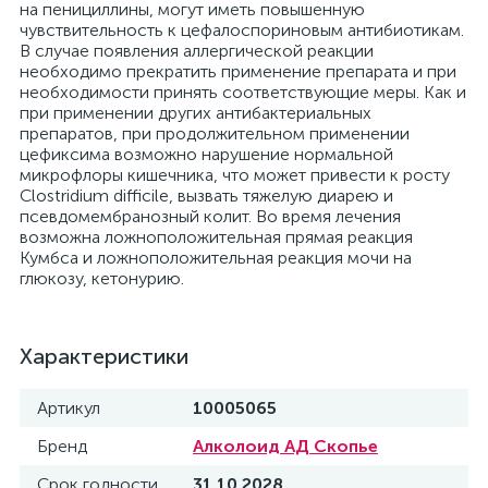
на пенициллины, могут иметь повышенную
чувствительность к цефалоспориновым антибиотикам.
В случае появления аллергической реакции
необходимо прекратить применение препарата и при
необходимости принять соответствующие меры. Как и
при применении других антибактериальных
препаратов, при продолжительном применении
цефиксима возможно нарушение нормальной
микрофлоры кишечника, что может привести к росту
Clostridium difficile, вызвать тяжелую диарею и
псевдомембранозный колит. Во время лечения
возможна ложноположительная прямая реакция
Кумбса и ложноположительная реакция мочи на
глюкозу, кетонурию.
Характеристики
Артикул
10005065
Бренд
Алколоид АД Скопье
Срок годности
31.10.2028