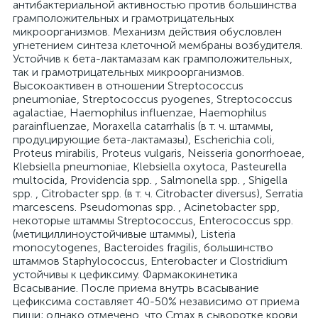
антибактериальной активностью против большинства
грамположительных и грамотрицательных
микроорганизмов. Механизм действия обусловлен
угнетением синтеза клеточной мембраны возбудителя.
Устойчив к бета-лактамазам как грамположительных,
так и грамотрицательных микроорганизмов.
Высокоактивен в отношении Streptococcus
pneumoniae, Streptococcus pyogenes, Streptococcus
agalactiae, Haemophilus influenzae, Haemophilus
parainfluenzae, Moraxella catarrhalis (в т. ч. штаммы,
продуцирующие бета-лактамазы), Escherichia coli,
Proteus mirabilis, Proteus vulgaris, Neisseria gonorrhoeae,
Klebsiella pneumoniae, Klebsiella oxytoca, Pasteurella
multocida, Providencia spp. , Salmonella spp. , Shigella
spp. , Citrobacter spp. (в т. ч. Citrobacter diversus), Serratia
marcescens. Pseudomonas spp. , Acinetobacter spp,
некоторые штаммы Streptococcus, Enterococcus spp.
(метициллиноустойчивые штаммы), Listeria
monocytogenes, Bacteroides fragilis, большинство
штаммов Staphylococcus, Enterobacter и Clostridium
устойчивы к цефиксиму. Фармакокинетика
Всасывание. После приема внутрь всасывание
цефиксима составляет 40-50% независимо от приема
пищи; однако отмечено, что Cmax в сыворотке крови