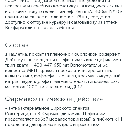
400мг №10. Предлагаем специальные условия на
лекарства и лечебную косметику для юридических лиц
и оптовых покупателей. Панцеф тбл п/п/о 400мг №10 в
наличии на складе в количестве 178 шт., средство
доступно к отгрузке курьеру и самовывозу из аптеки
Векфарм или со склада в Москве.
Cостав:
1 Таблетка, покрытая пленочной оболочкой содержит:
Действующее вещество: цефиксим (в виде цефиксима
тригидрата) - 400-447, 630 мг; Вспомогательные
вещества: МКЦ; крахмал прежелатинизированный;
кальция дигидрофосфат; желатин; крахмал кукурузный;
натрия лаурилсульфат; магния стеарат; гипромеллоза;
макрогол 4000; титана диоксид (Е171).
Фармакологическое действие:
- антибактериальное широкого спектра
(бактерицидное). Фармакодинамика Цефиксим
представляет собой цефалоспориновый антибиотик III
поколения для приема внутрь с выраженной