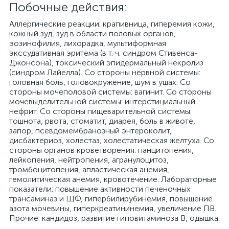
Побочные действия:
Аллергические реакции: крапивница, гиперемия кожи,
кожный зуд, зуд в области половых органов,
эозинофилия, лихорадка, мультиформная
экссудативная эритема (в т. ч. синдром Стивенса-
Джонсона), токсический эпидермальный некролиз
(синдром Лайелла). Со стороны нервной системы:
головная боль, головокружение, шум в ушах. Со
стороны мочеполовой системы: вагинит. Со стороны
мочевыделительной системы: интерстициальный
нефрит. Со стороны пищеварительной системы:
тошнота, рвота, стоматит, диарея, боль в животе,
запор, псевдомембранозный энтероколит,
дисбактериоз, холестаз; холестатическая желтуха. Со
стороны органов кроветворения: панцитопения,
лейкопения, нейтропения, агранулоцитоз,
тромбоцитопения, апластическая анемия,
гемолитическая анемия, кровотечение. Лабораторные
показатели: повышение активности печеночных
трансаминаз и ЩФ, гипербилирубинемия, повышение
азота мочевины, гиперкреатининемия, увеличение ПВ.
Прочие: кандидоз, развитие гиповитаминоза В, одышка.