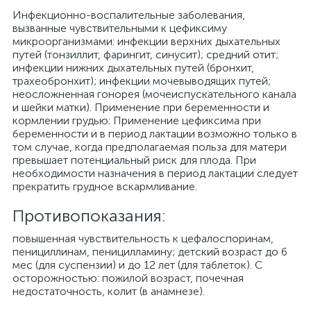
Инфекционно-воспалительные заболевания,
вызванные чувствительными к цефиксиму
микроорганизмами: инфекции верхних дыхательных
путей (тонзиллит, фарингит, синусит); средний отит;
инфекции нижних дыхательных путей (бронхит,
трахеобронхит); инфекции мочевыводящих путей;
неосложненная гонорея (мочеиспускательного канала
и шейки матки). Применение при беременности и
кормлении грудью: Применение цефиксима при
беременности и в период лактации возможно только в
том случае, когда предполагаемая польза для матери
превышает потенциальный риск для плода. При
необходимости назначения в период лактации следует
прекратить грудное вскармливание.
Противопоказания:
повышенная чувствительность к цефалоспоринам,
пенициллинам, пеницилламину; детский возраст до 6
мес (для суспензии) и до 12 лет (для таблеток). С
осторожностью: пожилой возраст, почечная
недостаточность, колит (в анамнезе).