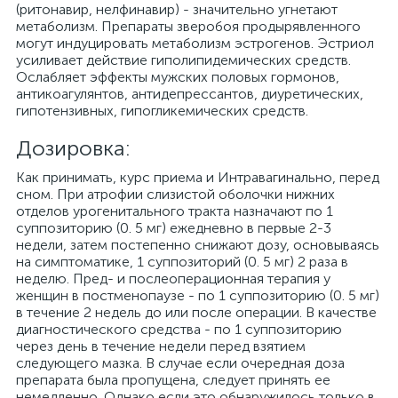
(ритонавир, нелфинавир) - значительно угнетают
метаболизм. Препараты зверобоя продырявленного
могут индуцировать метаболизм эстрогенов. Эстриол
усиливает действие гиполипидемических средств.
Ослабляет эффекты мужских половых гормонов,
антикоагулянтов, антидепрессантов, диуретических,
гипотензивных, гипогликемических средств.
Дозировка:
Как принимать, курс приема и Интравагинально, перед
сном. При атрофии слизистой оболочки нижних
отделов урогенитального тракта назначают по 1
суппозиторию (0. 5 мг) ежедневно в первые 2-3
недели, затем постепенно снижают дозу, основываясь
на симптоматике, 1 суппозиторий (0. 5 мг) 2 раза в
неделю. Пред- и послеоперационная терапия у
женщин в постменопаузе - по 1 суппозиторию (0. 5 мг)
в течение 2 недель до или после операции. В качестве
диагностического средства - по 1 суппозиторию
через день в течение недели перед взятием
следующего мазка. В случае если очередная доза
препарата была пропущена, следует принять ее
немедленно. Однако если это обнаружилось только в