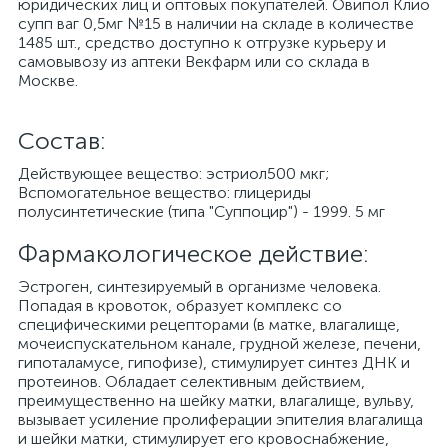
юридических лиц и оптовых покупателей. Овипол Клио
супп ваг 0,5мг №15 в наличии на складе в количестве
1485 шт., средство доступно к отгрузке курьеру и
самовывозу из аптеки Векфарм или со склада в
Москве.
Cостав:
Действующее вещество: эстриол500 мкг;
Вспомогательное вещество: глицериды
полусинтетические (типа "Суппоцир") - 1999. 5 мг
Фармакологическое действие:
Эстроген, синтезируемый в организме человека.
Попадая в кровоток, образует комплекс со
специфическими рецепторами (в матке, влагалище,
мочеиспускательном канале, грудной железе, печени,
гипоталамусе, гипофизе), стимулирует синтез ДНК и
протеинов. Обладает селективным действием,
преимущественно на шейку матки, влагалище, вульву,
вызывает усиление пролиферации эпителия влагалища
и шейки матки, стимулирует его кровоснабжение,