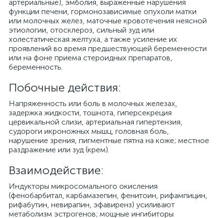
артериальные), эмболия, выраженные нарушения
функции печени, гормонозависимые опухоли матки
или молочных желез, маточные кровотечения неясной
этиологии, отосклероз, сильный зуд или
холестатическая желтуха, а также усиление их
проявлений во время предшествующей беременности
или на фоне приема стероидных препаратов,
беременность.
Побочные действия:
Напряженность или боль в молочных железах,
задержка жидкости, тошнота, гиперсекреция
цервикальной слизи, артериальная гипертензия,
судороги икроножных мышц, головная боль,
нарушение зрения, пигментные пятна на коже; местное
раздражение или зуд (крем).
Взаимодействие:
Индукторы микросомального окисления
(фенобарбитал, карбамазепин, фенитоин, рифампицин,
рифабутин, невирапин, эфавиренз) усиливают
метаболизм эстрогенов; мощные ингибиторы