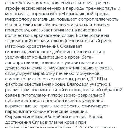
способствует восстановлению эпителия при его
атрофических изменениях в периоды пременопаузы и
менопаузы, нормализует pH влагалищной среды,
микрофлору влагалища, повышает сопротивляемость
его эпителия к инфекционным и воспалительным
процессам, оказывает влияние на качество и
количество цервикальной слизи. Воздействие на
эндометрий незначительно (незначительный риск
маточных кровотечений). Оказывает
гиполипидемическое действие, незначительно
увеличивает концентрацию в крови бета-
липопротеинов, повышает чувствительность к
действию инсулина, улучшает утилизацию глюкозы,
стимулирует выработку печенью глобулинов,
связывающих половые гормоны, ренин, ЛПВП и
факторы свертывания крови. Благодаря участию в
реализации положительной и отрицательной обратной
связи в гипоталамо-гипофизарно-овариальной
системе эстриол способен вызвать умеренно
выраженные центральные эффекты; стимулирует
парасимпатикомиметические реакции.
Фармакокинетика Абсорбция высокая. Время
достижения Cmax в плазме крови при
интравагинальном применении - 1-2 ч. Связывание с