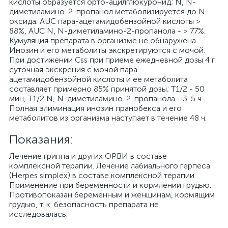
кислоты образуется орто-ацилглюкуронид; N, N-
диметиламино-2-пропанол метаболизируется до N-
оксида. AUC пара-ацетамидобензойной кислоты >
88%, AUC N, N-диметиламино-2-пропанола - > 77%.
Кумуляция препарата в организме не обнаружена.
Инозин и его метаболиты экскретируются с мочой.
При достижении Css при приеме ежедневной дозы 4 г
суточная экскреция с мочой пара-
ацетамидобензойной кислоты и ее метаболита
составляет примерно 85% принятой дозы; T1/2 - 50
мин, T1/2 N, N-диметиламино-2-пропанола - 3-5 ч.
Полная элиминация инозин пранобекса и его
метаболитов из организма наступает в течение 48 ч.
Показания:
Лечение гриппа и других ОРВИ в составе
комплексной терапии. Лечение лабиального герпеса
(Herpes simplex) в составе комплексной терапии.
Применение при беременности и кормлении грудью:
Противопоказан беременным и женщинам, кормящим
грудью, т. к. безопасность препарата не
исследовалась.