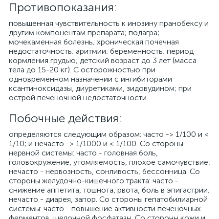
Противопоказания:
повышенная чувствительность к инозину пранобексу и
другим компонентам препарата; подагра;
мочекаменная болезнь; хроническая почечная
недостаточность; аритмии; беременность; период
кормления грудью; детский возраст до 3 лет (масса
тела до 15-20 кг). С осторожностью при
одновременном назначении с ингибиторами
ксантиноксидазы, диуретиками, зидовудином; при
острой печеночной недостаточности
Побочные действия:
определяются следующим образом: часто -> 1/100 и <
1/10; и нечасто -> 1/1000 и < 1/100. Со стороны
нервной системы: часто - головная боль,
головокружение, утомляемость, плохое самочувствие;
нечасто - нервозность, сонливость, бессонница. Со
стороны желудочно-кишечного тракта: часто -
снижение аппетита, тошнота, рвота, боль в эпигастрии;
нечасто - диарея, запор. Со стороны гепатобилиарной
системы: часто - повышение активности печеночных
ферментов, щелочной фосфатазы. Со стороны кожи и