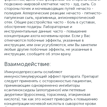
подкожно-жировой клетчатки: часто - зуд, сыпь. Со
стороны почек и мочевыводящих путей: нечасто -
полиурия. Аллергические реакции: нечасто - пятнисто-
папулезная сыпь, крапивница, ангионевротический
отек. Общие расстройства: часто - боль в суставах,
обострение подагры. Лабораторные и
инструментальные данные: часто - повышение
концентрации азота мочевины крови. Если у Вас
отмечаются побочные эффекты, указанные в
инструкции, или они усугубляются, или Вы заметили
любые другие побочные эффекты, не указанные в
инструкции, сообщите об этом врачу.
Взаимодействие:
Иммунодепрессанты ослабляют
иммуностимулирующий эффект препарата. Препарат
следует применять с осторожностью пациентам,
принимающим одновременно ингибиторы
ксантиноксидазы (аллопуринол) или петлевые
диуретики (фуросемид, торасемид, этакриновая
кислота), так как это может приводить к повышению
концентрации мочевой кислоты в сыворотке крови.