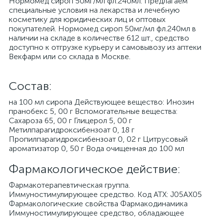
Нормомед сироп 50мг/мл фл.240мл. Предлагаем
специальные условия на лекарства и лечебную
косметику для юридических лиц и оптовых
покупателей. Нормомед сироп 50мг/мл фл.240мл в
наличии на складе в количестве 612 шт., средство
доступно к отгрузке курьеру и самовывозу из аптеки
Векфарм или со склада в Москве.
Cостав:
на 100 мл сиропа Действующее вещество: Инозин
пранобекс 5, 00 г Вспомогательные вещества:
Сахароза 65, 00 г Глицерол 5, 00 г
Метилпарагидроксибензоат 0, 18 г
Пропилпарагидроксибензоат 0, 02 г Цитрусовый
ароматизатор 0, 50 г Вода очищенная до 100 мл
Фармакологическое действие:
Фармакотерапевтическая группа.
Иммуностимулирующее средство. Код АТХ: J05AX05
Фармакологические свойства Фармакодинамика
Иммуностимулирующее средство, обладающее