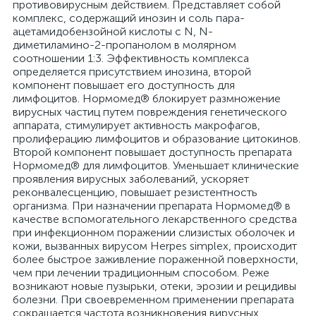
противовирусным действием. Представляет собой
комплекс, содержащий инозин и соль пара-
ацетамидобензойной кислоты с N, N-
диметиламино-2-пропанолом в молярном
соотношении 1:3. Эффективность комплекса
определяется присутствием инозина, второй
компонент повышает его доступность для
лимфоцитов. Нормомед® блокирует размножение
вирусных частиц путем повреждения генетического
аппарата, стимулирует активность макрофагов,
пролиферацию лимфоцитов и образование цитокинов.
Второй компонент повышает доступность препарата
Нормомед® для лимфоцитов. Уменьшает клинические
проявления вирусных заболеваний, ускоряет
реконвалесценцию, повышает резистентность
организма. При назначении препарата Нормомед® в
качестве вспомогательного лекарственного средства
при инфекционном поражении слизистых оболочек и
кожи, вызванных вирусом Herpes simplex, происходит
более быстрое заживление пораженной поверхности,
чем при лечении традиционным способом. Реже
возникают новые пузырьки, отеки, эрозии и рецидивы
болезни. При своевременном применении препарата
сокращается частота возникновения вирусных