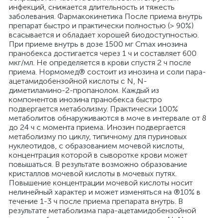
инфекций, снижается длительность и тяжесть
заболевания. Фармакокинетика После приема внутрь
препарат быстро и практически полностью (> 90%)
всасывается и обладает хорошей биодоступностью.
При приеме внутрь в дозе 1500 мг Cmax инозина
пранобекса достигается через 1 ч и составляет 600
мкг/мл. Не определяется в крови спустя 2 ч после
приема. Нормомед® состоит из инозина и соли пара-
ацетамидобензойной кислоты с N, N-
диметиламино-2-пропанолом. Каждый из
компонентов инозина пранобекса быстро
подвергается метаболизму. Практически 100%
метаболитов обнаруживаются в моче в интервале от 8
до 24 ч с момента приема. Инозин подвергается
метаболизму по циклу, типичному для пуриновых
нуклеотидов, с образованием мочевой кислоты,
концентрация которой в сыворотке крови может
повышаться. В результате возможно образование
кристаллов мочевой кислоты в мочевых путях.
Повышение концентрации мочевой кислоты носит
нелинейный характер и может изменяться на ®10% в
течение 1-3 ч после приема препарата внутрь. В
результате метаболизма пара-ацетамидобензойной