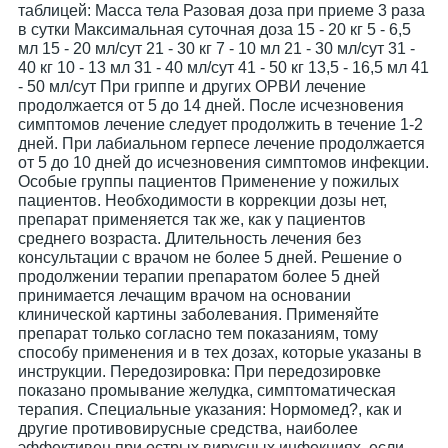
таблицей: Масса тела Разовая доза при приеме 3 раза
в сутки Максимальная суточная доза 15 - 20 кг 5 - 6,5
мл 15 - 20 мл/сут 21 - 30 кг 7 - 10 мл 21 - 30 мл/сут 31 -
40 кг 10 - 13 мл 31 - 40 мл/сут 41 - 50 кг 13,5 - 16,5 мл 41
- 50 мл/сут При гриппе и других ОРВИ лечение
продолжается от 5 до 14 дней. После исчезновения
симптомов лечение следует продолжить в течение 1-2
дней. При лабиальном герпесе лечение продолжается
от 5 до 10 дней до исчезновения симптомов инфекции.
Особые группы пациентов Применение у пожилых
пациентов. Необходимости в коррекции дозы нет,
препарат применяется так же, как у пациентов
среднего возраста. Длительность лечения без
консультации с врачом не более 5 дней. Решение о
продолжении терапии препаратом более 5 дней
принимается лечащим врачом на основании
клинической картины заболевания. Применяйте
препарат только согласно тем показаниям, тому
способу применения и в тех дозах, которые указаны в
инструкции. Передозировка: При передозировке
показано промывание желудка, симптоматическая
терапия. Специальные указания: Нормомед?, как и
другие противовирусные средства, наиболее
эффективен при острых вирусных инфекциях, если