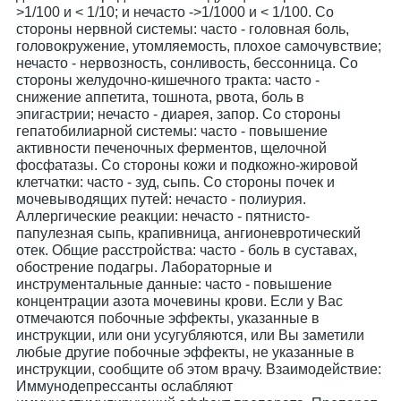
>1/100 и < 1/10; и нечасто ->1/1000 и < 1/100. Со
стороны нервной системы: часто - головная боль,
головокружение, утомляемость, плохое самочувствие;
нечасто - нервозность, сонливость, бессонница. Со
стороны желудочно-кишечного тракта: часто -
снижение аппетита, тошнота, рвота, боль в
эпигастрии; нечасто - диарея, запор. Со стороны
гепатобилиарной системы: часто - повышение
активности печеночных ферментов, щелочной
фосфатазы. Со стороны кожи и подкожно-жировой
клетчатки: часто - зуд, сыпь. Со стороны почек и
мочевыводящих путей: нечасто - полиурия.
Аллергические реакции: нечасто - пятнисто-
папулезная сыпь, крапивница, ангионевротический
отек. Общие расстройства: часто - боль в суставах,
обострение подагры. Лабораторные и
инструментальные данные: часто - повышение
концентрации азота мочевины крови. Если у Вас
отмечаются побочные эффекты, указанные в
инструкции, или они усугубляются, или Вы заметили
любые другие побочные эффекты, не указанные в
инструкции, сообщите об этом врачу. Взаимодействие:
Иммунодепрессанты ослабляют