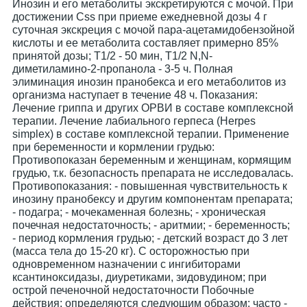
Инозин и его метаболиты экскретируются с мочой. При
достижении Css при приеме ежедневной дозы 4 г
суточная экскреция с мочой пара-ацетамидобензойной
кислоты и ее метаболита составляет примерно 85%
принятой дозы; T1/2 - 50 мин, T1/2 N,N-
диметиламино-2-пропанола - 3-5 ч. Полная
элиминация инозин пранобекса и его метаболитов из
организма наступает в течение 48 ч. Показания:
Лечение гриппа и других ОРВИ в составе комплексной
терапии. Лечение лабиального герпеса (Herpes
simplex) в составе комплексной терапии. Применение
при беременности и кормлении грудью:
Противопоказан беременным и женщинам, кормящим
грудью, т.к. безопасность препарата не исследовалась.
Противопоказания: - повышенная чувствительность к
инозину пранобексу и другим компонентам препарата;
- подагра; - мочекаменная болезнь; - хроническая
почечная недостаточность; - аритмии; - беременность;
- период кормления грудью; - детский возраст до 3 лет
(масса тела до 15-20 кг). С осторожностью при
одновременном назначении с ингибиторами
ксантиноксидазы, диуретиками, зидовудином; при
острой печеночной недостаточности Побочные
действия: определяются следующим образом: часто -