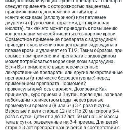
иммуностимулирующий эффект препарата. Препарат
следует применять с осторожностью пациентам,
принимающим одновременно ингибиторы
ксантиноксидазы (аллопуринол) или петлевые
диуретики (фуросемид, торасемид, этакриновая
кислота), так как это может приводить к повышению
концентрации мочевой кислоты в сыворотке крови.
Совместное применение препарата с зидовудином
приводит к увеличению концентрации зидовудина в
плазме крови и удлиняет его Т1/2. Таким образом, при
совместном применении препарата с зидовудином
может потребоваться коррекция дозы зидовудина.
Если Вы применяете вышеперечисленные
лекарственные препараты или другие лекарственные
препараты (в том числе безрецептурные) перед
применением препарата Нормомед?
проконсультируйтесь с врачом. Дозировка: Как
принимать, курс приема и Внутрь, после еды, запивая
небольшим количеством воды, через равные
промежутки времени (8 или 6 ч) 3-4 раза в сутки.
Взрослые и дети старше 12 лет: По 20 мл сиропа 3-4
раза в сутки. Дети от 3 до 12 лет: 50 мг на 1 кг массы
тела в сутки, разделенные на 3-4 приема. Для детей
старше 3 лет препарат назначается в соответствии с