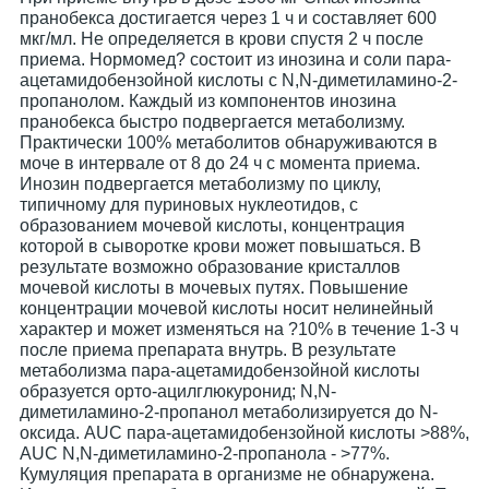
пранобекса достигается через 1 ч и составляет 600
мкг/мл. Не определяется в крови спустя 2 ч после
приема. Нормомед? состоит из инозина и соли пара-
ацетамидобензойной кислоты с N,N-диметиламино-2-
пропанолом. Каждый из компонентов инозина
пранобекса быстро подвергается метаболизму.
Практически 100% метаболитов обнаруживаются в
моче в интервале от 8 до 24 ч с момента приема.
Инозин подвергается метаболизму по циклу,
типичному для пуриновых нуклеотидов, с
образованием мочевой кислоты, концентрация
которой в сыворотке крови может повышаться. В
результате возможно образование кристаллов
мочевой кислоты в мочевых путях. Повышение
концентрации мочевой кислоты носит нелинейный
характер и может изменяться на ?10% в течение 1-3 ч
после приема препарата внутрь. В результате
метаболизма пара-ацетамидобензойной кислоты
образуется орто-ацилглюкуронид; N,N-
диметиламино-2-пропанол метаболизируется до N-
оксида. AUC пара-ацетамидобензойной кислоты >88%,
AUC N,N-диметиламино-2-пропанола - >77%.
Кумуляция препарата в организме не обнаружена.