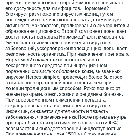
присутствием инозина, второй компонент повышает
его доступность для лимфоцитов. Нормомед?
блокирует размножение вирусных частиц путем
повреждения генетического аппарата, стимулирует
активность макрофагов, пролиферацию лимфоцитов и
образование цитокинов. Второй компонент повышает
доступность препарата Нормомед? для лимфоцитов.
Уменьшает клинические проявления вирусных
заболеваний, ускоряет реконвалесценцию, повышает
резистентность организма. При назначении препарата
Нормомед? в качестве вспомогательного
лекарственного средства при инфекционном
поражении слизистых оболочек и кожи, вызванных
вирусом Herpes simplex, происходит более быстрое
заживление пораженной поверхности, чем при
лечении традиционным способом. Реже возникают
новые пузырьки, отеки, эрозии и рецидивы болезни.
При своевременном применении препарата
сокращается частота возникновения вирусных
инфекций, снижается длительность и тяжесть
заболевания. Фармакокинетика После приема внутрь
препарат быстро и практически полностью (>90%)
всасывается и обладает хорошей биодоступностью.
При приеме внутрь в дозе 1500 мг Cmax инозина