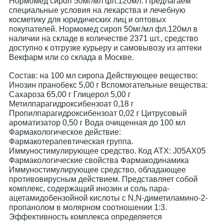
Нормомед сироп 50мг/мл фл.120мл. Предлагаем
специальные условия на лекарства и лечебную
косметику для юридических лиц и оптовых
покупателей. Нормомед сироп 50мг/мл фл.120мл в
наличии на складе в количестве 2371 шт., средство
доступно к отгрузке курьеру и самовывозу из аптеки
Векфарм или со склада в Москве.
Cостав: на 100 мл сиропа Действующее вещество:
Инозин пранобекс 5,00 г Вспомогательные вещества:
Сахароза 65,00 г Глицерол 5,00 г
Метилпарагидроксибензоат 0,18 г
Пропилпарагидроксибензоат 0,02 г Цитрусовый
ароматизатор 0,50 г Вода очищенная до 100 мл
Фармакологическое действие:
Фармакотерапевтическая группа.
Иммуностимулирующее средство. Код АТХ: J05AX05
Фармакологические свойства Фармакодинамика
Иммуностимулирующее средство, обладающее
противовирусным действием. Представляет собой
комплекс, содержащий инозин и соль пара-
ацетамидобензойной кислоты с N,N-диметиламино-2-
пропанолом в молярном соотношении 1:3.
Эффективность комплекса определяется