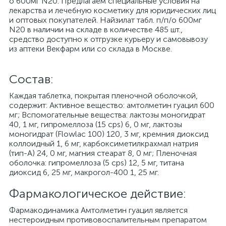
о 600мг N20. Предлагаем специальные условия на
лекарства и лечебную косметику для юридических лиц
и оптовых покупателей. Найзилат табл. п/п/о 600мг
N20 в наличии на складе в количестве 485 шт.,
средство доступно к отгрузке курьеру и самовывозу
из аптеки Векфарм или со склада в Москве.
Cостав:
Каждая таблетка, покрытая пленочной оболочкой,
содержит: Активное вещество: амтолметин гуацил 600
мг; Вспомогательные вещества: лактозы моногидрат
40, 1 мг, гипромеллоза (15 cps) 6, 0 мг, лактозы
моногидрат (Flowlac 100) 120, 3 мг, кремния диоксид
коллоидный 1, 6 мг, карбоксиметилкрахмал натрия
(тип-А) 24, 0 мг, магния стеарат 8, 0 мг; Пленочная
оболочка: гипромеллоза (5 срs) 12, 5 мг, титана
диоксид 6, 25 мг, макрогол-400 1, 25 мг.
Фармакологическое действие:
Фармакодинамика Амтолметин гуацил является
нестероидным противовоспалительным препаратом