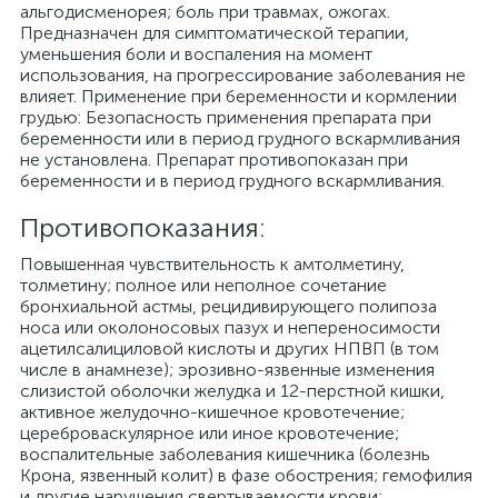
альгодисменорея; боль при травмах, ожогах.
Предназначен для симптоматической терапии,
уменьшения боли и воспаления на момент
использования, на прогрессирование заболевания не
влияет. Применение при беременности и кормлении
грудью: Безопасность применения препарата при
беременности или в период грудного вскармливания
не установлена. Препарат противопоказан при
беременности и в период грудного вскармливания.
Противопоказания:
Повышенная чувствительность к амтолметину,
толметину; полное или неполное сочетание
бронхиальной астмы, рецидивирующего полипоза
носа или околоносовых пазух и непереносимости
ацетилсалициловой кислоты и других НПВП (в том
числе в анамнезе); эрозивно-язвенные изменения
слизистой оболочки желудка и 12-перстной кишки,
активное желудочно-кишечное кровотечение;
цереброваскулярное или иное кровотечение;
воспалительные заболевания кишечника (болезнь
Крона, язвенный колит) в фазе обострения; гемофилия
и другие нарушения свертываемости крови;