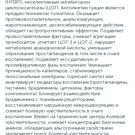
(НПВП), неселективным ингибитором
циклооксигеназы (ЦОГ). Амтолметин гуацил является
предшественником толметина. Оказывает
противовоспалительное, анальгезирующее,
жаропонижающее, десенсибилизирующее действие,
обладает гастропротективным эффектом. Подавляет
провоспалительные факторы, снижает агрегацию
тромбоцитов; угнетает ЦОГ-1 и ЦОГ-2, нарушает
метаболизм арахидоновой кислоты, уменьшает
образование простагландинов (в том числе в очаге
воспаления), подавляет экссудативную и
пролиферативную фазы воспаления. Уменьшает
проницаемость капилляров; стабилизирует
лизосомальные мембраны; тормозит синтез или
инактивирует медиаторы воспаления (простагландины,
гистамин, брадикинины, цитокины, факторы
комплемента). Блокирует взаимодействие
брадикинина с тканевыми рецепторами,
восстанавливает нарушенную микроциркуляцию и
снижает болевую чувствительность в очаге
воспаления. Влияет на таламические центры болевой
чувствительности; снижает концентрацию биогенных
аминов, обладающих альгогенными свойствами;
увеличивает порог болевой чувствительности