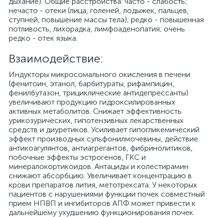
дыхание). Общие расстройства: часто - слабость;
нечасто - отеки (лица, голеней, лодыжек, пальцев,
ступней, повышение массы тела); редко - повышенная
потливость, лихорадка, лимфоаденопатия; очень
редко - отек языка.
Взаимодействие:
Индукторы микросомального окисления в печени
(фенитоин, этанол, барбитураты, рифампицин,
фенилбутазон, трициклические антидепрессанты)
увеличивают продукцию гидроксилированных
активных метаболитов. Снижает эффективность
урикозурических, гипотензивных лекарственных
средств и диуретиков. Усиливает гипогликемический
эффект производных сульфонилмочевины, действие
антикоагулянтов, антиагрегантов, фибринолитиков,
побочные эффекты эстрогенов, ГКС и
минералокортикоидов. Антациды и колестирамин
снижают абсорбцию. Увеличивает концентрацию в
крови препаратов лития, метотрексата. У некоторых
пациентов с нарушениями функции почек совместный
прием НПВП и ингибиторов АПФ может привести к
дальнейшему ухудшению функционирования почек.