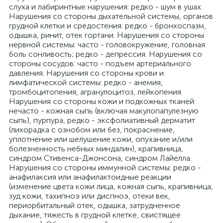
слуха и лабиринтные нарушения: редко - шум в ушах.
Нарушения со стороны дыхательной системы, органов
грудной клетки и средостения: редко - бронхоспазм,
одышка, ринит, отек гортани. Нарушения со стороны
нервной системы: часто - головокружение, головная
боль сонливость; редко - депрессия. Нарушения со
стороны сосудов: часто - подъем артериального
давления. Нарушения со стороны крови и
лимфатической системы: редко - анемия,
тромбоцитопения, агранулоцитоз, лейкопения.
Нарушения со стороны кожи и подкожных тканей:
нечасто - кожная сыпь (включая макулопапулезную
сыпь), пурпура, редко - эксфолиативный дерматит
(лихорадка с ознобом или без, покраснение,
уплотнение или шелушение кожи, опухание и/или
болезненность небных миндалин), крапивница,
синдром Стивенса-Джонсона, синдром Лайелла.
Нарушения со стороны иммунной системы: редко -
анафилаксия или анафилактоидные реакции
(изменение цвета кожи лица, кожная сыпь, крапивница,
зуд кожи, тахипноэ или диспноэ, отеки век,
периорбитальный отек, одышка, затрудненное
дыхание, тяжесть в грудной клетке, свистящее