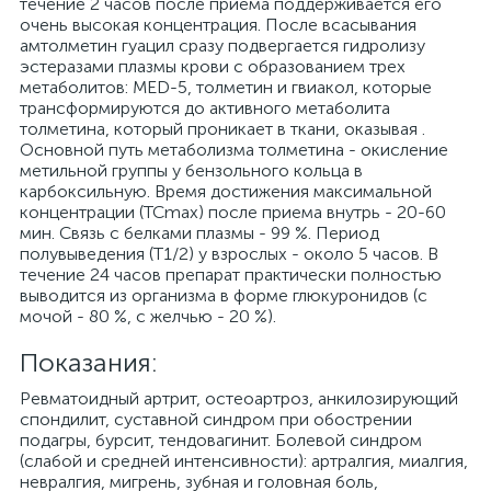
течение 2 часов после приема поддерживается его
очень высокая концентрация. После всасывания
амтолметин гуацил сразу подвергается гидролизу
эстеразами плазмы крови с образованием трех
метаболитов: MED-5, толметин и гвиакол, которые
трансформируются до активного метаболита
толметина, который проникает в ткани, оказывая .
Основной путь метаболизма толметина - окисление
метильной группы у бензольного кольца в
карбоксильную. Время достижения максимальной
концентрации (TCmax) после приема внутрь - 20-60
мин. Связь с белками плазмы - 99 %. Период
полувыведения (T1/2) у взрослых - около 5 часов. В
течение 24 часов препарат практически полностью
выводится из организма в форме глюкуронидов (с
мочой - 80 %, с желчью - 20 %).
Показания:
Ревматоидный артрит, остеоартроз, анкилозирующий
спондилит, суставной синдром при обострении
подагры, бурсит, тендовагинит. Болевой синдром
(слабой и средней интенсивности): артралгия, миалгия,
невралгия, мигрень, зубная и головная боль,