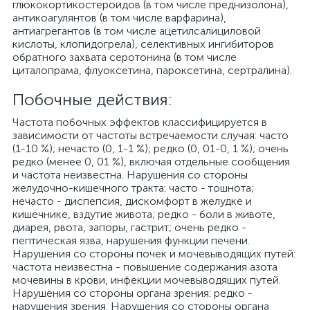
глюкокортикостероидов (в том числе преднизолона),
антикоагулянтов (в том числе варфарина),
антиагрегантов (в том числе ацетилсалициловой
кислоты, клопидогрела), селективных ингибиторов
обратного захвата серотонина (в том числе
циталопрама, флуоксетина, пароксетина, сертралина).
Побочные действия:
Частота побочных эффектов классифицируется в
зависимости от частоты встречаемости случая: часто
(1-10 %); нечасто (0, 1-1 %); редко (0, 01-0, 1 %); очень
редко (менее 0, 01 %), включая отдельные сообщения
и частота неизвестна. Нарушения со стороны
желудочно-кишечного тракта: часто - тошнота;
нечасто - диспепсия, дискомфорт в желудке и
кишечнике, вздутие живота; редко - боли в животе,
диарея, рвота, запоры, гастрит; очень редко -
пептическая язва, нарушения функции печени.
Нарушения со стороны почек и мочевыводящих путей:
частота неизвестна - повышение содержания азота
мочевины в крови, инфекции мочевыводящих путей.
Нарушения со стороны органа зрения: редко -
нарушения зрения. Нарушения со стороны органа