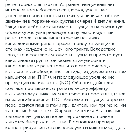
рецепторного аппарата. Устраняет или уменьшает
интенсивность болевого синдрома, уменьшает
утреннюю скованность и отеки, увеличивает объем
движений в пораженных суставах через 4 дня лечения.
Защитное действие амтолметин гуацила на слизистую
оболочку желудка реализуется путем стимуляции
рецепторов капсаицина (также их называют
ваниллоидными рецепторами), присутствующих в
стенках желудочно-кишечного тракта. Вследствие
того, что в составе амтолметин гуацила присутствует
ванилиновая группа, он может стимулировать
капсаициновые рецепторы, что в свою очередь
вызывает высвобождение пептида, кодируемого геном
кальцитонина (ПКГК), и последующее увеличение
продукции оксида азота (NO). Оба этих действия
создают противовес отрицательному эффекту,
вызываемому снижением количества простагландинов
из-за ингибирования ЦОГ. Амтолметин гуацил хорошо
переносился пациентами при длительном применении
(в течение 6 месяцев). Фармакокинетика Всасывание
амтолметин гуацила после перорального приема
является быстрым и полным. В основном препарат
концентрируется в стенках желудка и кишечника, где в