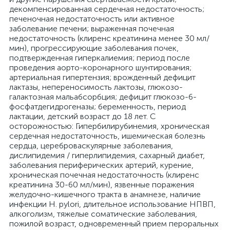
декомпенсированная сердечная недостаточность;
печеночная недостаточность или активное
заболевание печени; выраженная почечная
недостаточность (клиренс креатинина менее 30 мл/
мин), прогрессирующие заболевания почек,
подтвержденная гиперкалиемия; период после
проведения аорто-коронарного шунтирования;
артериальная гипертензия; врожденный дефицит
лактазы, непереносимость лактозы, глюкозо-
галактозная мальабсорбция; дефицит глюкозо-6-
фосфатдегидрогеназы; беременность, период
лактации, детский возраст до 18 лет. С
осторожностью: Гипербилирубинемия, хроническая
сердечная недостаточность, ишемическая болезнь
сердца, цереброваскулярные заболевания,
дислипидемия / гиперлипидемия, сахарный диабет,
заболевания периферических артерий, курение,
хроническая почечная недостаточность (клиренс
креатинина 30-60 мл/мин), язвенные поражения
желудочно-кишечного тракта в анамнезе, наличие
инфекции Н. pуlori, длительное использование НПВП,
алкоголизм, тяжелые соматические заболевания,
пожилой возраст, одновременный прием пероральных