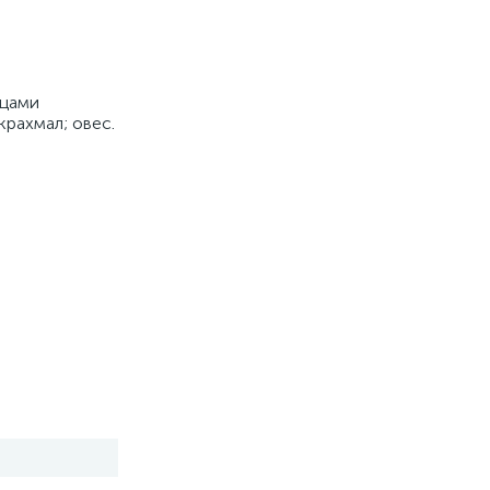
ьцами
крахмал; овес.