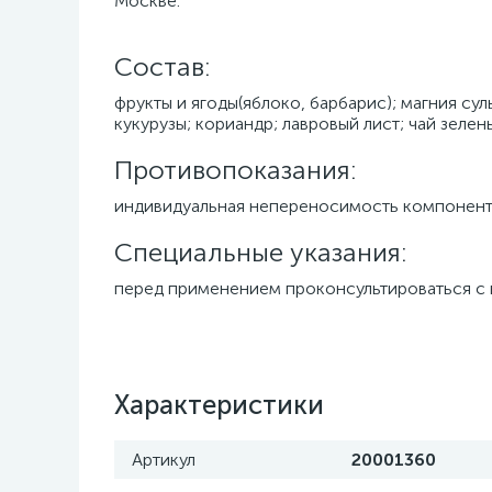
Москве.
Cостав:
фрукты и ягоды(яблоко, барбарис); магния сул
кукурузы; кориандр; лавровый лист; чай зелен
Противопоказания:
индивидуальная непереносимость компонен
Специальные указания:
перед применением проконсультироваться с
Характеристики
Артикул
20001360