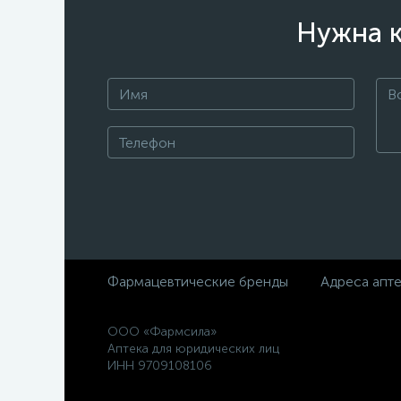
Нужна к
Фармацевтические бренды
Адреса апт
ООО «Фармсила»
Аптека для юридических лиц
ИНН 9709108106