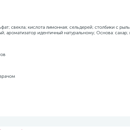
ьфат; свекла; кислота лимонная; сельдерей; столбики с рыл
ый; ароматизатор идентичный натуральному; Основа: сахар; 
тов
 врачом