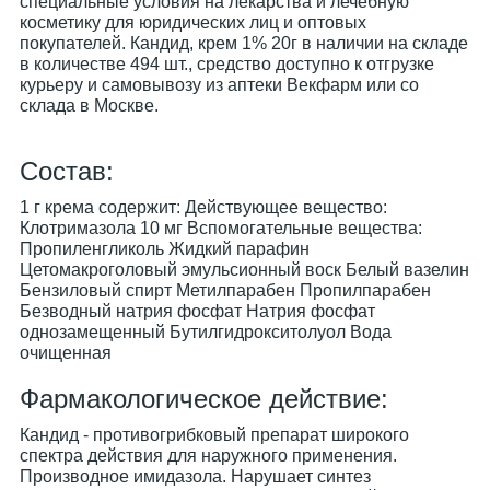
специальные условия на лекарства и лечебную
косметику для юридических лиц и оптовых
покупателей. Кандид, крем 1% 20г в наличии на складе
в количестве 494 шт., средство доступно к отгрузке
курьеру и самовывозу из аптеки Векфарм или со
склада в Москве.
Cостав:
1 г крема содержит: Действующее вещество:
Клотримазола 10 мг Вспомогательные вещества:
Пропиленгликоль Жидкий парафин
Цетомакроголовый эмульсионный воск Белый вазелин
Бензиловый спирт Метилпарабен Пропилпарабен
Безводный натрия фосфат Натрия фосфат
однозамещенный Бутилгидрокситолуол Вода
очищенная
Фармакологическое действие:
Кандид - противогрибковый препарат широкого
спектра действия для наружного применения.
Производное имидазола. Нарушает синтез