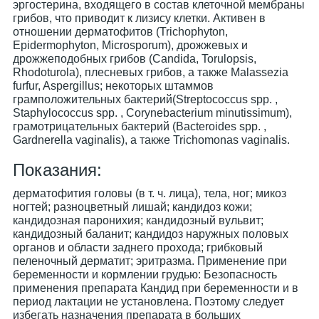
эргостерина, входящего в состав клеточной мембраны
грибов, что приводит к лизису клетки. Активен в
отношении дерматофитов (Trichophyton,
Epidermophyton, Microsporum), дрожжевых и
дрожжеподобных грибов (Candida, Torulopsis,
Rhodoturola), плесневых грибов, а также Malassezia
furfur, Aspergillus; некоторых штаммов
грамположительных бактерий(Streptococcus spp. ,
Staphylococcus spp. , Corynebacterium minutissimum),
грамотрицательных бактерий (Bacteroides spp. ,
Gardnerella vaginalis), а также Trichomonas vaginalis.
Показания:
дерматофития головы (в т. ч. лица), тела, ног; микоз
ногтей; разноцветный лишай; кандидоз кожи;
кандидозная паронихия; кандидозный вульвит;
кандидозный баланит; кандидоз наружных половых
органов и области заднего прохода; грибковый
пеленочный дерматит; эритразма. Применение при
беременности и кормлении грудью: Безопасность
применения препарата Кандид при беременности и в
период лактации не установлена. Поэтому следует
избегать назначения препарата в больших