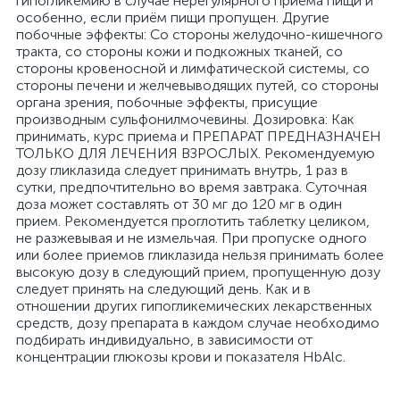
гипогликемию в случае нерегулярного приёма пищи и
особенно, если приём пищи пропущен. Другие
побочные эффекты: Со стороны желудочно-кишечного
тракта, со стороны кожи и подкожных тканей, со
стороны кровеносной и лимфатической системы, со
стороны печени и желчевыводящих путей, со стороны
органа зрения, побочные эффекты, присущие
производным сульфонилмочевины. Дозировка: Как
принимать, курс приема и ПРЕПАРАТ ПРЕДНАЗНАЧЕН
ТОЛЬКО ДЛЯ ЛЕЧЕНИЯ ВЗРОСЛЫХ. Рекомендуемую
дозу гликлазида следует принимать внутрь, 1 раз в
сутки, предпочтительно во время завтрака. Суточная
доза может составлять от 30 мг до 120 мг в один
прием. Рекомендуется проглотить таблетку целиком,
не разжевывая и не измельчая. При пропуске одного
или более приемов гликлазида нельзя принимать более
высокую дозу в следующий прием, пропущенную дозу
следует принять на следующий день. Как и в
отношении других гипогликемических лекарственных
средств, дозу препарата в каждом случае необходимо
подбирать индивидуально, в зависимости от
концентрации глюкозы крови и показателя HbAlc.