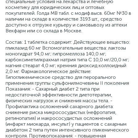
специальные условия на лекарства и лечебную
косметику для юридических лиц и оптовых
покупателей. Голда МВ табл. с модиф.высв. 60мг №30 в
наличии на складе в количестве 3193 шт., средство
доступно к отгрузке курьеру и самовывозу из аптеки
Векфарм или со склада в Москве.
Cостав: 1 таблетка содержит: Действующее вещество:
гликлазид 60 мг Вспомогательные вещества: лактозы
моногидрат 94,0 мг; гипромеллоза 140,0 мг;
карбоксиметилкрахмал натрия типа С 10,0 мг/20,0 мг;
магния стеарат 4,0 мг; кремния диоксид коллоидный
2,0 мг. Фармакологическое действие:
Гипогликемическое средство для перорального
применения группы сульфонилмочевины II поколения
Показания: - Сахарный диабет 2 типа при
недостаточной эффективности диетотерапии,
физических нагрузок и снижения массы тела. -
Профилактика осложнений сахарного диабета:
снижение риска микрососудистых (нефропатия,
ретинопатия) и макрососудистых осложнений
(инфаркт миокарда, инсульт) у пациентов с сахарным
диабетом 2 типа путем интенсивного гликемического
контроля. Противопоказания: - повышенная