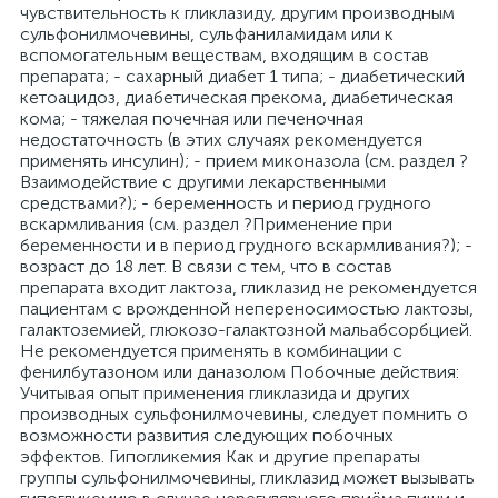
чувствительность к гликлазиду, другим производным
сульфонилмочевины, сульфаниламидам или к
вспомогательным веществам, входящим в состав
препарата; - сахарный диабет 1 типа; - диабетический
кетоацидоз, диабетическая прекома, диабетическая
кома; - тяжелая почечная или печеночная
недостаточность (в этих случаях рекомендуется
применять инсулин); - прием миконазола (см. раздел ?
Взаимодействие с другими лекарственными
средствами?); - беременность и период грудного
вскармливания (см. раздел ?Применение при
беременности и в период грудного вскармливания?); -
возраст до 18 лет. В связи с тем, что в состав
препарата входит лактоза, гликлазид не рекомендуется
пациентам с врожденной непереносимостью лактозы,
галактоземией, глюкозо-галактозной мальабсорбцией.
Не рекомендуется применять в комбинации с
фенилбутазоном или даназолом Побочные действия:
Учитывая опыт применения гликлазида и других
производных сульфонилмочевины, следует помнить о
возможности развития следующих побочных
эффектов. Гипогликемия Как и другие препараты
группы сульфонилмочевины, гликлазид может вызывать