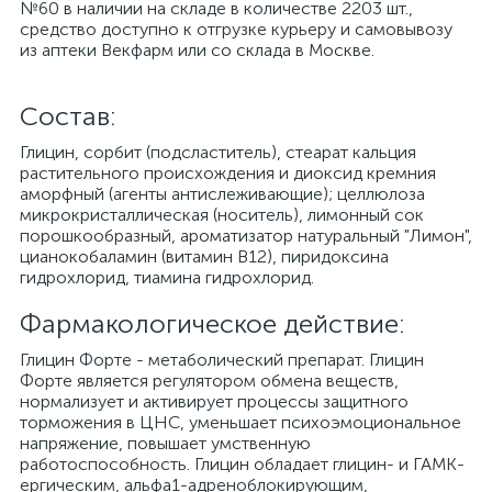
№60 в наличии на складе в количестве 2203 шт.,
средство доступно к отгрузке курьеру и самовывозу
из аптеки Векфарм или со склада в Москве.
Cостав:
Глицин, сорбит (подсластитель), стеарат кальция
растительного происхождения и диоксид кремния
аморфный (агенты антислеживающие); целлюлоза
микрокристаллическая (носитель), лимонный сок
порошкообразный, ароматизатор натуральный "Лимон",
цианокобаламин (витамин В12), пиридоксина
гидрохлорид, тиамина гидрохлорид.
Фармакологическое действие:
Глицин Форте - метаболический препарат. Глицин
Форте является регулятором обмена веществ,
нормализует и активирует процессы защитного
торможения в ЦНС, уменьшает психоэмоциональное
напряжение, повышает умственную
работоспособность. Глицин обладает глицин- и ГАМК-
ергическим, альфа1-адреноблокирующим,