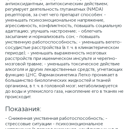
антиоксидантным, антитоксическим действием;
регулирует деятельность глутаматных (NMDA)
рецепторов, за счет чего препарат способен: -
уменьшать психоэмоциональное напряжение,
агрессивность, конфликтность, повышать социальную
адаптацию; улучшать настроение; - облегчать
засыпание и нормализовать сон; - повышать
умственную работоспособность; - уменьшать вегето-
сосудистые расстройства (в т. ч. в климактерическом
периоде); - уменьшать выраженность мозговых
расстройств при ишемическом инсульте и черепно-
мозговой травме; - уменьшать токсическое действие
алкоголя и других лекарственных средств, угнетающих
функцию ЦНС. Фармакокинетика Легко проникает в
большинство биологических жидкостей и тканей
организма, в т. ч. в головной мозг; метаболизируется
до воды и углекислого газа, накопление его в тканях не
происходит.
Показания:
- Сниженная умственная работоспособность; -
стрессовые ситуации - психоэмоциональное