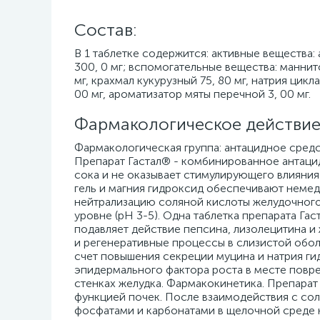
Cостав:
В 1 таблетке содержится: активные вещества:
300, 0 мг; вспомогательные вещества: маннито
мг, крахмал кукурузный 75, 80 мг, натрия циклам
00 мг, ароматизатор мяты перечной 3, 00 мг.
Фармакологическое действие
Фармакологическая группа: антацидное сред
Препарат Гастал® - комбинированное антаци
сока и не оказывает стимулирующего влияни
гель и магния гидроксид обеспечивают немед
нейтрализацию соляной кислоты желудочного
уровне (pН 3-5). Одна таблетка препарата Га
подавляет действие пепсина, лизолецитина и
и регенеративные процессы в слизистой обо
счет повышения секреции муцина и натрия ги
эпидермального фактора роста в месте повр
стенках желудка. Фармакокинетика. Препарат
функцией почек. После взаимодействия с со
фосфатами и карбонатами в щелочной среде к