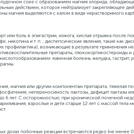
желудочном соке с образованием магния хлорида, обладающ
льным действием, которое нейтрализует закрепляющее де
ны магния выделяются с калом в виде нерастворимого кар
рт или боль в эпигастрии, изжога, кислая отрыжка после п
е, никотина и т. п. ; диспепсические явления, такие как ди
и их профилактика), возникающие в результате применения н
тивовоспалительные препараты, глюкокортикостероиды и др
слотообразованием: язвенная болезнь желудка, гастрит, 
рагмы.
ия, магния или другим компонентам препарата; тяжелая п
фосфатемия; непереносимость лактозы, дефицит лактазы ил
 до 6 лет. С осторожностью: при хронической почечной не
армливания, взрослые и дети старше 12 лет с массой тела ме
ст.
х дозах побочные реакции встречаются редко (не менее 0,