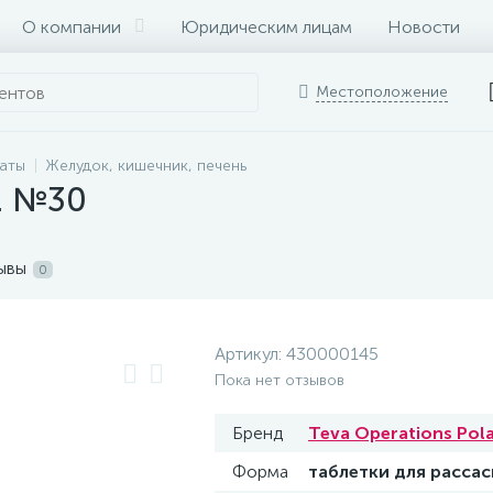
О компании
Юридическим лицам
Новости
Местоположение
раты
Желудок, кишечник, печень
с. №30
ывы
0
Артикул:
430000145
Пока нет отзывов
Бренд
Teva Operations Pola
Форма
таблетки для расса