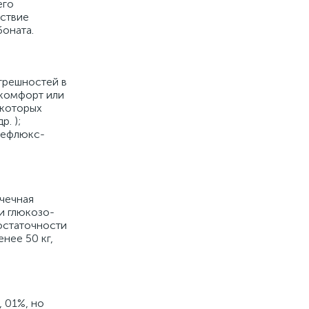
его
йствие
боната.
огрешностей в
скомфорт или
екоторых
. );
рефлюкс-
очечная
и глюкозо-
достаточности
нее 50 кг,
 01%, но