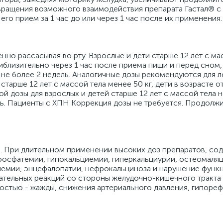
твращения возможного взаимодействия препарата Гастал® с
о прием за 1 час до или через 1 час после их применения.
нно рассасывая во рту. Взрослые и дети старше 12 лет с ма
риблизительно через 1 час после приема пищи и перед сном,
 не более 2 недель. Аналогичные дозы рекомендуются для л
тарше 12 лет с массой тела менее 50 кг, дети в возрасте от
 дозы для взрослых и детей старше 12 лет с массой тела не
ь. Пациенты с ХПН Коррекция дозы не требуется. Продолж
. При длительном применении высоких доз препаратов, со
фосфатемии, гипокальциемии, гиперкальциурии, остеомаляц
емии, энцефалопатии, нефрокальциноза и нарушение функц
тельных реакций со стороны желудочно-кишечного тракта (
ностью - жажды, снижения артериального давления, гипореф