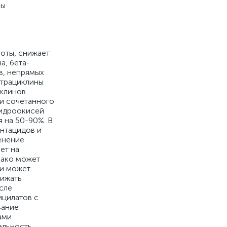
ны
оты, снижает
а, бета-
в, непрямых
етрациклины
иклинов
и сочетанного
гидроокисей
 на 50-90%. В
нтацидов и
енение
ет на
нако может
ми может
нижать
сле
ицилатов с
вание
ами
ельность