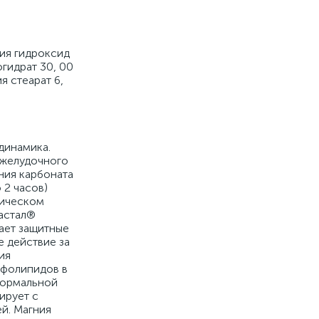
ния гидроксид
огидрат 30, 00
ия стеарат 6,
динамика.
 желудочного
ния карбоната
 2 часов)
гическом
Гастал®
вает защитные
 действие за
ия
сфолипидов в
 нормальной
ирует с
й. Магния