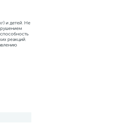
) и детей. Не
нарушением
а способность
их реакций.
равлению