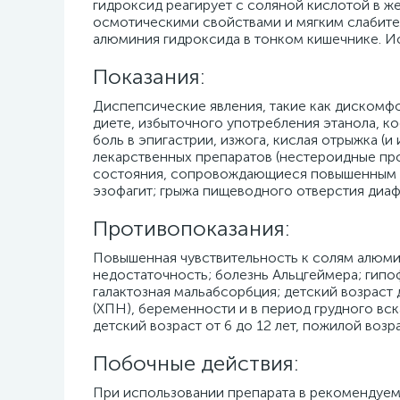
гидроксид реагирует с соляной кислотой в 
осмотическими свойствами и мягким слабите
алюминия гидроксида в тонком кишечнике. Ио
Показания:
Диспепсические явления, такие как дискомфо
диете, избыточного употребления этанола, коф
боль в эпигастрии, изжога, кислая отрыжка (
лекарственных препаратов (нестероидные про
состояния, сопровождающиеся повышенным ки
эзофагит; грыжа пищеводного отверстия диаф
Противопоказания:
Повышенная чувствительность к солям алюмин
недостаточность; болезнь Альцгеймера; гипо
галактозная мальабсорбция; детский возраст
(ХПН), беременности и в период грудного вск
детский возраст от 6 до 12 лет, пожилой возра
Побочные действия:
При использовании препарата в рекомендуемы