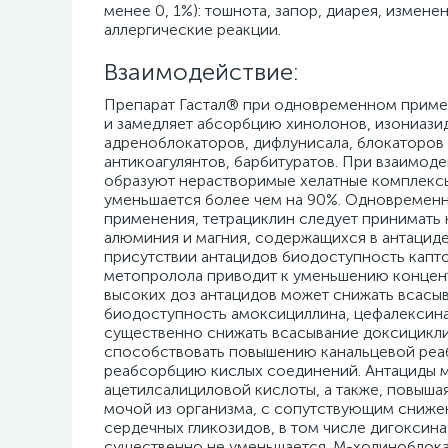
менее 0, 1%): тошнота, запор, диарея, изме
аллергические реакции.
Взаимодействие:
Препарат Гастал® при одновременном примен
и замедляет абсорбцию хинолонов, изониазид
адреноблокаторов, дифлунисала, блокаторов
антикоагулянтов, барбитуратов. При взаимоде
образуют нерастворимые хелатные комплексы;
уменьшается более чем на 90%. Одновремен
применения, тетрациклин следует принимать н
алюминия и магния, содержащихся в антацид
присутствии антацидов биодоступность капт
метопролола приводит к уменьшению концен
высоких доз антацидов может снижать всасыв
биодоступность амоксициллина, цефалексина
существенно снижать всасывание доксицикли
способствовать повышению канальцевой реаб
реабсорбцию кислых соединений. Антациды мо
ацетилсалициловой кислоты, а также, повыша
мочой из организма, с сопутствующим сниже
сердечных гликозидов, в том числе дигоксин
существенно не уменьшается. М-холиноблока