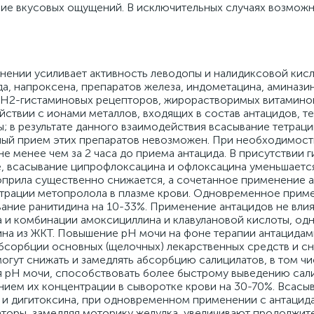
нение вкусовых ощущений. В исключительных случаях возмож
ении усиливает активность леводопы и налидиксовой кисл
а, напроксена, препаратов железа, индометацина, аминазин
 H2-гистаминовых рецепторов, жирорастворимых витамино
йствии с ионами металлов, входящих в состав антацидов, т
 в результате данного взаимодействия всасывание тетрац
ный прием этих препаратов невозможен. При необходимост
е менее чем за 2 часа до приема антацида. В присутствии 
е, всасывание ципрофлоксацина и офлоксацина уменьшается
оприла существенно снижается, а сочетанное применение а
трации метопролола в плазме крови. Одновременное прим
ание ранитидина на 10-33%. Применение антацидов не влия
 и комбинации амоксициллина и клавулановой кислоты, од
на из ЖКТ. Повышение рН мочи на фоне терапии антацида
сорбции основных (щелочных) лекарственных средств и с
гут снижать и замедлять абсорбцию салицилатов, в том чи
я рН мочи, способствовать более быстрому выведению сал
нием их концентрации в сыворотке крови на 30-70%. Всасы
а и дигитоксина, при одновременном применении с антацид
торы, замедляя моторику желудка, увеличивают продолжит