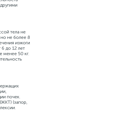
 другими
ссой тела не
 но не более 8
ечения изжоги
 6 до 12 лет
 менее 50 кг.
ительность
держащих
ии,
ии почек.
ЖКТ) (запор,
лексии.