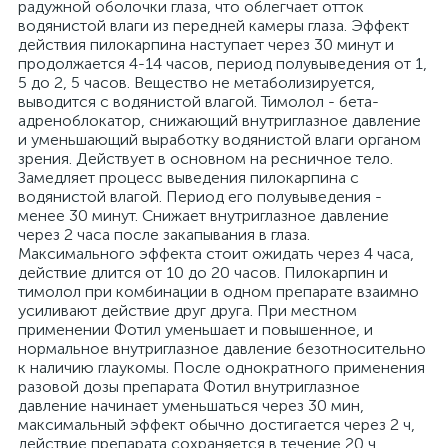
радужной оболочки глаза, что облегчает отток
водянистой влаги из передней камеры глаза. Эффект
действия пилокарпина наступает через 30 минут и
продолжается 4-14 часов, период полувыведения от 1,
5 до 2, 5 часов. Вещество не метаболизируется,
выводится с водянистой влагой. Тимолол - бета-
адреноблокатор, снижающий внутриглазное давление
и уменьшающий выработку водянистой влаги органом
зрения. Действует в основном на ресничное тело.
Замедляет процесс выведения пилокарпина с
водянистой влагой. Период его полувыведения -
менее 30 минут. Снижает внутриглазное давление
через 2 часа после закапывания в глаза.
Максимального эффекта стоит ожидать через 4 часа,
действие длится от 10 до 20 часов. Пилокарпин и
тимолол при комбинации в одном препарате взаимно
усиливают действие друг друга. При местном
применении Фотил уменьшает и повышенное, и
нормальное внутриглазное давление безотносительно
к наличию глаукомы. После однократного применения
разовой дозы препарата Фотил внутриглазное
давление начинает уменьшаться через 30 мин,
максимальный эффект обычно достигается через 2 ч,
действие препарата сохраняется в течение 20 ч.