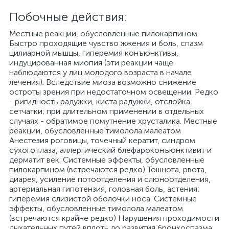
Побочные действия:
Местные реакции, обусловленные пилокарпином
Быстро проходящие чувство жжения и боль, спазм
цилиарной мышцы, гиперемия конъюнктивы,
индуцированная миопия (эти реакции чаще
наблюдаются у лиц молодого возраста в начале
лечения). Вследствие миоза возможно снижение
остроты зрения при недостаточном освещении. Редко
- ригидность радужки, киста радужки, отслойка
сетчатки; при длительном применении в отдельных
случаях - обратимое помутнение хрусталика. Местные
реакции, обусловленные тимолола малеатом
Анестезия роговицы, точечный кератит, синдром
сухого глаза, аллергический блефароконъюнктивит и
дерматит век. Системные эффекты, обусловленные
пилокарпином (встречаются редко) Тошнота, рвота,
диарея, усиление потоотделения и слюноотделения,
артериальная гипотензия, головная боль, астения;
гиперемия слизистой оболочки носа. Системные
эффекты, обусловленные тимолола малеатом
(встречаются крайне редко) Нарушения проходимости
дыхательных путей вплоть до развития бронхоспазма,