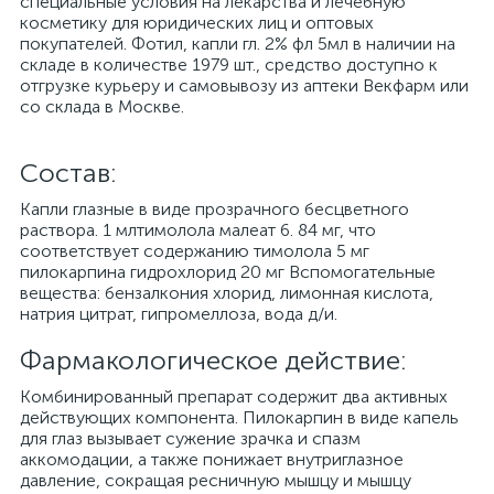
специальные условия на лекарства и лечебную
косметику для юридических лиц и оптовых
покупателей. Фотил, капли гл. 2% фл 5мл в наличии на
складе в количестве 1979 шт., средство доступно к
отгрузке курьеру и самовывозу из аптеки Векфарм или
со склада в Москве.
Cостав:
Капли глазные в виде прозрачного бесцветного
раствора. 1 млтимолола малеат 6. 84 мг, что
соответствует содержанию тимолола 5 мг
пилокарпина гидрохлорид 20 мг Вспомогательные
вещества: бензалкония хлорид, лимонная кислота,
натрия цитрат, гипромеллоза, вода д/и.
Фармакологическое действие:
Комбинированный препарат содержит два активных
действующих компонента. Пилокарпин в виде капель
для глаз вызывает сужение зрачка и спазм
аккомодации, а также понижает внутриглазное
давление, сокращая ресничную мышцу и мышцу