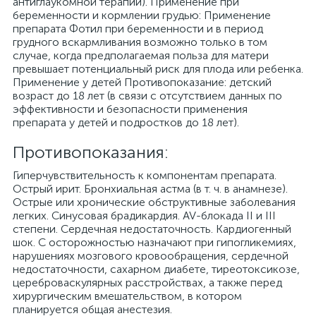
антиглаукомной терапии). Применение при
беременности и кормлении грудью: Применение
препарата Фотил при беременности и в период
грудного вскармливания возможно только в том
случае, когда предполагаемая польза для матери
превышает потенциальный риск для плода или ребенка.
Применение у детей Противопоказание: детский
возраст до 18 лет (в связи с отсутствием данных по
эффективности и безопасности применения
препарата у детей и подростков до 18 лет).
Противопоказания:
Гиперчувствительность к компонентам препарата.
Острый ирит. Бронхиальная астма (в т. ч. в анамнезе).
Острые или хронические обструктивные заболевания
легких. Синусовая брадикардия. AV-блокада II и III
степени. Сердечная недостаточность. Кардиогенный
шок. С осторожностью назначают при гипогликемиях,
нарушениях мозгового кровообращения, сердечной
недостаточности, сахарном диабете, тиреотоксикозе,
цереброваскулярных расстройствах, а также перед
хирургическим вмешательством, в котором
планируется общая анестезия.