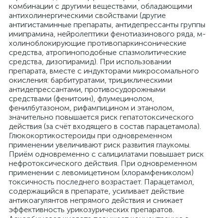
комбинации с другими веществами, обладающими
антихолинергическими свойствами (другие
антигистаминные препараты, антидепрессанты группы
имипрамина, нейролептики фенотиазинового ряда, м-
холиноблокирующие противопаркинсонические
средства, атропиноподобные спазмолитические
средства, дизопирамид). При использовании
препарата, вместе с индукторами микросомального
окисления: барбитуратами, трициклическими
антидепрессантами, противосудорожными
средствами (фенитоин), флумецинолом,
фенилбутазоном, рифампицином и этанолом,
значительно повышается риск гепатотоксического
действия (за счёт входящего в состав парацетамола).
Глюкокортикостероиды при одновременном
применении увеличивают риск развития глаукомы.
Приём одновременно с салицилатами повышает риск
нефротоксического действия. При одновременном
применении с левомицетином (хлорамфениколом)
токсичность последнего возрастает. Парацетамол,
содержащийся в препарате, усиливает действие
антикоагулянтов непрямого действия и снижает
эффективность урикозурических препаратов.