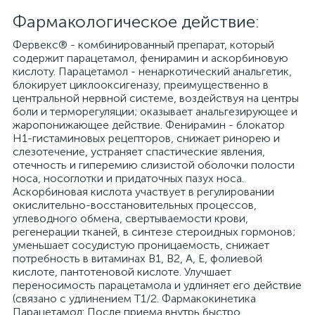
Фармакологическое действие:
Фервекс® - комбинированный препарат, который
содержит парацетамол, фенирамин и аскорбиновую
кислоту. Парацетамол - ненаркотический анальгетик,
блокирует циклооксигеназу, преимущественно в
центральной нервной системе, воздействуя на центры
боли и терморегуляции; оказывает анальгезирующее и
жаропонижающее действие. Фенирамин - блокатор
H1-гистаминовых рецепторов, снижает ринорею и
слезотечение, устраняет спастические явления,
отечность и гиперемию слизистой оболочки полости
носа, носоглотки и придаточных пазух носа.
Аскорбиновая кислота участвует в регулировании
окислительно-восстановительных процессов,
углеводного обмена, свертываемости крови,
регенерации тканей, в синтезе стероидных гормонов;
уменьшает сосудистую проницаемость, снижает
потребность в витаминах B1, В2, А, Е, фолиевой
кислоте, пантотеновой кислоте. Улучшает
переносимость парацетамола и удлиняет его действие
(связано с удлинением Т1/2. Фармакокинетика
Парацетамол: После приема внутрь быстро