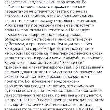
лекарствами, содержащими парацетамол. Во
избежание токсического поражения печени
парацетамол не следует сочетать с приемом
алкогольных напитков, а также принимать лицам,
склонным к хроническому потреблению алкоголя.
Риск развития повреждений печени возрастает у
больных с алкогольным гепатозом. Не следует
применять одновременно с препаратами,
обладающими снотворным и анксиолитическим
действием, а при нарушении функции почек без
консультации с врачом. При длительном приеме
необходим контроль картины периферической крови,
уровня глюкозы в крови и моче, билирубина, мочевой
кислоты в плазме, активности "печеночных"
трансаминаз и лактатдегидрогеназы). При превышении
рекомендованных доз и при длительном применении
может появиться психическая зависимость от
препарата. Во избежание передозировки
парацетамола следует убедиться, что суммарная
суточная доза парацетамола, содержащегося во всех
лекарственных препаратах, принимаемых пациентом,
не превышает 4 г. В состав препарата входит маннитол
и аспартам (источник фенилаланина); в составе
ароматизатора содержится декстроза. ВЛИЯНИЕ НА