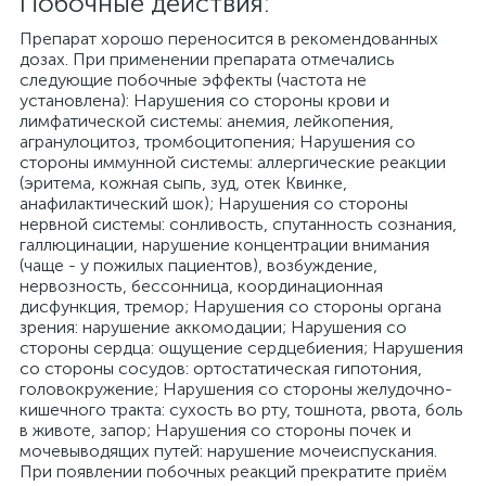
Побочные действия:
Препарат хорошо переносится в рекомендованных
дозах. При применении препарата отмечались
следующие побочные эффекты (частота не
установлена): Нарушения со стороны крови и
лимфатической системы: анемия, лейкопения,
агранулоцитоз, тромбоцитопения; Нарушения со
стороны иммунной системы: аллергические реакции
(эритема, кожная сыпь, зуд, отек Квинке,
анафилактический шок); Нарушения со стороны
нервной системы: сонливость, спутанность сознания,
галлюцинации, нарушение концентрации внимания
(чаще - у пожилых пациентов), возбуждение,
нервозность, бессонница, координационная
дисфункция, тремор; Нарушения со стороны органа
зрения: нарушение аккомодации; Нарушения со
стороны сердца: ощущение сердцебиения; Нарушения
со стороны сосудов: ортостатическая гипотония,
головокружение; Нарушения со стороны желудочно-
кишечного тракта: сухость во рту, тошнота, рвота, боль
в животе, запор; Нарушения со стороны почек и
мочевыводящих путей: нарушение мочеиспускания.
При появлении побочных реакций прекратите приём