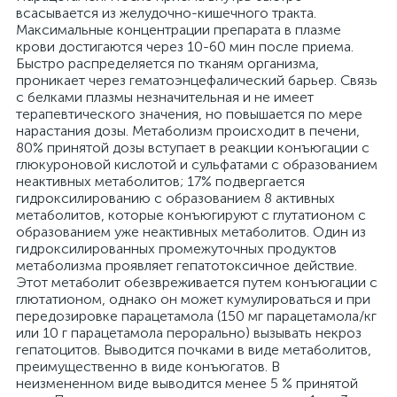
всасывается из желудочно-кишечного тракта.
Максимальные концентрации препарата в плазме
крови достигаются через 10-60 мин после приема.
Быстро распределяется по тканям организма,
проникает через гематоэнцефалический барьер. Связь
с белками плазмы незначительная и не имеет
терапевтического значения, но повышается по мере
нарастания дозы. Метаболизм происходит в печени,
80% принятой дозы вступает в реакции конъюгации с
глюкуроновой кислотой и сульфатами с образованием
неактивных метаболитов; 17% подвергается
гидроксилированию с образованием 8 активных
метаболитов, которые конъюгируют с глутатионом с
образованием уже неактивных метаболитов. Один из
гидроксилированных промежуточных продуктов
метаболизма проявляет гепатотоксичное действие.
Этот метаболит обезвреживается путем конъюгации с
глютатионом, однако он может кумулироваться и при
передозировке парацетамола (150 мг парацетамола/кг
или 10 г парацетамола перорально) вызывать некроз
гепатоцитов. Выводится почками в виде метаболитов,
преимущественно в виде конъюгатов. В
неизмененном виде выводится менее 5 % принятой