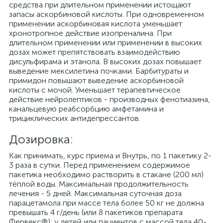
средства при длительном применении истощают
запасы аскорбиновой кислоты. При одновременном
применении аскорбиновая кислота уменьшает
хронотропное действие изопреналина. При
длительном применении или применении в высоких
дозах может препятствовать взаимодействию
дисульфирама и этанола. В высоких дозах повышает
выведение мексилетина почками. Барбитураты и
примидон повышают выведение аскорбиновой
кислоты с мочой. Уменьшает терапевтическое
действие нейролептиков - производных фенотиазина,
канальцевую реабсорбцию амфетамина и
трициклических антидепрессантов.
Дозировка:
Как принимать, курс приема и Внутрь, по 1 пакетику 2-
3 раза в сутки. Перед применением содержимое
пакетика необходимо растворить в стакане (200 мл)
тёплой воды. Максимальная продолжительность
лечения - 5 дней. Максимальная суточная доза
парацетамола при массе тела более 50 кг не должна
превышать 4 г/день (или 8 пакетиков препарата
Фервекс®); у детей или пациентов с массой тела 40-