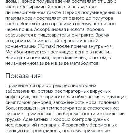
дозы. Период полувыведения составляет от 1 до 3
часов. Фенирамин: Хорошо всасывается в
пищеварительном тракте. Период полувыведения из
плазмы крови составляет от одного до полутора
часов. Выводится из организма преимущественно
через почки. Аскорбиновая кислота: Хорошо
всасывается в пищеварительном тракте. Время
создания максимальной терапевтической
концентрации (ТСmах) после приема внутрь -4 ч.
Метаболизируется преимущественно в печени.
Выводится почками, через кишечник, с потом, в
неизмененном виде и в виде метаболитов.
Показания:
Применяется при острых респираторных
заболеваниях, острых респираторных вирусных
инфекциях, ринофарингите для облегчения следующих
симптомов: ринорея, заложенность носа; головная
боль; повышенная температура тела; слезотечение;
чихание Применение при беременности и кормлении
грудью: Адекватных и хорошо контролируемых
исследований препарата Фервекс® у беременных
женщин не проводилось, поэтому применение