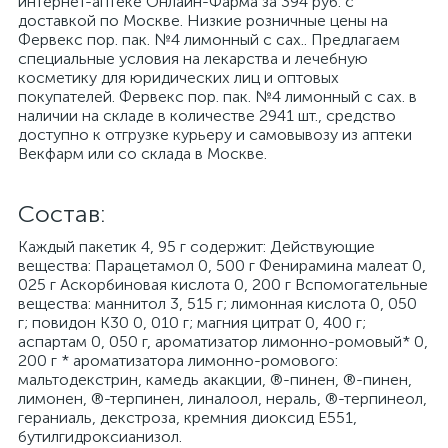
интернет-аптеке Онлайн-Фарма за 394 руб. с
доставкой по Москве. Низкие розничные цены на
Фервекс пор. пак. №4 лимонный с сах.. Предлагаем
специальные условия на лекарства и лечебную
косметику для юридических лиц и оптовых
покупателей. Фервекс пор. пак. №4 лимонный с сах. в
наличии на складе в количестве 2941 шт., средство
доступно к отгрузке курьеру и самовывозу из аптеки
Векфарм или со склада в Москве.
Cостав:
Каждый пакетик 4, 95 г содержит: Действующие
вещества: Парацетамол 0, 500 г Фенирамина малеат 0,
025 г Аскорбиновая кислота 0, 200 г Вспомогательные
вещества: маннитол 3, 515 г; лимонная кислота 0, 050
г; повидон К30 0, 010 г; магния цитрат 0, 400 г;
аспартам 0, 050 г, ароматизатор лимонно-ромовый* 0,
200 г * ароматизатора лимонно-ромового:
мальтодекстрин, камедь акакции, ®-пинен, ®-пинен,
лимонен, ®-терпинен, линалоол, нераль, ®-терпинеол,
гераниаль, декстроза, кремния диоксид Е551,
бутилгидроксианизол.