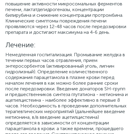
повышение активности микросомальных ферментов
печени, лактатдегидрогеназы, концентрации
билирубина и снижение концентрации протромбина.
Клинические симптомы повреждения печени
проявляются через 12-48 часов после передозировки
препарата и достигают максимума на 4-6 день.
Лечение:
Немедленная госпитализация. Промывание желудка в
течении первых часов отравления, прием
энтеросорбентов (активированный уголь, лигнин
гидролизный). Определение количественного
содержания парацетамола в плазме крови перед
началом лечения в как можно более ранние сроки
после передозировки. Введение донаторов SH-групп
и предшественников синтеза глутатиона - метионина и
ацетилцистеина - наиболее эффективно в первые 8
часов. Необходимость в проведении дополнительных
терапевтических мероприятий (дальнейшее введение
метионина, в/в введение ацетилцистеина)
определяется в зависимости от концентрации
парацетамола в крови. а также времени, прошедшего