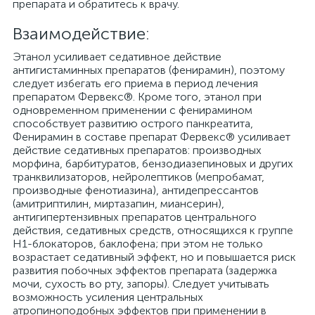
препарата и обратитесь к врачу.
Взаимодействие:
Этанол усиливает седативное действие
антигистаминных препаратов (фенирамин), поэтому
следует избегать его приема в период лечения
препаратом Фервекс®. Кроме того, этанол при
одновременном применении с фенирамином
способствует развитию острого панкреатита,
Фенирамин в составе препарат Фервекс® усиливает
действие седативных препаратов: производных
морфина, барбитуратов, бензодиазепиновых и других
транквилизаторов, нейролептиков (мепробамат,
производные фенотиазина), антидепрессантов
(амитриптилин, миртазапин, миансерин),
антигипертензивных препаратов центрального
действия, седативных средств, относящихся к группе
Н1-блокаторов, баклофена; при этом не только
возрастает седативный эффект, но и повышается риск
развития побочных эффектов препарата (задержка
мочи, сухость во рту, запоры). Следует учитывать
возможность усиления центральных
атропиноподобных эффектов при применении в