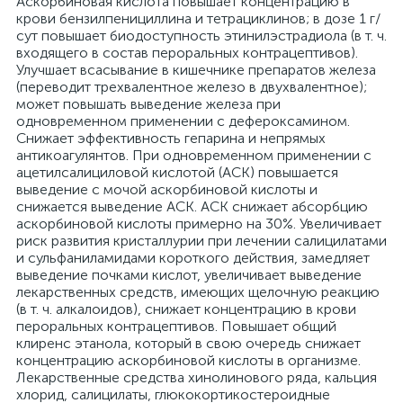
Аскорбиновая кислота повышает концентрацию в
крови бензилпенициллина и тетрациклинов; в дозе 1 г/
сут повышает биодоступность этинилэстрадиола (в т. ч.
входящего в состав пероральных контрацептивов).
Улучшает всасывание в кишечнике препаратов железа
(переводит трехвалентное железо в двухвалентное);
может повышать выведение железа при
одновременном применении с дефероксамином.
Снижает эффективность гепарина и непрямых
антикоагулянтов. При одновременном применении с
ацетилсалициловой кислотой (АСК) повышается
выведение с мочой аскорбиновой кислоты и
снижается выведение АСК. АСК снижает абсорбцию
аскорбиновой кислоты примерно на 30%. Увеличивает
риск развития кристаллурии при лечении салицилатами
и сульфаниламидами короткого действия, замедляет
выведение почками кислот, увеличивает выведение
лекарственных средств, имеющих щелочную реакцию
(в т. ч. алкалоидов), снижает концентрацию в крови
пероральных контрацептивов. Повышает общий
клиренс этанола, который в свою очередь снижает
концентрацию аскорбиновой кислоты в организме.
Лекарственные средства хинолинового ряда, кальция
хлорид, салицилаты, глюкокортикостероидные