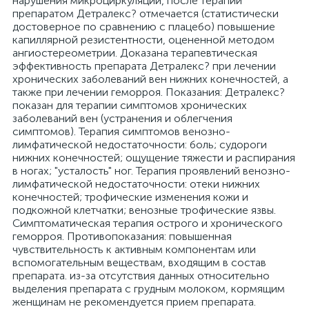
нарушения микроциркуляции, после терапии
препаратом Детралекс? отмечается (статистически
достоверное по сравнению с плацебо) повышение
капиллярной резистентности, оцененной методом
ангиостереометрии. Доказана терапевтическая
эффективность препарата Детралекс? при лечении
хронических заболеваний вен нижних конечностей, а
также при лечении геморроя. Показания: Детралекс?
показан для терапии симптомов хронических
заболеваний вен (устранения и облегчения
симптомов). Терапия симптомов венозно-
лимфатической недостаточности: боль; судороги
нижних конечностей; ощущение тяжести и распирания
в ногах; "усталость" ног. Терапия проявлений венозно-
лимфатической недостаточности: отеки нижних
конечностей; трофические изменения кожи и
подкожной клетчатки; венозные трофические язвы.
Симптоматическая терапия острого и хронического
геморроя. Противопоказания: повышенная
чувствительность к активным компонентам или
вспомогательным веществам, входящим в состав
препарата. из-за отсутствия данных относительно
выделения препарата с грудным молоком, кормящим
женщинам не рекомендуется прием препарата.