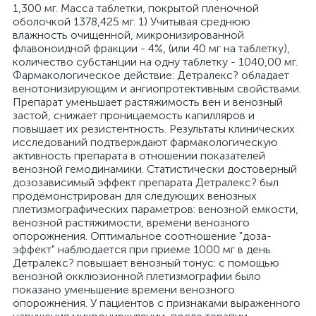
1,300 мг. Масса таблетки, покрытой пленочной
оболочкой 1378,425 мг. 1) Учитывая среднюю
влажность очищенной, микронизированной
флавоноидной фракции - 4%, (или 40 мг на таблетку),
количество субстанции на одну таблетку - 1040,00 мг.
Фармакологическое действие: Детралекс? обладает
венотонизирующим и ангиопротективным свойствами.
Препарат уменьшает растяжимость вен и венозный
застой, снижает проницаемость капилляров и
повышает их резистентность. Результаты клинических
исследований подтверждают фармакологическую
активность препарата в отношении показателей
венозной гемодинамики. Статистически достоверный
дозозависимый эффект препарата Детралекс? был
продемонстрирован для следующих венозных
плетизмографических параметров: венозной емкости,
венозной растяжимости, времени венозного
опорожнения. Оптимальное соотношение "доза-
эффект" наблюдается при приеме 1000 мг в день.
Детралекс? повышает венозный тонус: с помощью
венозной окклюзионной плетизмографии было
показано уменьшение времени венозного
опорожнения. У пациентов с признаками выраженного