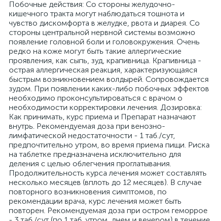
Побочные действия: Со стороны желудочно-
кишечного тракта могут наблюдаться тошнота и
чувство дискомфорта в желудке, рвота и диарея. Со
стороны центральной нервной системы возможно
появление головной боли и головокружения. Очень
редко на коже могут быть такие аллергические
проявления, как сыпь, зуд, крапивница. Крапивница -
острая аллергическая реакция, характеризующаяся
быстрым возникновением волдырей. Сопровождается
зудом. При появлении каких-либо побочных эффектов
необходимо проконсультироваться с врачом о
необходимости корректировки лечения. Дозировка:
Как принимать, курс приема и Препарат назначают
внутрь. Рекомендуемая доза при венозно-
лимфатической недостаточности - 1 таб./сут,
предпочтительно утром, во время приема пищи. Риска
на таблетке предназначена исключительно для
деления с целью облегчения проглатывания.
Продолжительность курса лечения может составлять
несколько месяцев (вплоть до 12 месяцев). В случае
повторного возникновения симптомов, по
рекомендации врача, курс лечения может быть
повторен. Рекомендуемая доза при остром геморрое
- 3 таб./сут (по 1 таб. утром, днем и вечером) в течение