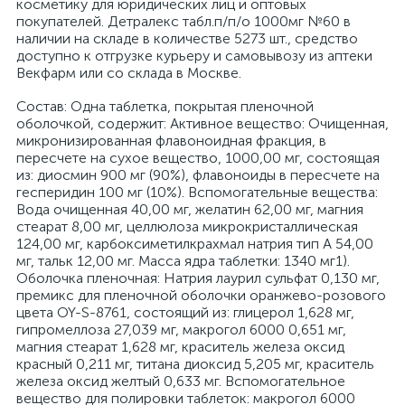
косметику для юридических лиц и оптовых
покупателей. Детралекс табл.п/п/о 1000мг №60 в
наличии на складе в количестве 5273 шт., средство
доступно к отгрузке курьеру и самовывозу из аптеки
Векфарм или со склада в Москве.
Cостав: Одна таблетка, покрытая пленочной
оболочкой, содержит: Активное вещество: Очищенная,
микронизированная флавоноидная фракция, в
пересчете на сухое вещество, 1000,00 мг, состоящая
из: диосмин 900 мг (90%), флавоноиды в пересчете на
гесперидин 100 мг (10%). Вспомогательные вещества:
Вода очищенная 40,00 мг, желатин 62,00 мг, магния
стеарат 8,00 мг, целлюлоза микрокристаллическая
124,00 мг, карбоксиметилкрахмал натрия тип А 54,00
мг, тальк 12,00 мг. Масса ядра таблетки: 1340 мг1).
Оболочка пленочная: Натрия лаурил сульфат 0,130 мг,
премикс для пленочной оболочки оранжево-розового
цвета OY-S-8761, состоящий из: глицерол 1,628 мг,
гипромеллоза 27,039 мг, макрогол 6000 0,651 мг,
магния стеарат 1,628 мг, краситель железа оксид
красный 0,211 мг, титана диоксид 5,205 мг, краситель
железа оксид желтый 0,633 мг. Вспомогательное
вещество для полировки таблеток: макрогол 6000