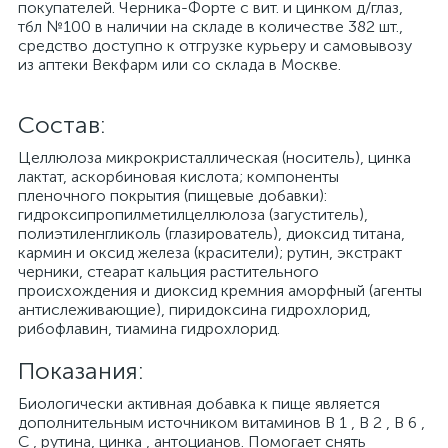
покупателей. Черника-Форте с вит. и цинком д/глаз,
тбл №100 в наличии на складе в количестве 382 шт.,
средство доступно к отгрузке курьеру и самовывозу
из аптеки Векфарм или со склада в Москве.
Cостав:
Целлюлоза микрокристаллическая (носитель), цинка
лактат, аскорбиновая кислота; компоненты
пленочного покрытия (пищевые добавки):
гидроксипропилметилцеллюлоза (загуститель),
полиэтиленгликоль (глазирователь), диоксид титана,
кармин и оксид железа (красители); рутин, экстракт
черники, стеарат кальция растительного
происхождения и диоксид кремния аморфный (агенты
антислеживающие), пиридоксина гидрохлорид,
рибофлавин, тиамина гидрохлорид.
Показания:
Биологически активная добавка к пище является
дополнительным источником витаминов В 1 , В 2 , В 6 ,
С , рутина, цинка , антоцианов. Помогает снять