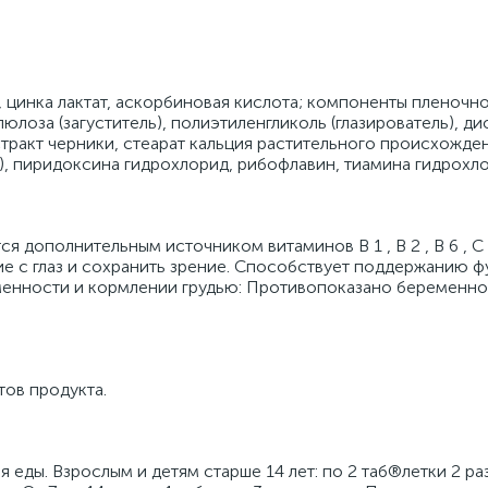
 цинка лактат, аскорбиновая кислота; компоненты пленочн
лоза (загуститель), полиэтиленгликоль (глазирователь), ди
кстракт черники, стеарат кальция растительного происхожде
, пиридоксина гидрохлорид, рибофлавин, тиамина гидрохло
я дополнительным источником витаминов В 1 , В 2 , В 6 , С 
ие с глаз и сохранить зрение. Способствует поддержанию 
менности и кормлении грудью: Противопоказано беременно
ов продукта.
я еды. Взрослым и детям старше 14 лет: по 2 таб®летки 2 раз