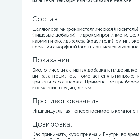
из аптеки Векфарм или со склада в Москве.
Cостав:
Целлюлоза микрокристаллическая (носитель),
(пищевые добавки): гидроксипропилметилцеллю
кармин и оксид железа (красители); рутин, э
кремния аморфный (агенты антислеживающие)
Показания:
Биологически активная добавка к пище являетс
цинка, антоцианов. Помогает снять напряжен
зрительного аппарата. Применение при бере
кормление грудью, детям.
Противопоказания:
Индивидуальная непереносимость компонент
Дозировка:
Как принимать, курс приема и Внутрь, во врем