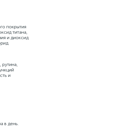
ого покрытия
оксид титана,
ния и диоксид
рид.
, рутина,
функций
сть и
а в день.