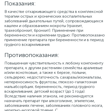
Показания:
В качестве отхаркивающего средства в комплексной
терапии острых и хронических воспалительных
заболеваний дыхательных путей, сопровождающихся
кашлем и образованием мокроты (трахеит,
трахеобронхит, бронхит). Применение при
беременности и кормлении грудью: Противопоказано
применение препарата при беременности и в период
грудного вскармливания.
Противопоказания:
Повышенная чувствительность к любому компоненту
препарата, к другим растениям семейства аралиевые
и/или яснотковые, а также к березе, полыни,
сельдерею; недостаточность сахаразы/изомальтазы,
непереносимость фруктозы, глюкозо-галактозная
мальабсорбция; беременность, период грудного
вскармливания; детский возраст (до 1 года).
Вследствие наличия этанола, не рекомендуется
назначать препарат при алкоголизме, эпилепсии,
заболеваниях печени, заболеваниях головного мозга,
черепно-мозговой травме. С