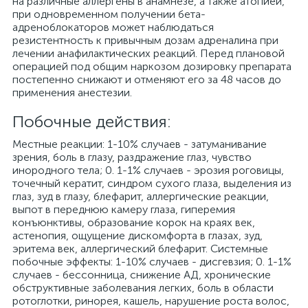
на различные аллергены в анамнезе, а также атопией,
при одновременном получении бета-
адреноблокаторов может наблюдаться
резистентность к привычным дозам адреналина при
лечении анафилактических реакций. Перед плановой
операцией под общим наркозом дозировку препарата
постепенно снижают и отменяют его за 48 часов до
применения анестезии.
Побочные действия:
Местные реакции: 1-10% случаев - затуманивание
зрения, боль в глазу, раздражение глаз, чувство
инородного тела; 0. 1-1% случаев - эрозия роговицы,
точечный кератит, синдром сухого глаза, выделения из
глаз, зуд в глазу, блефарит, аллергические реакции,
выпот в переднюю камеру глаза, гиперемия
конъюнктивы, образование корок на краях век,
астенопия, ощущение дискомфорта в глазах, зуд,
эритема век, аллергический блефарит. Системные
побочные эффекты: 1-10% случаев - дисгевзия; 0. 1-1%
случаев - бессонница, снижение АД, хронические
обструктивные заболевания легких, боль в области
ротоглотки, ринорея, кашель, нарушение роста волос,