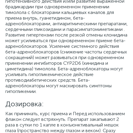
гипотензивного действия и/или развитие выраженной
брадикардии при одновременном применении
тимолола с блокаторами кальциевых каналов для
приема внутрь, гуанетидином, бета-
адреноблокаторами, антиаритмическими препаратами,
сердечными гликозидами и парасимпатомиметиками .
Развитие гипертензии после резкой отмены клонидина
может усиливаться при одновременном приеме бета-
адреноблокаторов. Усиление системного действия
бета-адреноблокаторов (снижение частоты сердечных
сокращений) может развиваться при одновременном
применении ингибиторов CYP2D6 (хинидина и
циметидина) тимолола. Бета-адреноблокаторы могут
усиливать гипогликемическое действие
противодиабетических средств. Бета-
адреноблокаторы могут маскировать симптомы
гипогликемии.
Дозировка:
Как принимать, курс приема и Перед использованием
флакон следует встряхнуть. Препарат закапывают 2
раза в сутки по 1 капле в конъюнктивальный мешок
глаза (пространство между глазом и веком). Сразу