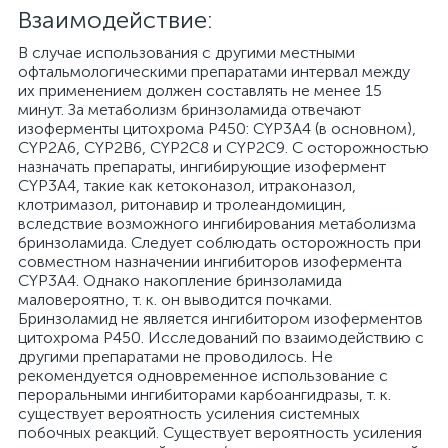
Взаимодействие:
В случае использования с другими местными
офтальмологическими препаратами интервал между
их применением должен составлять не менее 15
минут. За метаболизм бринзоламида отвечают
изоферменты цитохрома Р450: CYP3A4 (в основном),
CYP2A6, CYP2B6, CYP2C8 и CYP2C9. С осторожностью
назначать препараты, ингибирующие изофермент
CYP3A4, такие как кетоконазол, итраконазол,
клотримазол, ритонавир и тролеандомицин,
вследствие возможного ингибирования метаболизма
бринзоламида. Следует соблюдать осторожность при
совместном назначении ингибиторов изофермента
CYP3A4. Однако накопление бринзоламида
маловероятно, т. к. он выводится почками.
Бринзоламид не является ингибитором изоферментов
цитохрома Р450. Исследований по взаимодействию с
другими препаратами не проводилось. Не
рекомендуется одновременное использование с
пероральными ингибиторами карбоангидразы, т. к.
существует вероятность усиления системных
побочных реакций. Существует вероятность усиления