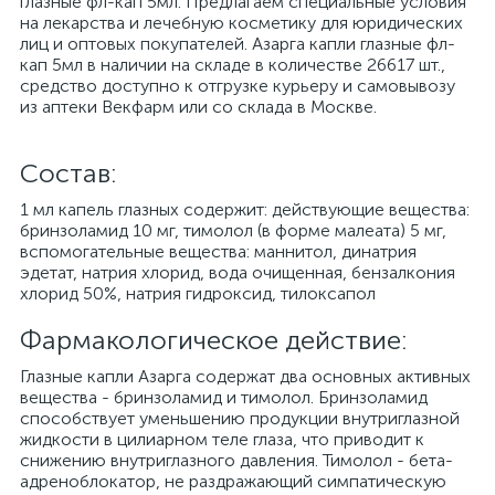
глазные фл-кап 5мл. Предлагаем специальные условия
на лекарства и лечебную косметику для юридических
лиц и оптовых покупателей. Азарга капли глазные фл-
кап 5мл в наличии на складе в количестве 26617 шт.,
средство доступно к отгрузке курьеру и самовывозу
из аптеки Векфарм или со склада в Москве.
Cостав:
1 мл капель глазных содержит: действующие вещества:
бринзоламид 10 мг, тимолол (в форме малеата) 5 мг,
вспомогательные вещества: маннитол, динатрия
эдетат, натрия хлорид, вода очищенная, бензалкония
хлорид 50%, натрия гидроксид, тилоксапол
Фармакологическое действие:
Глазные капли Азарга содержат два основных активных
вещества - бринзоламид и тимолол. Бринзоламид
способствует уменьшению продукции внутриглазной
жидкости в цилиарном теле глаза, что приводит к
снижению внутриглазного давления. Тимолол - бета-
адреноблокатор, не раздражающий симпатическую