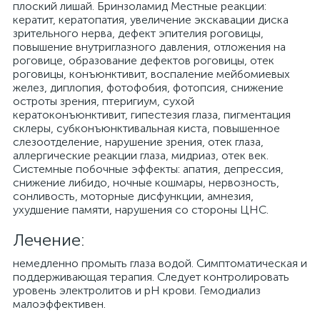
плоский лишай. Бринзоламид Местные реакции:
кератит, кератопатия, увеличение экскавации диска
зрительного нерва, дефект эпителия роговицы,
повышение внутриглазного давления, отложения на
роговице, образование дефектов роговицы, отек
роговицы, конъюнктивит, воспаление мейбомиевых
желез, диплопия, фотофобия, фотопсия, снижение
остроты зрения, птеригиум, сухой
кератоконъюнктивит, гипестезия глаза, пигментация
склеры, субконъюнктивальная киста, повышенное
слезоотделение, нарушение зрения, отек глаза,
аллергические реакции глаза, мидриаз, отек век.
Системные побочные эффекты: апатия, депрессия,
снижение либидо, ночные кошмары, нервозность,
сонливость, моторные дисфункции, амнезия,
ухудшение памяти, нарушения со стороны ЦНС.
Лечение:
немедленно промыть глаза водой. Симптоматическая и
поддерживающая терапия. Следует контролировать
уровень электролитов и рН крови. Гемодиализ
малоэффективен.