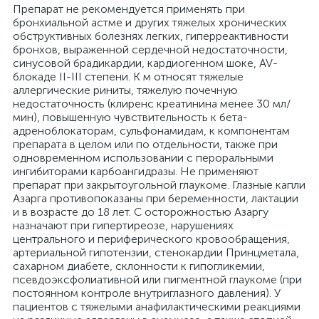
Препарат не рекомендуется применять при
бронхиальной астме и других тяжелых хронических
обструктивных болезнях легких, гиперреактивности
бронхов, выраженной сердечной недостаточности,
синусовой брадикардии, кардиогенном шоке, AV-
блокаде II-III степени. К м относят тяжелые
аллергические риниты, тяжелую почечную
недостаточность (клиренс креатинина менее 30 мл/
мин), повышенную чувствительность к бета-
адреноблокаторам, сульфонамидам, к компонентам
препарата в целом или по отдельности, также при
одновременном использовании с пероральными
ингибиторами карбоангидразы. Не применяют
препарат при закрытоугольной глаукоме. Глазные капли
Азарга противопоказаны при беременности, лактации
и в возрасте до 18 лет. С осторожностью Азаргу
назначают при гипертиреозе, нарушениях
центрального и периферического кровообращения,
артериальной гипотензии, стенокардии Принцметала,
сахарном диабете, склонности к гипогликемии,
псевдоэксфолиативной или пигментной глаукоме (при
постоянном контроле внутриглазного давления). У
пациентов с тяжелыми анафилактическими реакциями