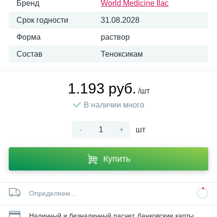
Бренд
World Medicine Ilac
Срок годности
31.08.2028
Форма
раствор
Состав
Теноксикам
1.193 руб.
/шт
В наличии много
-
+
шт
Купить
Определяем...
Наличный и безналичный расчет, банковские карты