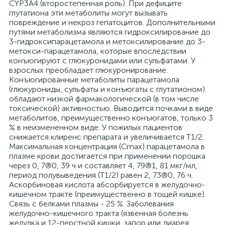
CYP3A4 (второстепенная роль). При дефиците
глутатиона эти метаболиты могут вызывать
повреждение и некроз гепатоцитов. Дополнительными
путями метаболизма являются гидроксилирование до
3-гидроксипарацетамола и метоксилирование до 3-
метокси-парацетамола, которые впоследствии
конъюгируют с глюкуронидами или сульфатами. У
взрослых преобладает глюкуронирование.
Конъюгированные метаболиты парацетамола
(глюкурониды, сульфаты и конъюгаты с глутатионом)
обладают низкой фармакологической (в том числе
токсической) активностью. Выводится почками в виде
метаболитов, преимущественно конъюгатов, только 3
% в неизмененном виде. У пожилых пациентов
снижается клиренс препарата и увеличивается T1/2.
Максимальная концентрация (Cmax) парацетамола в
плазме крови достигается при применении порошка
через 0, 7®0, 39 ч и составляет 4, 79®1, 81 мкг/мл,
период полувыведения (T1/2) равен 2, 73®0, 76 ч.
Аскорбиновая кислота абсорбируется в желудочно-
кишечном тракте (преимущественно в тощей кишке).
Связь с белками плазмы - 25 %. Заболевания
желудочно-кишечного тракта (язвенная болезнь
желудка и 12-перстной кишки, запор или диарея,