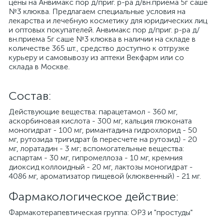
цены на Анвимакс пор д/приг. р-ра д/вн.приема 5г саше
№3 клюква. Предлагаем специальные условия на
лекарства и лечебную косметику для юридических лиц
и оптовых покупателей. Анвимакс пор д/приг. р-ра д/
вн.приема 5г саше №3 клюква в наличии на складе в
количестве 365 шт., средство доступно к отгрузке
курьеру и самовывозу из аптеки Векфарм или со
склада в Москве.
Cостав:
Действующие вещества: парацетамол - 360 мг,
аскорбиновая кислота - 300 мг, кальция глюконата
моногидрат - 100 мг, римантадина гидрохлорид - 50
мг, рутозида тригидрат (в пересчете на рутозид) - 20
мг, лоратадин - 3 мг; вспомогательные вещества:
аспартам - 30 мг, гипромеллоза - 10 мг, кремния
диоксид коллоидный - 20 мг, лактозы моногидрат -
4086 мг, ароматизатор пищевой (клюквенный) - 21 мг.
Фармакологическое действие:
Фармакотерапевтическая группа: ОРЗ и "простуды"