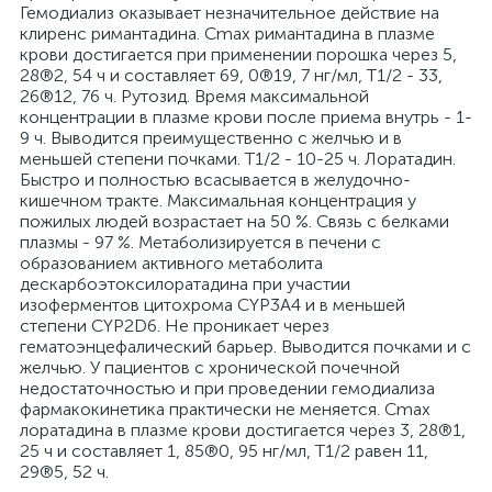
Гемодиализ оказывает незначительное действие на
клиренс римантадина. Cmax римантадина в плазме
крови достигается при применении порошка через 5,
28®2, 54 ч и составляет 69, 0®19, 7 нг/мл, T1/2 - 33,
26®12, 76 ч. Рутозид. Время максимальной
концентрации в плазме крови после приема внутрь - 1-
9 ч. Выводится преимущественно с желчью и в
меньшей степени почками. T1/2 - 10-25 ч. Лоратадин.
Быстро и полностью всасывается в желудочно-
кишечном тракте. Максимальная концентрация у
пожилых людей возрастает на 50 %. Связь с белками
плазмы - 97 %. Метаболизируется в печени с
образованием активного метаболита
дескарбоэтоксилоратадина при участии
изоферментов цитохрома CYP3A4 и в меньшей
степени CYP2D6. Не проникает через
гематоэнцефалический барьер. Выводится почками и с
желчью. У пациентов с хронической почечной
недостаточностью и при проведении гемодиализа
фармакокинетика практически не меняется. Cmax
лоратадина в плазме крови достигается через 3, 28®1,
25 ч и составляет 1, 85®0, 95 нг/мл, T1/2 равен 11,
29®5, 52 ч.