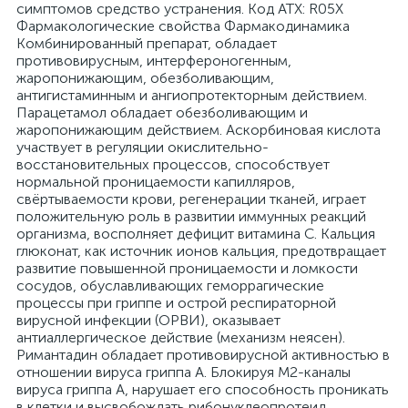
симптомов средство устранения. Код ATX: R05X
Фармакологические свойства Фармакодинамика
Комбинированный препарат, обладает
противовирусным, интерфероногенным,
жаропонижающим, обезболивающим,
антигистаминным и ангиопротекторным действием.
Парацетамол обладает обезболивающим и
жаропонижающим действием. Аскорбиновая кислота
участвует в регуляции окислительно-
восстановительных процессов, способствует
нормальной проницаемости капилляров,
свёртываемости крови, регенерации тканей, играет
положительную роль в развитии иммунных реакций
организма, восполняет дефицит витамина С. Кальция
глюконат, как источник ионов кальция, предотвращает
развитие повышенной проницаемости и ломкости
сосудов, обуславливающих геморрагические
процессы при гриппе и острой респираторной
вирусной инфекции (ОРВИ), оказывает
антиаллергическое действие (механизм неясен).
Римантадин обладает противовирусной активностью в
отношении вируса гриппа А. Блокируя М2-каналы
вируса гриппа А, нарушает его способность проникать
в клетки и высвобождать рибонуклеопротеид,