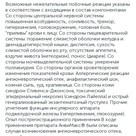
Возможные нежелательные побочные реакции указаны
в соответствии с входящими в состав компонентами.
Со стороны центральной нервной системы:
повышенная возбудимость, сонливость, тремор,
гиперкинезия, головокружение, головная боль,
"приливы" крови к лицу. Со стороны пищеварительной
системы: поражение слизистой оболочки желудка и
двенадцатиперстной кишки, диспепсия, сухость
слизистой оболочки во рту, отсутствие аппетита,
вздутие живота (метеоризм), понос (диарея). Со
стороны мочевыделительной системы: умеренная
поллакиурия. Со стороны органов кроветворения:
изменения показателей крови. Аллергические реакции:
ангионевротический отек, анафилактический шок,
кожная сыпь, зуд, крапивница. Со стороны кожи:
синдром Стивенса-Джонсона, токсический
эпидермальный некролиз (синдром Лайелла) и острый
генерализованный экзантематозный пустулез. Прочие:
угнетение функции инсулярного аппарата
поджелудочной железы (гипергликемия, глюкозурия).
Опыт пострегистрационного применения В ходе
применения препарата АнвиМакс® были описаны
случаи возникновения ангионевротического отека,