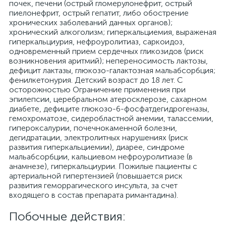
почек, печени (острый гломерулонефрит, острый
пиелонефрит, острый гепатит, либо обострение
хронических заболеваний данных органов);
хронический алкоголизм; гиперкальциемия, выраженая
гиперкальциурия, нефроуролитиаз, саркоидоз,
одновременный прием сердечных гликозидов (риск
возникновения аритмий); непереносимость лактозы,
дефицит лактазы, глюкозо-галактозная мальабсорбция;
фенилкетонурия. Детский возраст до 18 лет. С
осторожностью Ограничение применения при
эпилепсии, церебральном атеросклерозе, сахарном
диабете, дефиците глюкозо-6-фосфатдегидрогеназы,
гемохроматозе, сидеробластной анемии, талассемии,
гипероксалурии, почечнокаменной болезни,
дегидратации, электролитных нарушениях (риск
развития гиперкальциемии), диарее, синдроме
мальабсорбции, кальциевом нефроуролитиазе (в
анамнезе), гиперкальциурии. Пожилые пациенты с
артериальной гипертензией (повышается риск
развития геморрагического инсульта, за счет
входящего в состав препарата римантадина).
Побочные действия: