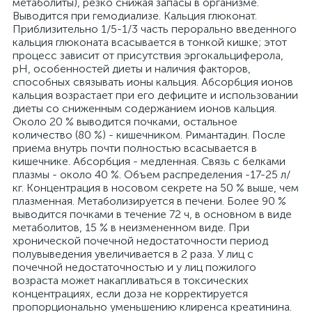
метаболиты), резко снижая запасы в организме.
Выводится при гемодиализе. Кальция глюконат.
Приблизительно 1/5-1/3 часть перорально введенного
кальция глюконата всасывается в тонкой кишке; этот
процесс зависит от присутствия эргокальциферола,
pH, особенностей диеты и наличия факторов,
способных связывать ионы кальция. Абсорбция ионов
кальция возрастает при его дефиците и использовании
диеты со сниженным содержанием ионов кальция.
Около 20 % выводится почками, остальное
количество (80 %) - кишечником. Римантадин. После
приема внутрь почти полностью всасывается в
кишечнике. Абсорбция - медленная. Связь с белками
плазмы - около 40 %. Объем распределения -17-25 л/
кг. Концентрация в носовом секрете на 50 % выше, чем
плазменная. Метаболизируется в печени. Более 90 %
выводится почками в течение 72 ч, в основном в виде
метаболитов, 15 % в неизмененном виде. При
хронической почечной недостаточности период
полувыведения увеличивается в 2 раза. У лиц с
почечной недостаточностью и у лиц пожилого
возраста может накапливаться в токсических
концентрациях, если доза не корректируется
пропорционально уменьшению клиренса креатинина.