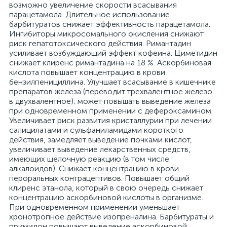
возможно увеличение скорости всасывания
парацетамола. Длительное использование
барбитуратов снижает эффективность парацетамола.
Ингибиторы микросомального окисления снижают
риск гепатотоксического действия. Римантадин
усиливает возбуждающий эффект кофеина. Циметидин
снижает клиренс римантадина на 18 %. Аскорбиновая
кислота повышает концентрацию в крови
бензилпенициллина. Улучшает всасывание в кишечнике
препаратов железа (переводит трехвалентное железо
в двухвалентное); может повышать выведение железа
при одновременном применении с дефероксамином.
Увеличивает риск развития кристаллурии при лечении
салицилатами и сульфаниламидами короткого
действия, замедляет выведение почками кислот,
увеличивает выведение лекарственных средств,
имеющих щелочную реакцию (в том числе
алкалоидов). Снижает концентрацию в крови
пероральных контрацептивов. Повышает общий
клиренс этанола, который в свою очередь снижает
концентрацию аскорбиновой кислоты в организме.
При одновременном применении уменьшает
хронотропное действие изопреналина. Барбитураты и
примидон повышают выведение аскорбиновой