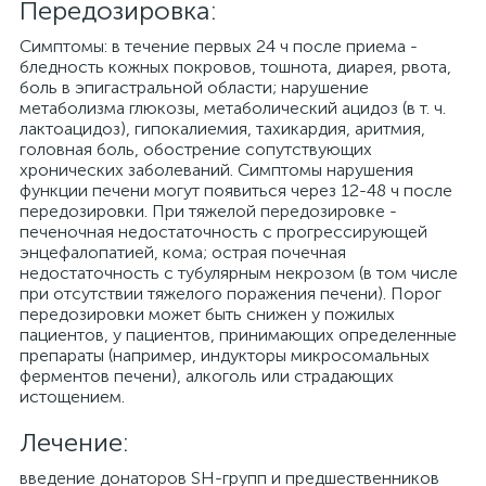
Передозировка:
Симптомы: в течение первых 24 ч после приема -
бледность кожных покровов, тошнота, диарея, рвота,
боль в эпигастральной области; нарушение
метаболизма глюкозы, метаболический ацидоз (в т. ч.
лактоацидоз), гипокалиемия, тахикардия, аритмия,
головная боль, обострение сопутствующих
хронических заболеваний. Симптомы нарушения
функции печени могут появиться через 12-48 ч после
передозировки. При тяжелой передозировке -
печеночная недостаточность с прогрессирующей
энцефалопатией, кома; острая почечная
недостаточность с тубулярным некрозом (в том числе
при отсутствии тяжелого поражения печени). Порог
передозировки может быть снижен у пожилых
пациентов, у пациентов, принимающих определенные
препараты (например, индукторы микросомальных
ферментов печени), алкоголь или страдающих
истощением.
Лечение:
введение донаторов SH-групп и предшественников