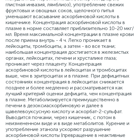
глистная инвазия, лямблиоз), употребление свежих
фруктовых и овощных соков, щелочного питья
уменьшают всасывание аскорбиновой кислоты в
кишечнике. Концентрация аскорбиновой кислоты в
плазме в норме составляет приблизительно 10-20 мкг/
мл. Время максимальной концентрации в плазме крови
после приема внутрь - 4 ч. Легко проникает в
лейкоциты, тромбоциты, а затем - во все ткани;
наибольшая концентрация достигается в железистых
органах, лейкоцитах, печени и хрусталике глаза;
проникает через плаценту. Концентрация
аскорбиновой кислоты в лейкоцитах и тромбоцитах
выше, чем в эритроцитах и в плазме. При дефицитных
состояниях концентрация в лейкоцитах снижается
позднее и более медленно и рассматривается как
лучший критерий оценки дефицита, чем концентрация
в плазме. Метаболизируется преимущественно в
печени в дезоксиаскорбиновую и далее в
щавелевоуксусную кислоту и аскорбат-2-сульфат.
Выводится почками, через кишечник, с потом в
неизмененном виде и в виде метаболитов. Курение и
употребление этанола ускоряют разрушение
аскорбиновой кислоты (превращение в неактивные