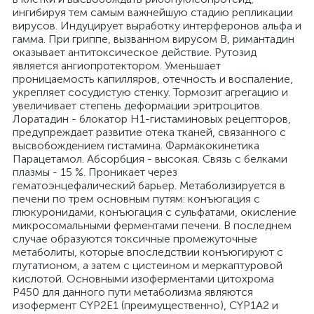
ингибируя тем самым важнейшую стадию репликации
вирусов. Индуцирует выработку интерферонов альфа и
гамма. При гриппе, вызванном вирусом В, римантадин
оказывает антитоксическое действие. Рутозид
является ангиопротектором. Уменьшает
проницаемость капилляров, отечность и воспаление,
укрепляет сосудистую стенку. Тормозит агрегацию и
увеличивает степень деформации эритроцитов.
Лоратадин - блокатор Н1-гистаминовых рецепторов,
предупреждает развитие отека тканей, связанного с
высвобождением гистамина. Фармакокинетика
Парацетамол. Абсорбция - высокая. Связь с белками
плазмы - 15 %. Проникает через
гематоэнцефалический барьер. Метаболизируется в
печени по трем основным путям: конъюгация с
глюкуронидами, конъюгация с сульфатами, окисление
микросомальными ферментами печени. В последнем
случае образуются токсичные промежуточные
метаболиты, которые впоследствии конъюгируют с
глутатионом, а затем с цистеином и меркаптуровой
кислотой. Основными изоферментами цитохрома
Р450 для данного пути метаболизма являются
изофермент CYP2E1 (преимущественно), CYP1A2 и