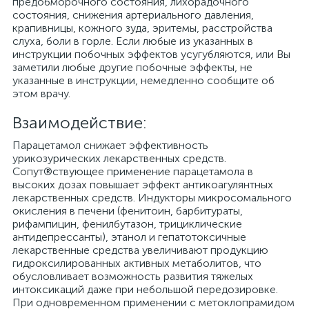
предобморочного состояния, лихорадочного
состояния, снижения артериального давления,
крапивницы, кожного зуда, эритемы, расстройства
слуха, боли в горле. Если любые из указанных в
инструкции побочных эффектов усугубляются, или Вы
заметили любые другие побочные эффекты, не
указанные в инструкции, немедленно сообщите об
этом врачу.
Взаимодействие:
Парацетамол снижает эффективность
урикозурических лекарственных средств.
Сопут®ствующее применение парацетамола в
высоких дозах повышает эффект антикоагулянтных
лекарственных средств. Индукторы микросомального
окисления в печени (фенитоин, барбитураты,
рифампицин, фенилбутазон, трициклические
антидепрессанты), этанол и гепатотоксичные
лекарственные средства увеличивают продукцию
гидроксилированных активных метаболитов, что
обусловливает возможность развития тяжелых
интоксикаций даже при небольшой передозировке.
При одновременном применении с метоклопрамидом