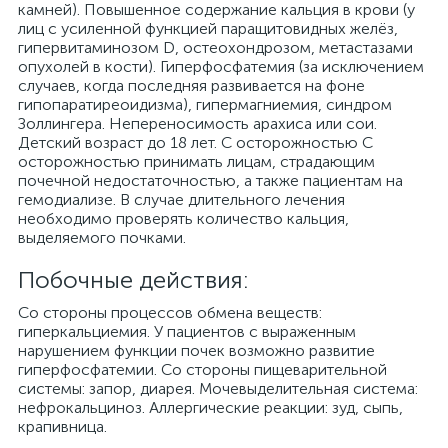
камней). Повышенное содержание кальция в крови (у
лиц с усиленной функцией паращитовидных желёз,
гипервитаминозом D, остеохондрозом, метастазами
опухолей в кости). Гиперфосфатемия (за исключением
случаев, когда последняя развивается на фоне
гипопаратиреоидизма), гипермагниемия, синдром
Золлингера. Непереносимость арахиса или сои.
Детский возраст до 18 лет. С осторожностью С
осторожностью принимать лицам, страдающим
почечной недостаточностью, а также пациентам на
гемодиализе. В случае длительного лечения
необходимо проверять количество кальция,
выделяемого почками.
Побочные действия:
Со стороны процессов обмена веществ:
гиперкальциемия. У пациентов с выраженным
нарушением функции почек возможно развитие
гиперфосфатемии. Со стороны пищеварительной
системы: запор, диарея. Мочевыделительная система:
нефрокальциноз. Аллергические реакции: зуд, сыпь,
крапивница.