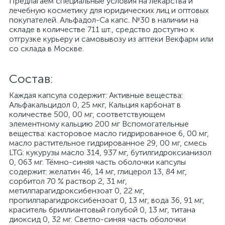
Предлагаем специальные условия на лекарства и
лечебную косметику для юридических лиц и оптовых
покупателей. Альфадол-Са капс. №30 в наличии на
складе в количестве 711 шт., средство доступно к
отгрузке курьеру и самовывозу из аптеки Векфарм или
со склада в Москве.
Cостав:
Каждая капсула содержит: Активные вещества:
Альфакальцидол 0, 25 мкг, Кальция карбонат в
количестве 500, 00 мг, соответствующем
элементному кальцию 200 мг Вспомогательные
вещества: касторовое масло гидрированное 6, 00 мг,
масло растительное гидрированное 29, 00 мг, смесь
LTG: кукурузы масло 314, 937 мг, бутилгидроксианизол
0, 063 мг. Тёмно-синяя часть оболочки капсулы
содержит: желатин 46, 14 мг, глицерол 13, 84 мг,
сорбитол 70 % раствор 2, 31 мг,
метилпарагидроксибензоат 0, 22 мг,
пропилпарагидроксибензоат 0, 13 мг, вода 36, 91 мг,
краситель бриллиантовый голубой 0, 13 мг, титана
диоксид 0, 32 мг. Светло-синяя часть оболочки