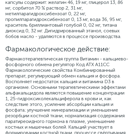
капсулы содержит: желатин 46, 19 мг, глицерол 13, 86
мг, сорбитол 70 % раствор 2, 31 мг,
метилпарагидроксибензоат 0, 22 мг,
пропилпарагидроксибензоат 0, 13 мг, вода 36, 95 мг,
краситель бриллиантовый голубой 0, 02 мг, титана
диоксид 0, 32 мг. Дигидрированный этанол, соевых
бобов масло - удаляются в процессе производства.
Фармакологическое действие:
Фармакотерапевтическая группа Витамин - кальциево-
фосфорного обмена регулятор Код АТХ A11CC
Фармакологические свойства Комбинированный
препарат, регулирующий обмен кальция и фосфора.
Восполняет недостаток кальция и витамина D3 в
организме. Основными терапевтическими эффектами
альфакальцидола являются повышение концентрации
1, 25-гидроксиколекальциферола в крови и, как
следствие этого, усиление абсорбции кальция и
фосфата; улучшение минерализации и уменьшение
резорбции костной ткани, нормализация содержания
паратиреоидного гормона в плазме, уменьшение
костных и мышечных болей. Кальций участвует в
формировании костной ткани, процессе свёртывания