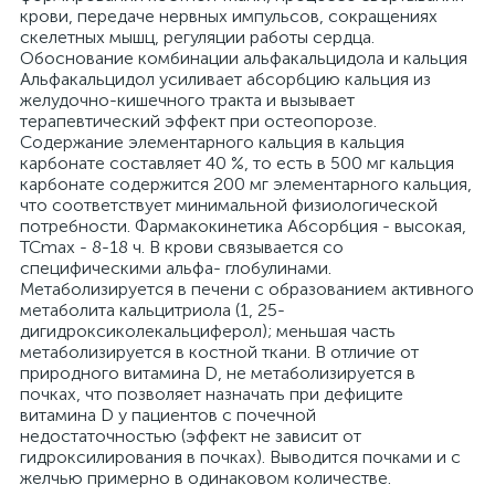
крови, передаче нервных импульсов, сокращениях
скелетных мышц, регуляции работы сердца.
Обоснование комбинации альфакальцидола и кальция
Альфакальцидол усиливает абсорбцию кальция из
желудочно-кишечного тракта и вызывает
терапевтический эффект при остеопорозе.
Содержание элементарного кальция в кальция
карбонате составляет 40 %, то есть в 500 мг кальция
карбонате содержится 200 мг элементарного кальция,
что соответствует минимальной физиологической
потребности. Фармакокинетика Абсорбция - высокая,
TCmax - 8-18 ч. В крови связывается со
специфическими альфа- глобулинами.
Метаболизируется в печени с образованием активного
метаболита кальцитриола (1, 25-
дигидроксиколекальциферол); меньшая часть
метаболизируется в костной ткани. В отличие от
природного витамина D, не метаболизируется в
почках, что позволяет назначать при дефиците
витамина D у пациентов с почечной
недостаточностью (эффект не зависит от
гидроксилирования в почках). Выводится почками и с
желчью примерно в одинаковом количестве.