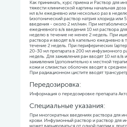
Как принимать, курс приема и Раствор для инъек
тяжести клинической картины начальная доза с
мл в/м ежедневно или несколько раз в недел
(изотонический раствор натрия хлорида или 
введения - около 2 мл/мин. При метаболичес
ежедневного в/в введения 10 мл раствора для 
неделю в течение не менее 2 недель. При иш
раствора и вводят в/в капельно ежедневно в 
течение 2 недель. При периферических (арте
20-30 мл препарата в 200 мл инфузионного р
недель. Для заживления ран вводят 10 мл в/в 
заживления (дополнительно к местной терапи
кожи и слизистых оболочек вводят в среднем
При радиационном цистите вводят трансуретр
Передозировка:
Информация о передозировке препарата Акто
Специальные указания:
При многократных введениях раствора для и
крови. Инфузионный раствор и раствор для и
может варьироваться от одной партии к друг