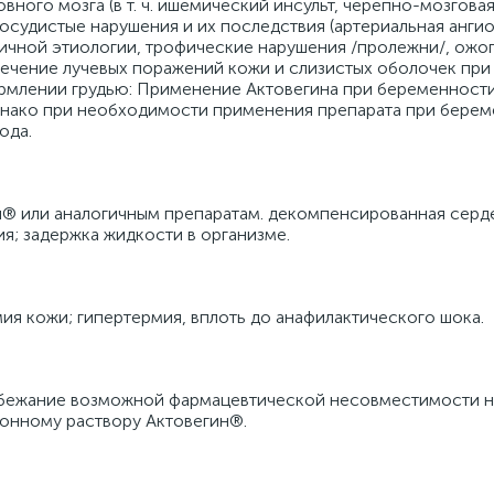
ного мозга (в т. ч. ишемический инсульт, черепно-мозговая
осудистые нарушения и их последствия (артериальная ангио
зличной этиологии, трофические нарушения /пролежни/, ожо
лечение лучевых поражений кожи и слизистых оболочек при
рмлении грудью: Применение Актовегина при беременности
 однако при необходимости применения препарата при бере
ода.
ин® или аналогичным препаратам. декомпенсированная серд
ия; задержка жидкости в организме.
ия кожи; гипертермия, вплоть до анафилактического шока.
избежание возможной фармацевтической несовместимости 
ионному раствору Актовегин®.