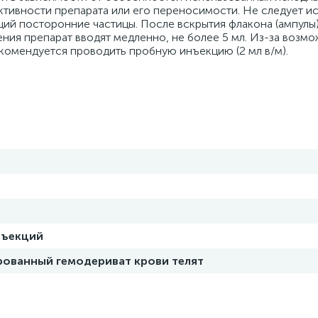
активности препарата или его переносимости. Не следует и
ий посторонние частицы. После вскрытия флакона (ампулы)
ения препарат вводят медленно, не более 5 мл. Из-за возм
комендуется проводить пробную инъекцию (2 мл в/м).
нъекций
ованный гемодериват крови телят