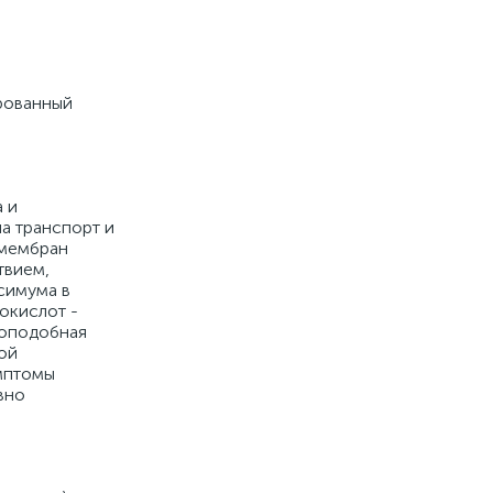
ированный
 и
а транспорт и
 мембран
твием,
симума в
окислот -
ноподобная
ой
мптомы
вно