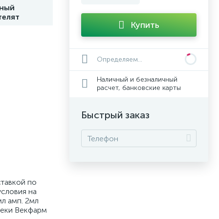
нный
телят
Купить
Определяем...
Наличный и безналичный
расчет, банковские карты
Быстрый заказ
ставкой по
условия на
л амп. 2мл
птеки Векфарм