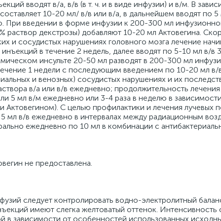
ций вводят в/а, в/в (в т. ч. и в виде инфузии) и в/м. В зави
оставляет 10-20 мл/ в/в или в/а, в дальнейшем вводят по 5 
ю. При введении в форме инфузии к 200-300 мл инфузионно
5% раствор декстрозы) добавляют 10-20 мл Актовегина. Ско
ких и сосудистых нарушениях головного мозга лечение начи
инъекций в течение 2 недель, далее вводят по 5-10 мл в/в 3
емическом инсульте 20-50 мл разводят в 200-300 мл инфуз
течение 1 недели с последующим введением по 10-20 мл в/в
риальных и венозных) сосудистых нарушениях и их последст
аствора в/а или в/в ежедневно; продолжительность лечения
или 5 мл в/м ежедневно или 3-4 раза в неделю в зависимост
и Актовегином). С целью профилактики и лечения лучевых 
 5 мл в/в ежедневно в интервалах между радиационным воз
ально ежедневно по 10 мл в комбинации с антибактериаль
вегин не предоставлена.
нфузий следует контролировать водно-электролитный балан
нъекций имеют слегка желтоватый оттенок. Интенсивность 
ой в зависимости от особенностей использованных исходны