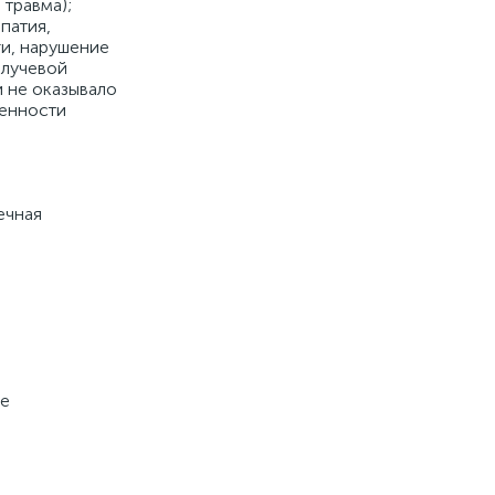
 травма);
патия,
ги, нарушение
 лучевой
 не оказывало
менности
ечная
не