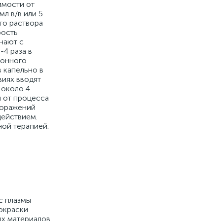
симости от
мл в/в или 5
го раствора
рость
нают с
-4 раза в
ионного
 капельно в
виях вводят
 около 4
и от процесса
поражений
действием.
ной терапией.
с плазмы
окраски
х материалов,