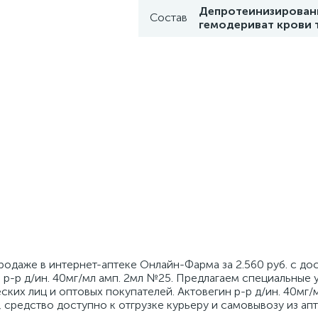
Депротеинизирова
Состав
гемодериват крови 
продаже в интернет-аптеке Онлайн-Фарма за 2.560 руб. с до
 р-р д/ин. 40мг/мл амп. 2мл №25. Предлагаем специальные 
ких лиц и оптовых покупателей. Актовегин р-р д/ин. 40мг/м
., средство доступно к отгрузке курьеру и самовывозу из а