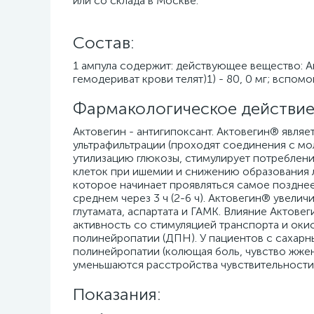
или со склада в Москве.
Cостав:
1 ампула содержит: действующее вещество: А
гемодериват крови телят)1) - 80, 0 мг; вспом
Фармакологическое действие
Актовегин - антигипоксант. Актовегин® явля
ультрафильтрации (проходят соединения с мо
утилизацию глюкозы, стимулирует потреблени
клеток при ишемии и снижению образования л
которое начинает проявляться самое позднее
среднем через 3 ч (2-6 ч). Актовегин® увели
глутамата, аспартата и ГАМК. Влияние Актове
активность со стимуляцией транспорта и оки
полинейропатии (ДПН). У пациентов с саха
полинейропатии (колющая боль, чувство жжен
уменьшаются расстройства чувствительности
Показания: