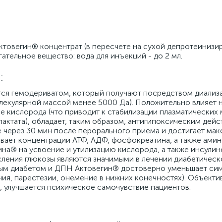
ктовегин® концентрат (в пересчете на сухой депротеиниз
огательное вещество: вода для инъекций - до 2 мл.
:
ется гемодериватом, который получают посредством диализа
лекулярной массой менее 5000 Да). Положительно влияет н
е кислорода (что приводит к стабилизации плазматических
актата), обладает, таким образом, антигипоксическим дейс
 через 30 мин после перорального приема и достигает мак
чивает концентрации АТФ, АДФ, фосфокреатина, а также амин
гина® на усвоение и утилизацию кислорода, а также инсули
сления глюкозы являются значимыми в лечении диабетическ
рным диабетом и ДПН Актовегин® достоверно уменьшает си
ия, парестезии, онемение в нижних конечностях). Объекти
, улучшается психическое самочувствие пациентов.