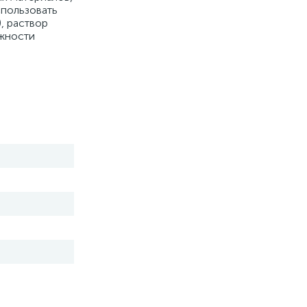
спользовать
, раствор
ожности