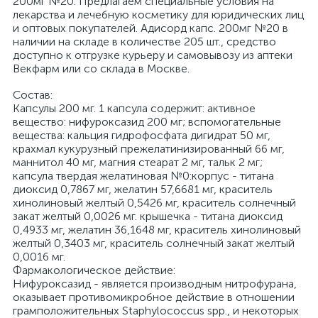
200мг №20. Предлагаем специальные условия на
лекарства и лечебную косметику для юридических лиц
и оптовых покупателей. Адисорд капс. 200мг №20 в
наличии на складе в количестве 205 шт., средство
доступно к отгрузке курьеру и самовывозу из аптеки
Векфарм или со склада в Москве.
Cостав:
Капсулы 200 мг. 1 капсула содержит: активное
вещество: нифуроксазид 200 мг; вспомогательные
вещества: кальция гидрофосфата дигидрат 50 мг,
крахмал кукурузный прежелатинизированный 66 мг,
маннитол 40 мг, магния стеарат 2 мг, тальк 2 мг;
капсула твердая желатиновая №0:корпус - титана
диоксид 0,7867 мг, желатин 57,6681 мг, краситель
хинолиновый желтый 0,5426 мг, краситель солнечный
закат желтый 0,0026 мг. крышечка - титана диоксид
0,4933 мг, желатин 36,1648 мг, краситель хинолиновый
желтый 0,3403 мг, краситель солнечный закат желтый
0,0016 мг.
Фармакологическое действие:
Нифуроксазид - является производным нитрофурана,
оказывает противомикробное действие в отношении
грамположительных Staphylococcus spp., и некоторых