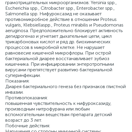
грамотрицательных микроорганизмов: Yersinia spp.,
Escherichia spp., Citrobacter spp., Enterobacter spp.,
Salmonella spp. Нифуроксазид не оказывает
противомикробное действие в отношении Proteus
vulgaris, Klebsiellaspp., Proteus mirabilis и Pseudomonas
aeruginosa. Предположительно блокирует активность
дегидрогеназ и угнетает дыхательные цепи, цикл
трикарбоновых кислот и ряд др. биохимических
процессов в микробной клетке. Не нарушает
равновесие кишечной микрофлоры. При острой
бактериальной диарее восстанавливает эубиоз
кишечника. При инфицировании энтеротропными
вирусами препятствует развитию бактериальной
суперинфекции.
Показания:
Диарея бактериального генеза без признаков глистной
инвазии.
Противопоказания:
повышенная чувствительность к нифуроксазиду,
производным нитрофурана или любым
вспомогательным веществам препарата детский
возраст до 3 лет.
Побочные действия:
Нарушения со стороны иммунной системы: