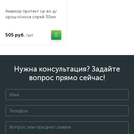
Аквалор протект ср-во д/
орош.п/носа спрей 30мл
505 руб.
/шт
Нужна консультация? Задайте
вопрос прямо сейчас!