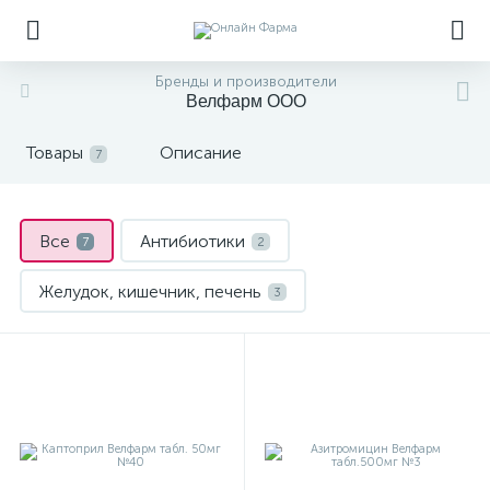
Бренды и производители
Велфарм ООО
Товары
Описание
7
Все
Антибиотики
7
2
Желудок, кишечник, печень
3
Мочеполовая система
1
Сердечно-сосудистые препараты
1