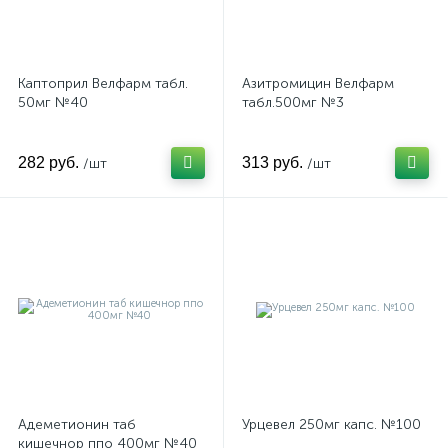
Каптоприл Велфарм табл.
Азитромицин Велфарм
50мг №40
табл.500мг №3
282 руб.
313 руб.
/шт
/шт
Адеметионин таб
Урцевел 250мг капс. №100
кишечнор ппо 400мг №40