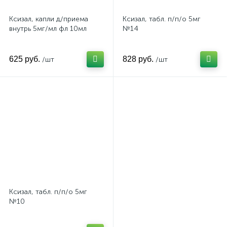
Ксизал, капли д/приема
Ксизал, табл. п/п/о 5мг
внутрь 5мг/мл фл 10мл
№14
625 руб.
828 руб.
/шт
/шт
Ксизал, табл. п/п/о 5мг
№10